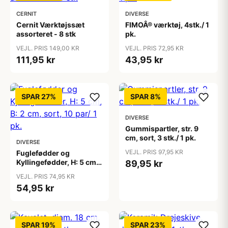
CERNIT
DIVERSE
Cernit Værktøjssæt
FIMOÂ® værktøj, 4stk./ 1
assorteret - 8 stk
pk.
VEJL. PRIS 149,00 KR
VEJL. PRIS 72,95 KR
111,95 kr
43,95 kr
SPAR 27%
SPAR 8%
DIVERSE
Gummispartler, str. 9
cm, sort, 3 stk./ 1 pk.
DIVERSE
VEJL. PRIS 97,95 KR
Fuglefødder og
Kyllingefødder, H: 5 cm,
89,95 kr
B: 2 cm, sort, 10 par/ 1
VEJL. PRIS 74,95 KR
pk.
54,95 kr
SPAR 19%
SPAR 23%