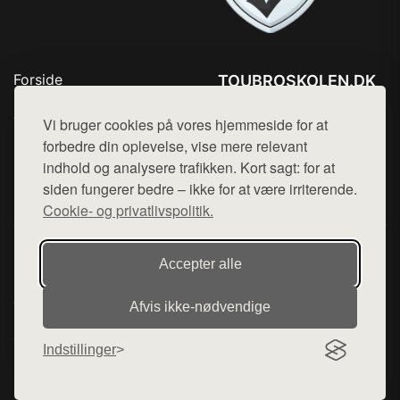
Forside
TOUBROSKOLEN.DK
Produkter
Tlf. 78768672
Top Rabatter
Vi bruger cookies på vores hjemmeside for at
Mail:
hej@want.dk
Blog
forbedre din oplevelse, vise mere relevant
Kontakt
indhold og analysere trafikken. Kort sagt: for at
Cookie- og privatlivspolitik
siden fungerer bedre – ikke for at være irriterende.
Cookie- og privatlivspolitik.
Denne side er en del af want.dk, der udgiver en række
Accepter alle
hjemmesider med præsentation af forskellige produkter fra
diverse webshops. Der sælges ikke varer fra denne side - vi
Afvis ikke‑nødvendige
henviser til de shops, som sælger varen. Vi har heller ikke
varerne på lager.
Indstillinger
© 2026 toubroskolen.dk. Alle rettigheder forbeholdes.