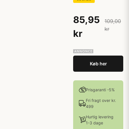
85,95
109,00
kr
kr
Køb her
Prisgaranti -5%
Fri fragt over kr.
499
Hurtig levering
1-3 dage