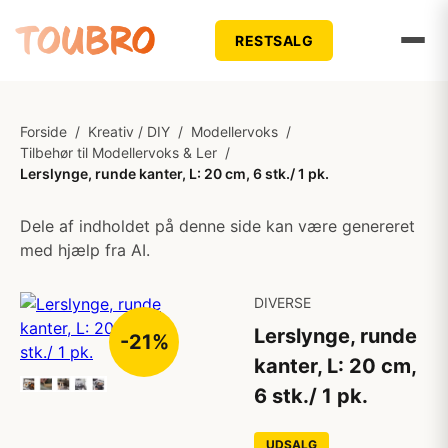
RESTSALG
Forside
/
Kreativ / DIY
/
Modellervoks
/
Tilbehør til Modellervoks & Ler
/
Lerslynge, runde kanter, L: 20 cm, 6 stk./ 1 pk.
Dele af indholdet på denne side kan være genereret
med hjælp fra AI.
DIVERSE
Lerslynge, runde
-21%
kanter, L: 20 cm,
6 stk./ 1 pk.
UDSALG