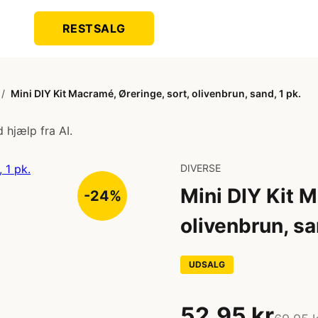
RESTSALG
/
Mini DIY Kit Macramé, Øreringe, sort, olivenbrun, sand, 1 pk.
 hjælp fra AI.
DIVERSE
Mini DIY Kit M
-24%
olivenbrun, sa
UDSALG
52,95 kr