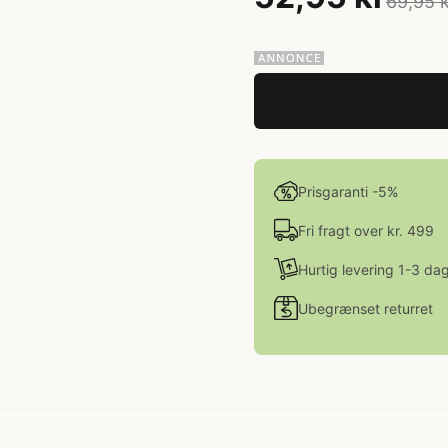
69,95 
Prisgaranti -5%
Fri fragt over kr. 499
Hurtig levering 1-3 da
Ubegrænset returret