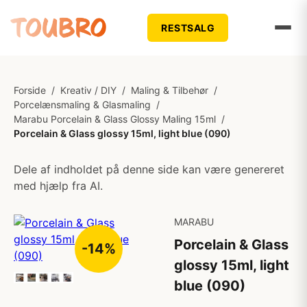
RESTSALG
Forside
/
Kreativ / DIY
/
Maling & Tilbehør
/
Porcelænsmaling & Glasmaling
/
Marabu Porcelain & Glass Glossy Maling 15ml
/
Porcelain & Glass glossy 15ml, light blue (090)
Dele af indholdet på denne side kan være genereret
med hjælp fra AI.
MARABU
Porcelain & Glass
-14%
glossy 15ml, light
blue (090)