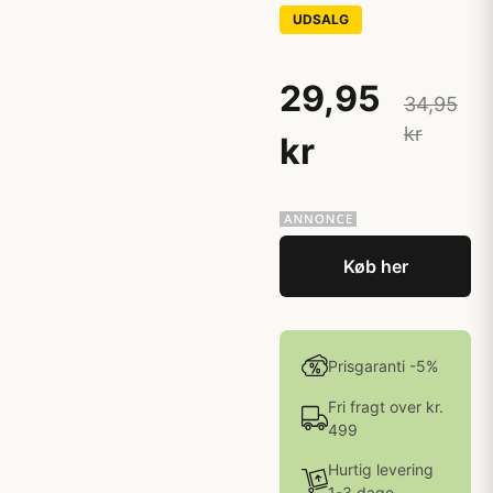
UDSALG
29,95
34,95
kr
kr
Køb her
Prisgaranti -5%
Fri fragt over kr.
499
Hurtig levering
1-3 dage