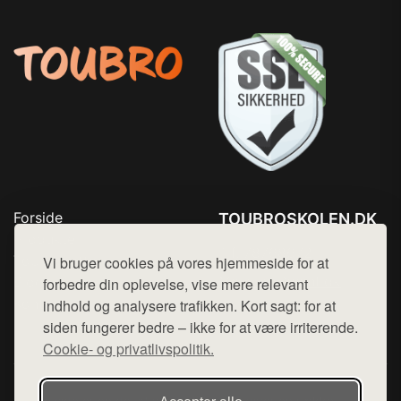
Forside
TOUBROSKOLEN.DK
Produkter
Tlf. 78768672
Top Rabatter
Vi bruger cookies på vores hjemmeside for at
Mail:
hej@want.dk
Blog
forbedre din oplevelse, vise mere relevant
Kontakt
indhold og analysere trafikken. Kort sagt: for at
Cookie- og privatlivspolitik
siden fungerer bedre – ikke for at være irriterende.
Cookie- og privatlivspolitik.
Denne side er en del af want.dk, der udgiver en række