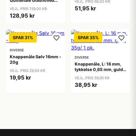
Quiltenåle Glashoved
VEJL. PRIS 66,00 KR
0,50x48mm - 100 stk
51,95 kr
VEJL. PRIS 159,00 KR
128,95 kr
SPAR 31%
SPAR 35%
DIVERSE
Knappenåle Sølv 16mm -
DIVERSE
20g
Knappenåle, L: 16 mm,
tykkelse 0,65 mm, guld,
VEJL. PRIS 29,00 KR
35g/ 1 pk.
19,95 kr
VEJL. PRIS 59,95 KR
38,95 kr