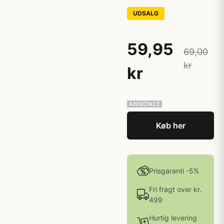
UDSALG
59,95
69,00
kr
kr
Køb her
Prisgaranti -5%
Fri fragt over kr.
499
Hurtig levering