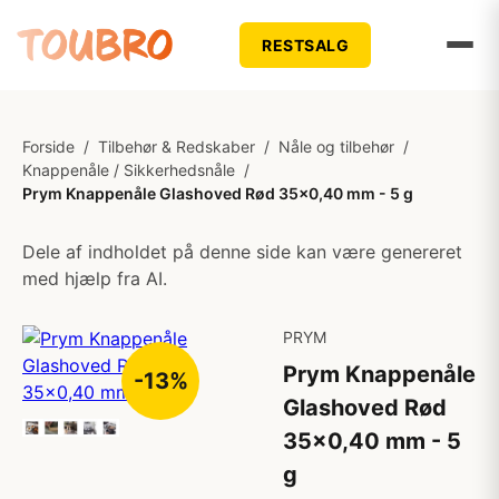
RESTSALG
Forside
/
Tilbehør & Redskaber
/
Nåle og tilbehør
/
Knappenåle / Sikkerhedsnåle
/
Prym Knappenåle Glashoved Rød 35x0,40 mm - 5 g
Dele af indholdet på denne side kan være genereret
med hjælp fra AI.
PRYM
Prym Knappenåle
-13%
Glashoved Rød
35x0,40 mm - 5
g