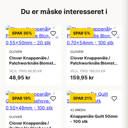
Du er måske interesseret i
SPAR 30%
SPAR 5%
CLOVER
CLOVER
Clover Knappenåle /
Clover Knappenåle /
Patchworknåle Blomster
Patchworknåle Blomster
0,55x50mm - 20 stk
0,70x54mm - 100 stk
VEJL. PRIS 69,95 KR
VEJL. PRIS 169,00 KR
48,95 kr
159,95 kr
SPAR 19%
SPAR 21%
VJ GREEN
Knappenåle Quilt 50mm
CLOVER
- 100 stk
Clover Knappenåle /