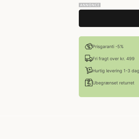
Prisgaranti -5%
Fri fragt over kr. 499
Hurtig levering 1-3 da
Ubegrænset returret