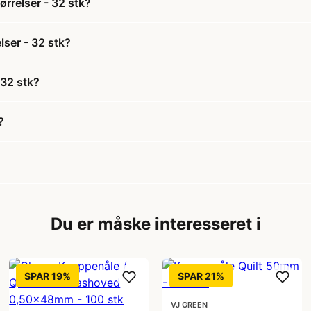
ørrelser - 32 stk?
lser - 32 stk?
 32 stk?
?
Du er måske interesseret i
SPAR 19%
SPAR 21%
VJ GREEN