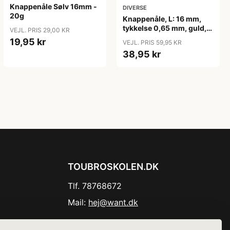
Knappenåle Sølv 16mm -
DIVERSE
20g
Knappenåle, L: 16 mm,
tykkelse 0,65 mm, guld,
VEJL. PRIS 29,00 KR
35g/ 1 pk.
19,95 kr
VEJL. PRIS 59,95 KR
38,95 kr
TOUBROSKOLEN.DK
Tlf. 78768672
Mail:
hej@want.dk
Cookie- og privatlivspolitik