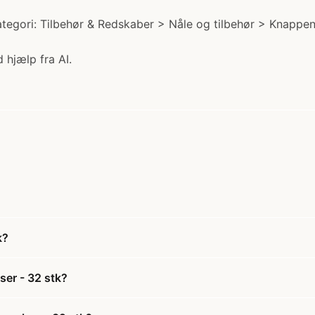
ategori: Tilbehør & Redskaber > Nåle og tilbehør > Knappenå
 hjælp fra AI.
k?
ser - 32 stk?