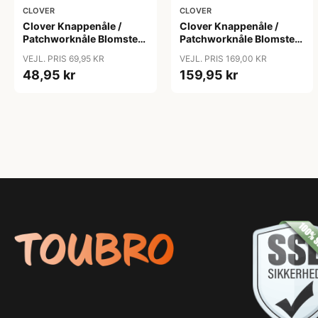
CLOVER
CLOVER
Clover Knappenåle /
Clover Knappenåle /
Patchworknåle Blomster
Patchworknåle Blomster
0,55x50mm - 20 stk
0,70x54mm - 100 stk
VEJL. PRIS 69,95 KR
VEJL. PRIS 169,00 KR
48,95 kr
159,95 kr