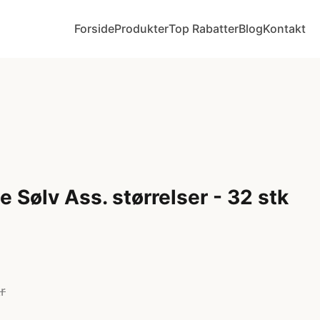
Forside
Produkter
Top Rabatter
Blog
Kontakt
 Sølv Ass. størrelser - 32 stk
r