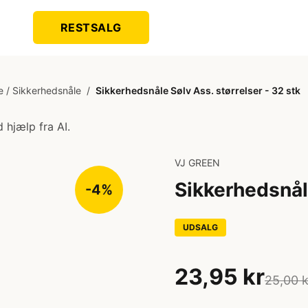
RESTSALG
 / Sikkerhedsnåle
/
Sikkerhedsnåle Sølv Ass. størrelser - 32 stk
 hjælp fra AI.
VJ GREEN
Sikkerhedsnåle
-4%
UDSALG
23,95 kr
25,00 k