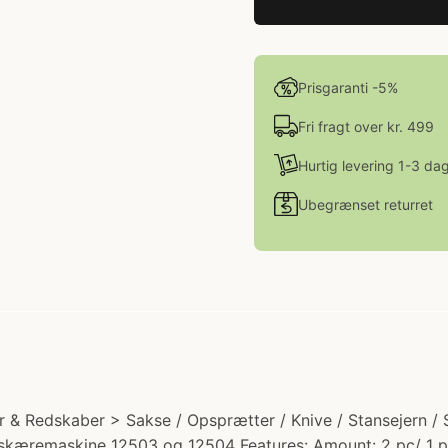
Prisgaranti -5%
Fri fragt over kr. 499
Hurtig levering 1-3 da
Ubegrænset returret
hør & Redskaber > Sakse / Opsprætter / Knive / Stansejern /
l skæremaskine 12503 og 12504 Features: Amount: 2 pc/ 1 p