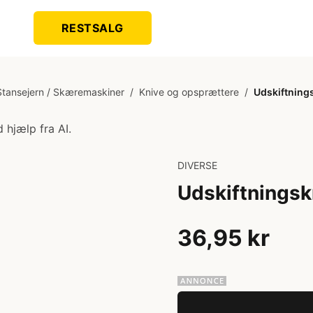
RESTSALG
 Stansejern / Skæremaskiner
/
Knive og opsprættere
/
Udskiftnings
 hjælp fra AI.
DIVERSE
Udskiftningskn
36,95 kr