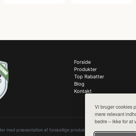
Forside
Produkter
Top Rabatter
Blog
Kontakt
Vi bruger cookies p
mere relevant indho
bedre – ikke for at 
r med præsentation af forskellige produkter fra diverse webshops. De