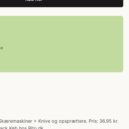
ge
 Skæremaskiner > Knive og opsprættere. Pris: 36.95 kr.
ack Køb hos Rito.dk.