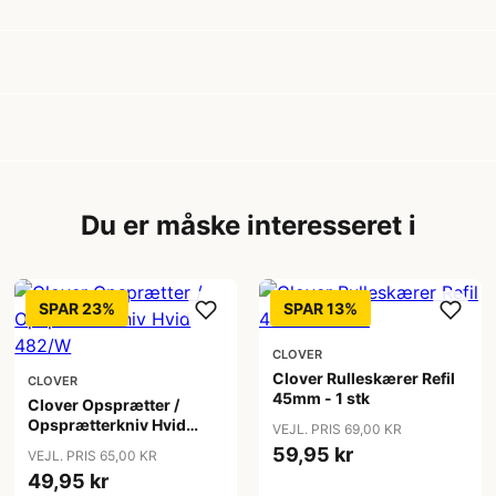
Du er måske interesseret i
SPAR 23%
SPAR 13%
CLOVER
Clover Rulleskærer Refil
CLOVER
45mm - 1 stk
Clover Opsprætter /
Opsprætterkniv Hvid
VEJL. PRIS 69,00 KR
482/W
59,95 kr
VEJL. PRIS 65,00 KR
49,95 kr