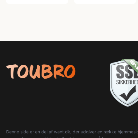
Denne side er en del af want.dk, der udgiver en række hjemmeside