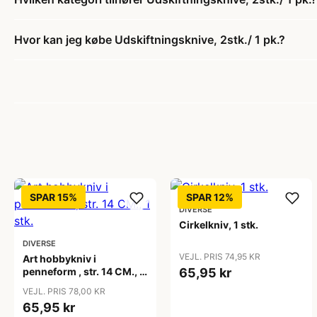
Hvor kan jeg købe Udskiftningsknive, 2stk./ 1 pk.?
SPAR 15%
SPAR 12%
DIVERSE
Cirkelkniv, 1 stk.
DIVERSE
VEJL. PRIS 74,95 KR
Art hobbykniv i
penneform , str. 14 CM., 1
65,95 kr
stk.
VEJL. PRIS 78,00 KR
65,95 kr