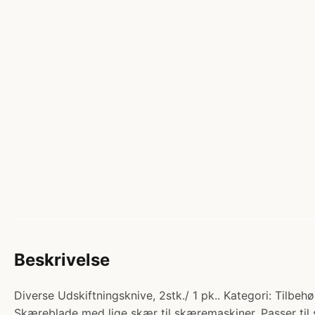
Beskrivelse
Diverse Udskiftningsknive, 2stk./ 1 pk.. Kategori: Tilbe
Skæreblade med lige skær til skæremaskiner. Passer ti