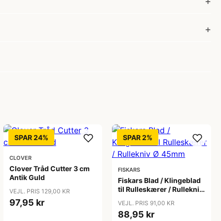
SPAR 24%
SPAR 2%
CLOVER
Clover Tråd Cutter 3 cm
FISKARS
Antik Guld
Fiskars Blad / Klingeblad
til Rulleskærer / Rullekniv
VEJL. PRIS 129,00 KR
Ø 45mm
97,95 kr
VEJL. PRIS 91,00 KR
88,95 kr