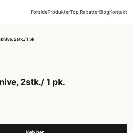
Forside
Produkter
Top Rabatter
Blog
Kontakt
knive, 2stk./ 1 pk.
ive, 2stk./ 1 pk.
Køb her