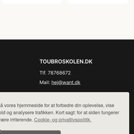
TOUBROSKOLEN.DK
Tlf. 78768672
Mail:
hej@want.dk
Cookie- og privatlivspolitik
å vores hjemmeside for at forbedre din oplevelse, vise
ld og analysere trafikken. Kort sagt: for at siden fungerer
være irriterende.
Cookie- og privatlivspolitik.
r sælges ikke varer fra denne side - vi henviser til de shops,