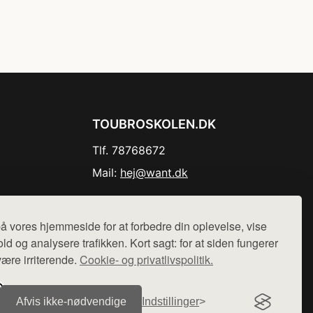
TOUBROSKOLEN.DK
Tlf. 78768672
Mail:
hej@want.dk
Cookie- og privatlivspolitik
å vores hjemmeside for at forbedre din oplevelse, vise
ld og analysere trafikken. Kort sagt: for at siden fungerer
være irriterende.
Cookie- og privatlivspolitik.
r sælges ikke varer fra denne side - vi henviser til de shops,
Afvis ikke‑nødvendige
Indstillinger