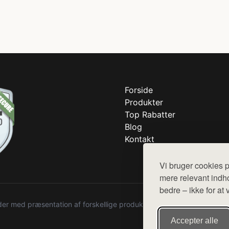
Forside
Produkter
Top Rabatter
Blog
Kontakt
Vi bruger cookies p
mere relevant indho
bedre – ikke for at 
r med præsentation af forskellige produkter fra diverse webshops. De
Accepter alle