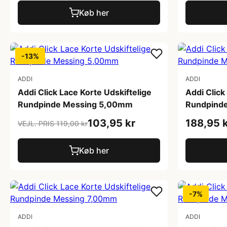
Køb her
-13%
ADDI
ADDI
Addi Click Lace Korte Udskiftelige
Addi Click
Rundpinde Messing 5,00mm
Rundpind
103,95 kr
188,95 
VEJL. PRIS 119,00 kr
Køb her
-7%
ADDI
ADDI