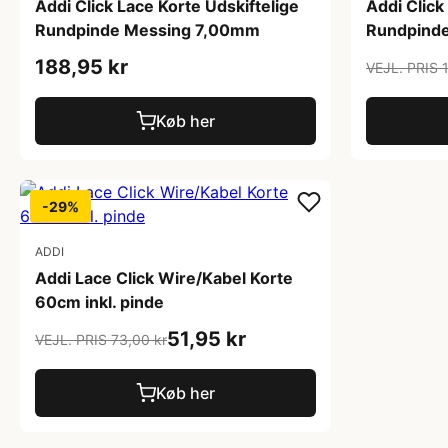
Addi Click Lace Korte Udskiftelige
Addi Click
Rundpinde Messing 7,00mm
Rundpind
188,95 kr
VEJL. PRIS 
Køb her
-29%
ADDI
Addi Lace Click Wire/Kabel Korte
60cm inkl. pinde
51,95 kr
VEJL. PRIS 73,00 kr
Køb her