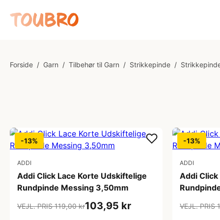
Forside
/
Garn
/
Tilbehør til Garn
/
Strikkepinde
/
Strikkepinde
-13%
-13%
ADDI
ADDI
Addi Click Lace Korte Udskiftelige
Addi Click
Rundpinde Messing 3,50mm
Rundpind
103,95 kr
VEJL. PRIS 119,00 kr
VEJL. PRIS 