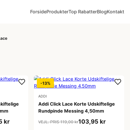
Forside
Produkter
Top Rabatter
Blog
Kontakt
Lace
-13%
ADDI
kiftelige
Addi Click Lace Korte Udskiftelige
00mm
Rundpinde Messing 4,50mm
5 kr
103,95 kr
VEJL. PRIS 119,00 kr