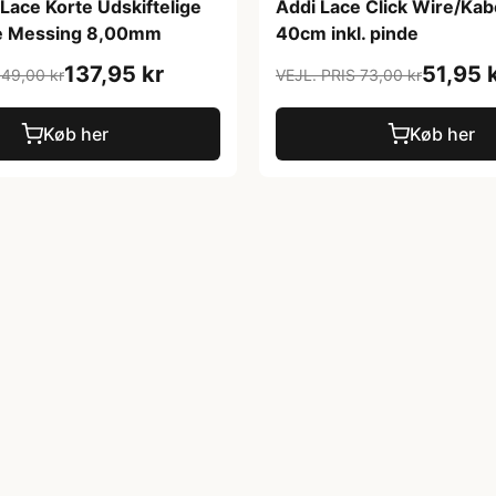
 Lace Korte Udskiftelige
Addi Lace Click Wire/Kab
e Messing 8,00mm
40cm inkl. pinde
137,95 kr
51,95 
149,00 kr
VEJL. PRIS 73,00 kr
Køb her
Køb her