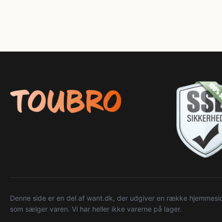
Denne side er en del af want.dk, der udgiver en række hjemmeside
som sælger varen. Vi har heller ikke varerne på lager.