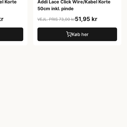
el Korte
Addi Lace Click Wire/Kabel Korte
50cm inkl. pinde
kr
51,95 kr
VEJL. PRIS 73,00 kr
Køb her