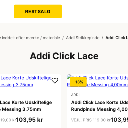
RESTSALG
 inddelt efter mærke / materiale
/
Addi Strikkepinde
/
Addi Click 
Addi Click Lace
-13%
ADDI
 Lace Korte Udskiftelige
Addi Click Lace Korte Uds
e Messing 3,75mm
Rundpinde Messing 4,
103,95 kr
103,9
119,00 kr
VEJL. PRIS 119,00 kr