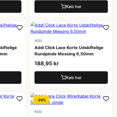
Køb her
ADDI
kiftelige
Addi Click Lace Korte Udskiftelige
00mm
Rundpinde Messing 6,50mm
188,95 kr
Køb her
-29%
ADDI