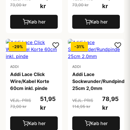
73,00 kr
73,00 kr
kr
kr
Køb her
Køb her
-29%
-31%
ADDI
ADDI
Addi Lace Click
Addi Lace
Wire/Kabel Korte
Sockwunder/Rundpinde
60cm inkl. pinde
25cm 2,0mm
51,95
78,95
VEJL. PRIS
VEJL. PRIS
73,00 kr
114,95 kr
kr
kr
Køb her
Køb her