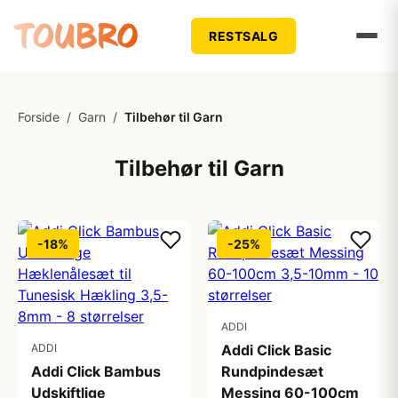
RESTSALG
Forside
/
Garn
/
Tilbehør til Garn
Tilbehør til Garn
-18%
-25%
ADDI
ADDI
Addi Click Basic
Addi Click Bambus
Rundpindesæt
Udskiftlige
Messing 60-100cm