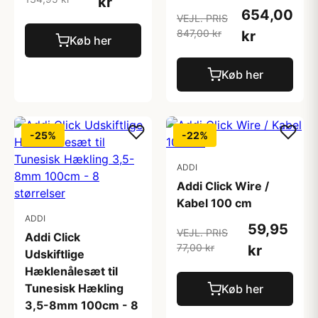
kr
654,00
VEJL. PRIS
847,00 kr
kr
Køb her
Køb her
-25%
-22%
ADDI
Addi Click Wire /
Kabel 100 cm
ADDI
59,95
VEJL. PRIS
Addi Click
77,00 kr
kr
Udskiftlige
Hæklenålesæt til
Tunesisk Hækling
Køb her
3,5-8mm 100cm - 8