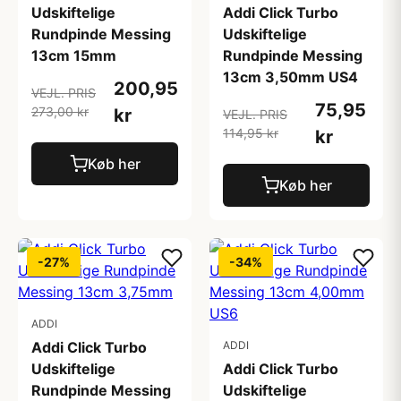
Udskiftelige
Addi Click Turbo
Rundpinde Messing
Udskiftelige
13cm 15mm
Rundpinde Messing
13cm 3,50mm US4
200,95
VEJL. PRIS
75,95
273,00 kr
kr
VEJL. PRIS
114,95 kr
kr
Køb her
Køb her
-27%
-34%
ADDI
Addi Click Turbo
ADDI
Udskiftelige
Addi Click Turbo
Rundpinde Messing
Udskiftelige