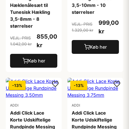
Hæklenålesæt til
3,5-10mm - 10
Tunesisk Hækling
størrelser
3,5-8mm - 8
999,00
VEJL. PRIS
størrelser
1.329,00 kr
kr
855,00
VEJL. PRIS
1.042,00 kr
kr
Køb her
Køb her
-13%
-13%
ADDI
ADDI
Addi Click Lace
Addi Click Lace
Korte Udskiftelige
Korte Udskiftelige
Rundpinde Messing
Rundpinde Messing