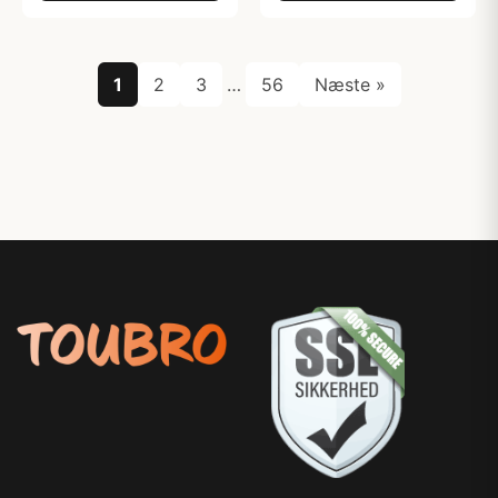
1
2
3
…
56
Næste »