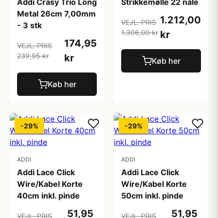
Addi Crasy Trio Long
Strikkemølle 22 nåle
Metal 26cm 7,00mm
1.212,00
VEJL. PRIS
- 3 stk
1.306,00 kr
kr
174,95
VEJL. PRIS
239,95 kr
kr
Køb her
Køb her
-29%
-29%
ADDI
ADDI
Addi Lace Click
Addi Lace Click
Wire/Kabel Korte
Wire/Kabel Korte
40cm inkl. pinde
50cm inkl. pinde
51,95
51,95
VEJL. PRIS
VEJL. PRIS