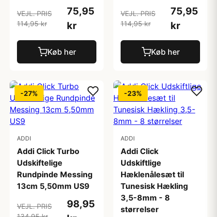
75,95
75,95
VEJL. PRIS
VEJL. PRIS
114,95 kr
114,95 kr
kr
kr
Køb her
Køb her
-27%
-23%
ADDI
ADDI
Addi Click Turbo
Addi Click
Udskiftelige
Udskiftlige
Rundpinde Messing
Hæklenålesæt til
13cm 5,50mm US9
Tunesisk Hækling
3,5-8mm - 8
98,95
VEJL. PRIS
størrelser
134,95 kr