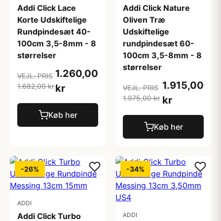
Addi Click Lace
Addi Click Nature
Korte Udskiftelige
Oliven Træ
Rundpindesæt 40-
Udskiftelige
100cm 3,5-8mm - 8
rundpindesæt 60-
størrelser
100cm 3,5-8mm - 8
størrelser
1.260,00
VEJL. PRIS
1.915,00
1.682,00 kr
kr
VEJL. PRIS
1.975,00 kr
kr
Køb her
Køb her
-26%
-34%
ADDI
Addi Click Turbo
ADDI