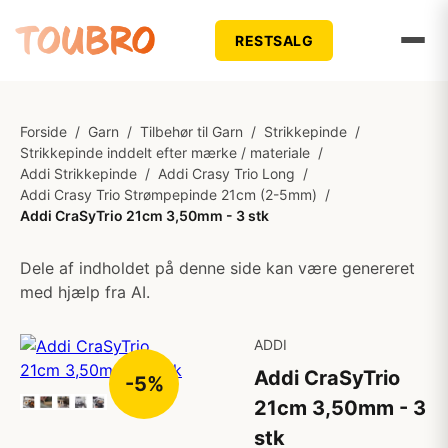
RESTSALG
Forside
/
Garn
/
Tilbehør til Garn
/
Strikkepinde
/
Strikkepinde inddelt efter mærke / materiale
/
Addi Strikkepinde
/
Addi Crasy Trio Long
/
Addi Crasy Trio Strømpepinde 21cm (2-5mm)
/
Addi CraSyTrio 21cm 3,50mm - 3 stk
Dele af indholdet på denne side kan være genereret
med hjælp fra AI.
ADDI
Addi CraSyTrio
-5%
21cm 3,50mm - 3
stk