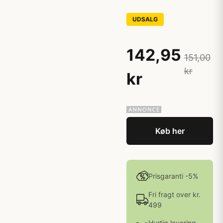
UDSALG
142,95
151,00
kr
kr
Køb her
Prisgaranti -5%
Fri fragt over kr.
499
Hurtig levering