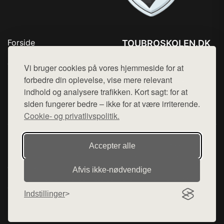
Forside
TOUBROSKOLEN.DK
Produkter
Tlf. 78768672
Top Rabatter
Vi bruger cookies på vores hjemmeside for at
Mail:
hej@want.dk
Blog
forbedre din oplevelse, vise mere relevant
Kontakt
indhold og analysere trafikken. Kort sagt: for at
Cookie- og privatlivspolitik
siden fungerer bedre – ikke for at være irriterende.
Cookie- og privatlivspolitik.
Denne side er en del af want.dk, der udgiver en række
Accepter alle
hjemmesider med præsentation af forskellige produkter fra
diverse webshops. Der sælges ikke varer fra denne side - vi
Afvis ikke‑nødvendige
henviser til de shops, som sælger varen. Vi har heller ikke
varerne på lager.
Indstillinger
© 2026 toubroskolen.dk. Alle rettigheder forbeholdes.