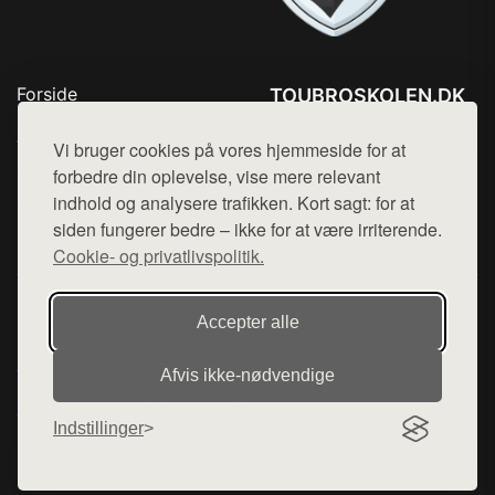
Forside
TOUBROSKOLEN.DK
Produkter
Tlf. 78768672
Top Rabatter
Vi bruger cookies på vores hjemmeside for at
Mail:
hej@want.dk
Blog
forbedre din oplevelse, vise mere relevant
Kontakt
indhold og analysere trafikken. Kort sagt: for at
Cookie- og privatlivspolitik
siden fungerer bedre – ikke for at være irriterende.
Cookie- og privatlivspolitik.
Denne side er en del af want.dk, der udgiver en række
Accepter alle
hjemmesider med præsentation af forskellige produkter fra
diverse webshops. Der sælges ikke varer fra denne side - vi
Afvis ikke‑nødvendige
henviser til de shops, som sælger varen. Vi har heller ikke
varerne på lager.
Indstillinger
© 2026 toubroskolen.dk. Alle rettigheder forbeholdes.