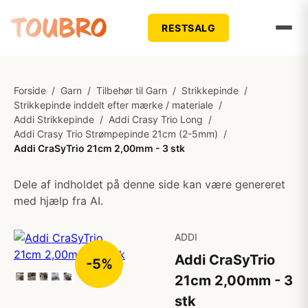
RESTSALG
Forside
/
Garn
/
Tilbehør til Garn
/
Strikkepinde
/
Strikkepinde inddelt efter mærke / materiale
/
Addi Strikkepinde
/
Addi Crasy Trio Long
/
Addi Crasy Trio Strømpepinde 21cm (2-5mm)
/
Addi CraSyTrio 21cm 2,00mm - 3 stk
Dele af indholdet på denne side kan være genereret
med hjælp fra AI.
ADDI
Addi CraSyTrio
-5%
21cm 2,00mm - 3
stk