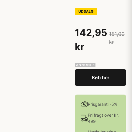
UDSALG
142,95
151,00
kr
kr
Køb her
Prisgaranti -5%
Fri fragt over kr.
499
Hurtig levering