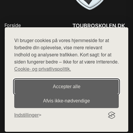
Forside
TOUBROSKOLEN.DK
Produkter
Tlf. 78768672
Top Rabatter
Vi bruger cookies på vores hjemmeside for at
Mail:
hej@want.dk
Blog
forbedre din oplevelse, vise mere relevant
Kontakt
indhold og analysere trafikken. Kort sagt: for at
Cookie- og privatlivspolitik
siden fungerer bedre – ikke for at være irriterende.
Cookie- og privatlivspolitik.
Denne side er en del af want.dk, der udgiver en række
Accepter alle
hjemmesider med præsentation af forskellige produkter fra
diverse webshops. Der sælges ikke varer fra denne side - vi
Afvis ikke‑nødvendige
henviser til de shops, som sælger varen. Vi har heller ikke
varerne på lager.
Indstillinger
© 2026 toubroskolen.dk. Alle rettigheder forbeholdes.