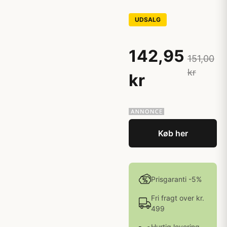
UDSALG
142,95
151,00
kr
kr
Køb her
Prisgaranti -5%
Fri fragt over kr.
499
Hurtig levering