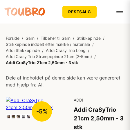
RESTSALG
Forside
/
Garn
/
Tilbehør til Garn
/
Strikkepinde
/
Strikkepinde inddelt efter mærke / materiale
/
Addi Strikkepinde
/
Addi Crasy Trio Long
/
Addi Crasy Trio Strømpepinde 21cm (2-5mm)
/
Addi CraSyTrio 21cm 2,50mm - 3 stk
Dele af indholdet på denne side kan være genereret
med hjælp fra AI.
ADDI
Addi CraSyTrio
-5%
21cm 2,50mm - 3
stk