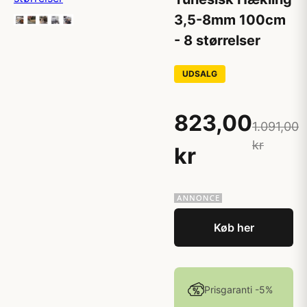
3,5-8mm 100cm
- 8 størrelser
UDSALG
823,00
1.091,00
kr
kr
Køb her
Prisgaranti -5%