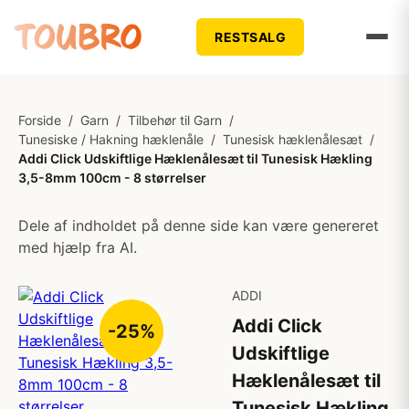
RESTSALG
Forside
/
Garn
/
Tilbehør til Garn
/
Tunesiske / Hakning hæklenåle
/
Tunesisk hæklenålesæt
/
Addi Click Udskiftlige Hæklenålesæt til Tunesisk Hækling
3,5-8mm 100cm - 8 størrelser
Dele af indholdet på denne side kan være genereret
med hjælp fra AI.
ADDI
Addi Click
-25%
Udskiftlige
Hæklenålesæt til
Tunesisk Hækling