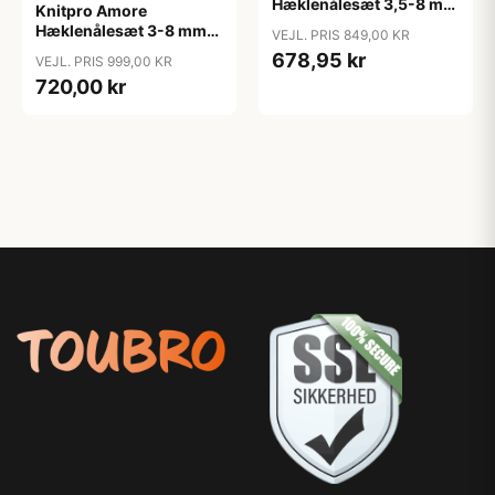
Hæklenålesæt 3,5-8 mm
Knitpro Amore
8 størrelser
Hæklenålesæt 3-8 mm
VEJL. PRIS 849,00 KR
10 størrelser til Tunesisk
678,95 kr
VEJL. PRIS 999,00 KR
hækling
720,00 kr