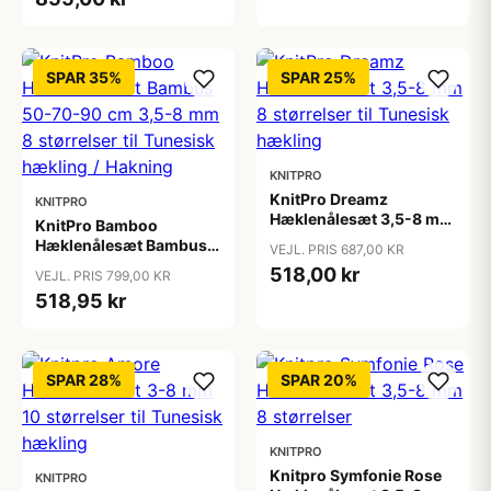
8mm - 8 størrelser
SPAR 35%
SPAR 25%
KNITPRO
KnitPro Dreamz
KNITPRO
Hæklenålesæt 3,5-8 mm
KnitPro Bamboo
8 størrelser til Tunesisk
Hæklenålesæt Bambus
VEJL. PRIS 687,00 KR
hækling
50-70-90 cm 3,5-8 mm
518,00 kr
VEJL. PRIS 799,00 KR
8 størrelser til Tunesisk
518,95 kr
hækling / Hakning
SPAR 28%
SPAR 20%
KNITPRO
Knitpro Symfonie Rose
KNITPRO