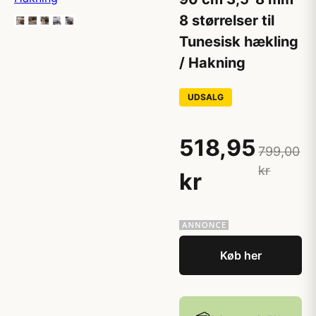
8 størrelser til
Tunesisk hækling
/ Hakning
UDSALG
518,95
799,00
kr
kr
Køb her