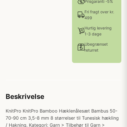
Prisgaranti -5%
Fri fragt over kr.
499
Hurtig levering
1-3 dage
Ubegrænset
returret
Beskrivelse
KnitPro KnitPro Bamboo Hæklenålesæt Bambus 50-
70-90 cm 3,5-8 mm 8 størrelser til Tunesisk hækling
/ Hakning. Kategori: Garn > Tilbehør til Garn >