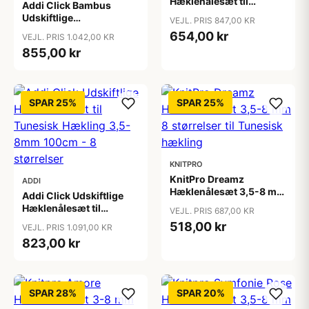
Hæklenålesæt til
Addi Click Bambus
Tunesisk Hækling 3,5-
Udskiftlige
VEJL. PRIS 847,00 KR
8mm - 8 størrelser
Hæklenålesæt til
654,00 kr
VEJL. PRIS 1.042,00 KR
Tunesisk Hækling 3,5-
855,00 kr
8mm - 8 størrelser
SPAR 25%
SPAR 25%
KNITPRO
KnitPro Dreamz
ADDI
Hæklenålesæt 3,5-8 mm
Addi Click Udskiftlige
8 størrelser til Tunesisk
Hæklenålesæt til
VEJL. PRIS 687,00 KR
hækling
Tunesisk Hækling 3,5-
518,00 kr
VEJL. PRIS 1.091,00 KR
8mm 100cm - 8
823,00 kr
størrelser
SPAR 28%
SPAR 20%