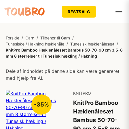
RESTSALG
Forside
/
Garn
/
Tilbehør til Garn
/
Tunesiske / Hakning hæklenåle
/
Tunesisk hæklenålesæt
/
KnitPro Bamboo Hæklenålesæt Bambus 50-70-90 cm 3,5-8
mm 8 størrelser til Tunesisk hækling / Hakning
Dele af indholdet på denne side kan være genereret
med hjælp fra AI.
KNITPRO
KnitPro Bamboo
-35%
Hæklenålesæt
Bambus 50-70-
90 cm 3,5-8 mm