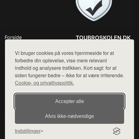
Forside
TOUBROSKOLEN.DK
Produkter
Tlf. 78768672
Top Rabatter
Vi bruger cookies på vores hjemmeside for at
Mail:
hej@want.dk
Blog
forbedre din oplevelse, vise mere relevant
Kontakt
indhold og analysere trafikken. Kort sagt: for at
Cookie- og privatlivspolitik
siden fungerer bedre – ikke for at være irriterende.
Cookie- og privatlivspolitik.
Denne side er en del af want.dk, der udgiver en række
Accepter alle
hjemmesider med præsentation af forskellige produkter fra
diverse webshops. Der sælges ikke varer fra denne side - vi
Afvis ikke‑nødvendige
henviser til de shops, som sælger varen. Vi har heller ikke
varerne på lager.
Indstillinger