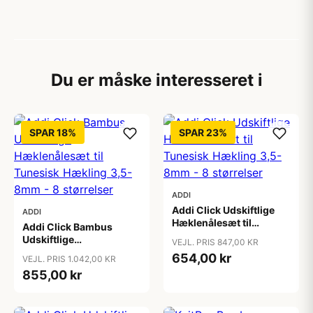
Du er måske interesseret i
SPAR 18%
SPAR 23%
ADDI
Addi Click Udskiftlige
ADDI
Hæklenålesæt til
Addi Click Bambus
Tunesisk Hækling 3,5-
Udskiftlige
VEJL. PRIS 847,00 KR
8mm - 8 størrelser
Hæklenålesæt til
654,00 kr
VEJL. PRIS 1.042,00 KR
Tunesisk Hækling 3,5-
855,00 kr
8mm - 8 størrelser