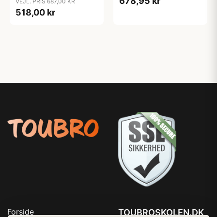
678,95 kr
VEJL. PRIS 687,00 KR
hækling
518,00 kr
Forside
TOUBROSKOLEN.DK