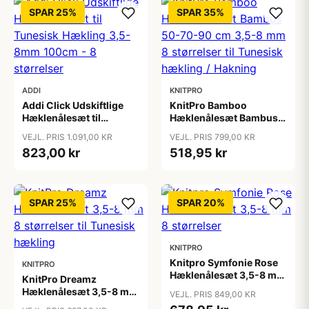
SPAR 25%
SPAR 35%
ADDI
KNITPRO
Addi Click Udskiftlige
KnitPro Bamboo
Hæklenålesæt til
Hæklenålesæt Bambus
Tunesisk Hækling 3,5-
50-70-90 cm 3,5-8 mm
VEJL. PRIS 1.091,00 KR
VEJL. PRIS 799,00 KR
8mm 100cm - 8
8 størrelser til Tunesisk
823,00 kr
518,95 kr
størrelser
hækling / Hakning
SPAR 25%
SPAR 20%
KNITPRO
Knitpro Symfonie Rose
KNITPRO
Hæklenålesæt 3,5-8 mm
KnitPro Dreamz
8 størrelser
Hæklenålesæt 3,5-8 mm
VEJL. PRIS 849,00 KR
8 størrelser til Tunesisk