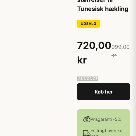
Tunesisk hækling
UDSALG
720,00
999,00
kr
kr
Køb her
Prisgaranti -5%
Fri fragt over kr.