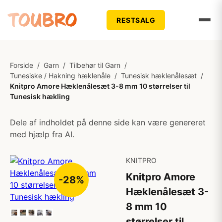
RESTSALG
Forside
/
Garn
/
Tilbehør til Garn
/
Tunesiske / Hakning hæklenåle
/
Tunesisk hæklenålesæt
/
Knitpro Amore Hæklenålesæt 3-8 mm 10 størrelser til
Tunesisk hækling
Dele af indholdet på denne side kan være genereret
med hjælp fra AI.
KNITPRO
Knitpro Amore
-28%
Hæklenålesæt 3-
8 mm 10
størrelser til