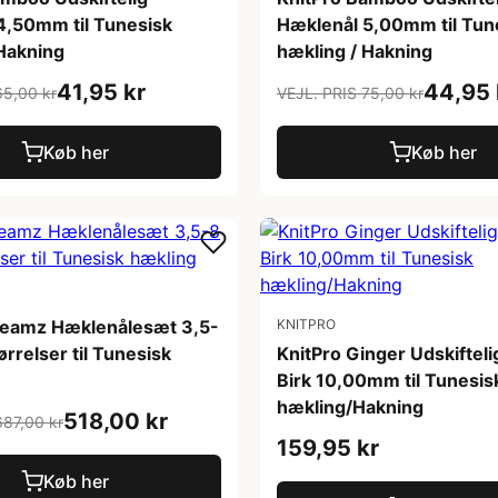
4,50mm til Tunesisk
Hæklenål 5,00mm til Tun
 Hakning
hækling / Hakning
41,95 kr
44,95 
65,00 kr
VEJL. PRIS 75,00 kr
Køb her
Køb her
reamz Hæklenålesæt 3,5-
KNITPRO
rrelser til Tunesisk
KnitPro Ginger Udskiftel
Birk 10,00mm til Tunesis
hækling/Hakning
518,00 kr
687,00 kr
159,95 kr
Køb her