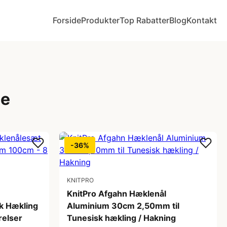
Forside
Produkter
Top Rabatter
Blog
Kontakt
le
-36%
KNITPRO
KnitPro Afgahn Hæklenål
sk Hækling
Aluminium 30cm 2,50mm til
relser
Tunesisk hækling / Hakning