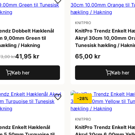
KNITPRO
rendz Dobbelt Hæklenål
KnitPro Trendz Enkelt Hæ
m 9,00mm Green til
Akryl 30cm 10,00mm Ora
hækling / Hakning
Tunesisk hækling / Hakni
41,95 kr
65,00 kr
73,00 kr
Køb her
Køb her
-28%
KNITPRO
rendz Enkelt Hæklenål
KnitPro Trendz Enkelt Hæ
m 5,50mm Turquoise til
Akryl 30cm 6,00mm Yello