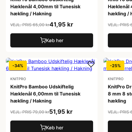
Hæklenål 4,00mm til Tunesisk
Hæklenål 
hækling / Hakning
hækling /
41,95 kr
VEJL. PRIS 65,00 kr
VEJL. PRIS 
Køb her
-34%
-25%
KNITPRO
KNITPRO
KnitPro Bamboo Udskiftelig
KnitPro D
Hæklenål 6,00mm til Tunesisk
8 mm 8 stø
hækling / Hakning
hækling
51,95 kr
VEJL. PRIS 79,00 kr
VEJL. PRIS 
Køb her