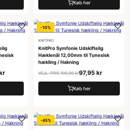
Køb her
-10%
KNITPRO
elig
KnitPro Symfonie Udskiftelig
nesisk
Hæklenål 12,00mm til Tunesisk
hækling / Hakning
kr
97,95 kr
VEJL. PRIS 109,00 kr
Køb her
-45%