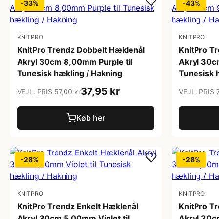
-33%
-43%
KNITPRO
KNITPRO
KnitPro Trendz Dobbelt Hæklenål
KnitPro T
Akryl 30cm 8,00mm Purple til
Akryl 30c
Tunesisk hækling / Hakning
Tunesisk 
37,95 kr
VEJL. PRIS 57,00 kr
VEJL. PRIS 
Køb her
-28%
-28%
KNITPRO
KNITPRO
KnitPro Trendz Enkelt Hæklenål
KnitPro T
Akryl 30cm 5,00mm Violet til
Akryl 30c