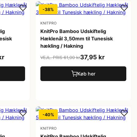
-38%
KNITPRO
ig
KnitPro Bamboo Udskiftelig
esisk
Hæklenål 3,50mm til Tunesisk
hækling / Hakning
kr
37,95 kr
VEJL. PRIS 61,00 kr
Køb her
-40%
KNITPRO
ig
KnitPro Bamboo Udskiftelig