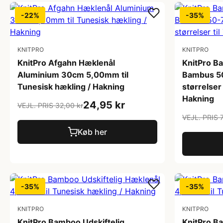
-22%
-35%
KNITPRO
KNITPRO
KnitPro Afgahn Hæklenål
KnitPro B
Aluminium 30cm 5,00mm til
Bambus 5
Tunesisk hækling / Hakning
størrelser
Hakning
24,95 kr
VEJL. PRIS 32,00 kr
VEJL. PRIS 
Køb her
-35%
-35%
KNITPRO
KNITPRO
KnitPro Bamboo Udskiftelig
KnitPro B