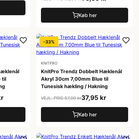
Køb her
-33%
KNITPRO
Hæklenål
KnitPro Trendz Dobbelt Hæklenål
til
Akryl 30cm 7,00mm Blue til
ng
Tunesisk hækling / Hakning
kr
37,95 kr
VEJL. PRIS 57,00 kr
Køb her