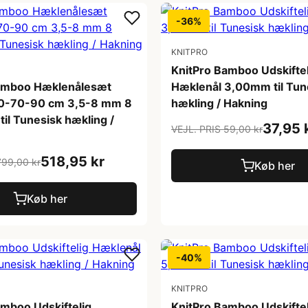
-36%
KNITPRO
KnitPro Bamboo Udskiftel
amboo Hæklenålesæt
Hæklenål 3,00mm til Tun
0-70-90 cm 3,5-8 mm 8
hækling / Hakning
 til Tunesisk hækling /
37,95 
VEJL. PRIS 59,00 kr
518,95 kr
799,00 kr
Køb her
Køb her
-40%
KNITPRO
amboo Udskiftelig
KnitPro Bamboo Udskiftel