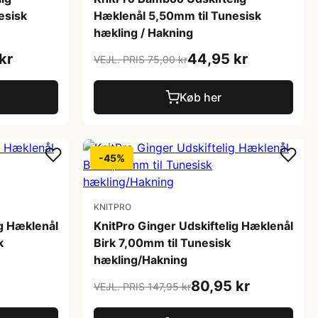
esisk
Hæklenål 5,50mm til Tunesisk
hækling / Hakning
kr
44,95 kr
VEJL. PRIS 75,00 kr
Køb her
-45%
KNITPRO
ig Hæklenål
KnitPro Ginger Udskiftelig Hæklenål
k
Birk 7,00mm til Tunesisk
hækling/Hakning
80,95 kr
VEJL. PRIS 147,95 kr