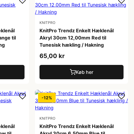
KNITPRO
klenål
KnitPro Trendz Enkelt Hæklenål
nge til
Akryl 30cm 12,00mm Red til
ng
Tunesisk hækling / Hakning
65,00 kr
Køb her
-12%
KNITPRO
klenål
KnitPro Trendz Enkelt Hæklenål
w til
Akryl 30cm 6,50mm Blue til