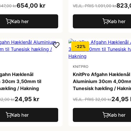
654,00 kr
823,
847,00 kr
VEJL. PRIS 1.091,00 kr
Køb her
Køb her
-22%
KNITPRO
fgahn Hæklenål
KnitPro Afgahn Hæklenål
 30cm 3,50mm til
Aluminium 30cm 4,00mm 
hækling / Hakning
Tunesisk hækling / Hakni
24,95 kr
24,95 
32,00 kr
VEJL. PRIS 32,00 kr
Køb her
Køb her