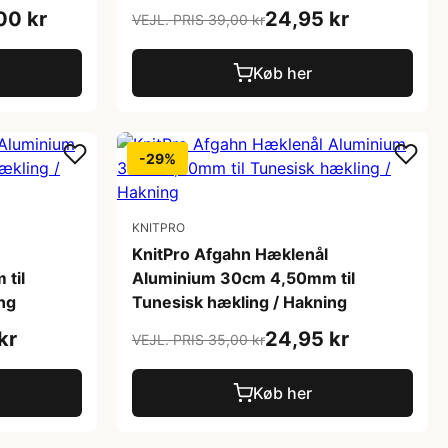
00 kr
24,95 kr
VEJL. PRIS 39,00 kr
Køb her
-29%
KNITPRO
KnitPro Afgahn Hæklenål
til
Aluminium 30cm 4,50mm til
ng
Tunesisk hækling / Hakning
kr
24,95 kr
VEJL. PRIS 35,00 kr
Køb her