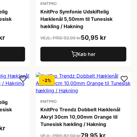
KNITPRO
elig
KnitPro Symfonie Udskiftelig
esisk
Hæklenål 5,50mm til Tunesisk
hækling / Hakning
kr
50,95 kr
VEJL. PRIS 92,00 kr
Køb her
-2%
elig
KNITPRO
esisk
KnitPro Trendz Dobbelt Hæklenål
Akryl 30cm 10,00mm Orange til
Tunesisk hækling / Hakning
kr
79,95 kr
VEJL. PRIS 82,00 kr