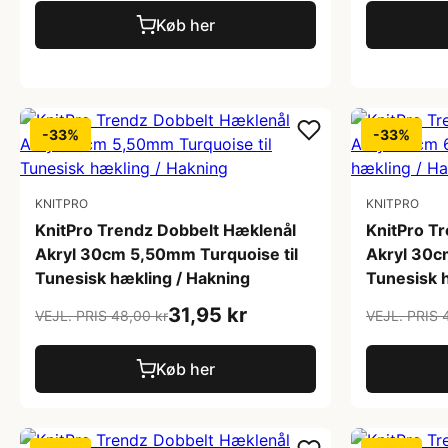
Køb her
-33%
-33%
KNITPRO
KNITPRO
KnitPro Trendz Dobbelt Hæklenål
KnitPro T
Akryl 30cm 5,50mm Turquoise til
Akryl 30c
Tunesisk hækling / Hakning
Tunesisk 
31,95 kr
VEJL. PRIS 48,00 kr
VEJL. PRIS 
Køb her