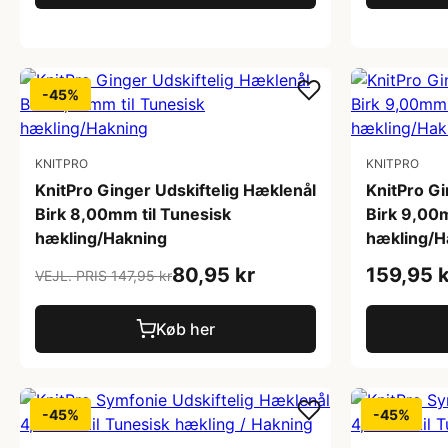
-45%
KNITPRO
KNITPRO
KnitPro Ginger Udskiftelig Hæklenål
KnitPro Gi
Birk 8,00mm til Tunesisk
Birk 9,00m
hækling/Hakning
hækling/H
80,95 kr
159,95 k
VEJL. PRIS 147,95 kr
Køb her
-45%
-45%