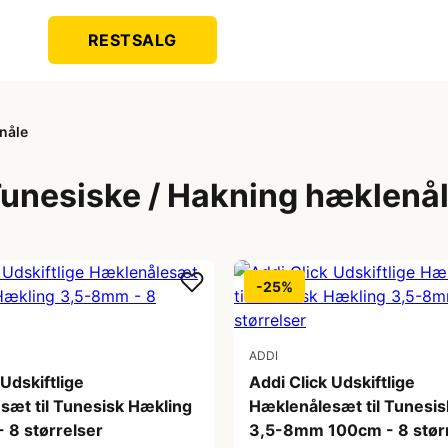
RESTSALG
nåle
unesiske / Hakning hæklenå
-25%
ADDI
 Udskiftlige
Addi Click Udskiftlige
sæt til Tunesisk Hækling
Hæklenålesæt til Tunesi
 8 størrelser
3,5-8mm 100cm - 8 stør