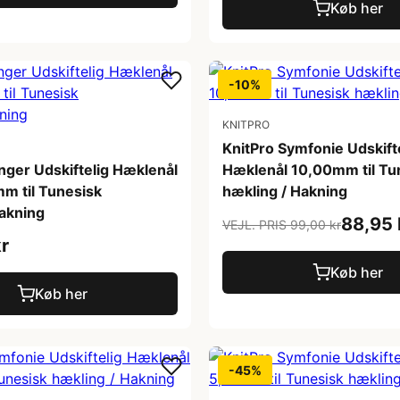
Køb her
-10%
KNITPRO
KnitPro Symfonie Udskift
nger Udskiftelig Hæklenål
Hæklenål 10,00mm til Tu
m til Tunesisk
hækling / Hakning
akning
88,95 
VEJL. PRIS 99,00 kr
r
Køb her
Køb her
-45%