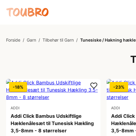
Forside
/
Garn
/
Tilbehør til Garn
/
Tunesiske / Hakning hækle
T
-18%
-23%
ADDI
ADDI
Addi Click Bambus Udskiftlige
Addi Click
Hæklenålesæt til Tunesisk Hækling
Hæklenåle
3,5-8mm - 8 størrelser
3,5-8mm -