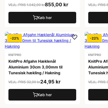
855,00 kr
VEJL. PRIS 1.042,00 kr
VEJL. PRIS 
Køb her
-22%
-22%
KNITPRO
KNITPRO
KnitPro Afgahn Hæklenål
KnitPro A
Aluminium 30cm 3,00mm til
Aluminium
Tunesisk hækling / Hakning
Tunesisk 
24,95 kr
VEJL. PRIS 32,00 kr
VEJL. PRIS 
Køb her