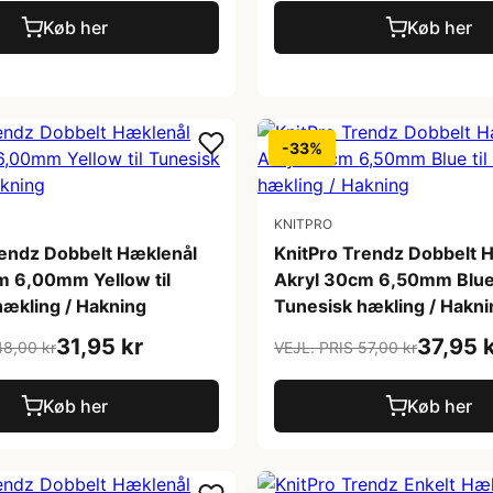
Køb her
Køb her
-33%
KNITPRO
rendz Dobbelt Hæklenål
KnitPro Trendz Dobbelt 
m 6,00mm Yellow til
Akryl 30cm 6,50mm Blue 
hækling / Hakning
Tunesisk hækling / Hakni
31,95 kr
37,95 
48,00 kr
VEJL. PRIS 57,00 kr
Køb her
Køb her