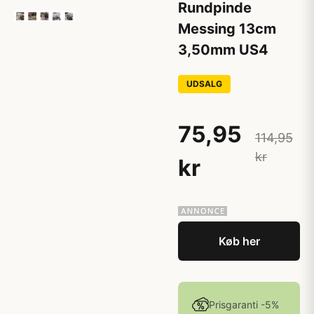
Rundpinde
Messing 13cm
3,50mm US4
UDSALG
75,95
114,95
kr
kr
Køb her
Prisgaranti -5%