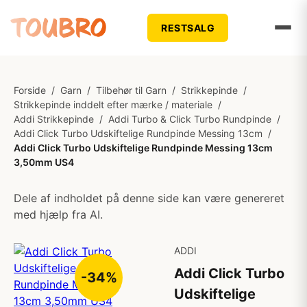
RESTSALG
Forside
/
Garn
/
Tilbehør til Garn
/
Strikkepinde
/
Strikkepinde inddelt efter mærke / materiale
/
Addi Strikkepinde
/
Addi Turbo & Click Turbo Rundpinde
/
Addi Click Turbo Udskiftelige Rundpinde Messing 13cm
/
Addi Click Turbo Udskiftelige Rundpinde Messing 13cm
3,50mm US4
Dele af indholdet på denne side kan være genereret
med hjælp fra AI.
ADDI
Addi Click Turbo
-34%
Udskiftelige