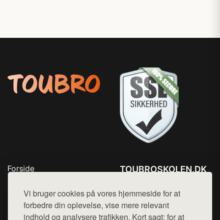
Forside
TOUBROSKOLEN.DK
Produkter
Tlf. 78768672
Top Rabatter
Vi bruger cookies på vores hjemmeside for at
Mail:
hej@want.dk
Blog
forbedre din oplevelse, vise mere relevant
Kontakt
indhold og analysere trafikken. Kort sagt: for at