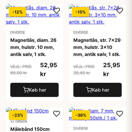
-12%
-15%
DIVERSE
DIVERSE
Magnetlås, diam. 26
Magnetlås, str. 7x29
mm, hulstr. 10 mm,
mm, hulstr. 3x10
antik sølv, 1 stk.
mm, antik sølv, 1 stk.
52,95
25,95
VEJL. PRIS
VEJL. PRIS
60,00 kr
30,40 kr
kr
kr
Køb her
Køb her
-23%
-36%
VJ GREEN
Målebånd 150cm
DIVERSE