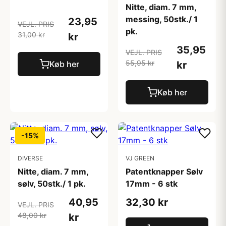
Nitte, diam. 7 mm,
messing, 50stk./ 1
23,95
VEJL. PRIS
pk.
31,00 kr
kr
35,95
VEJL. PRIS
55,95 kr
Køb her
kr
Køb her
-15%
DIVERSE
VJ GREEN
Nitte, diam. 7 mm,
Patentknapper Sølv
sølv, 50stk./ 1 pk.
17mm - 6 stk
40,95
32,30 kr
VEJL. PRIS
48,00 kr
kr