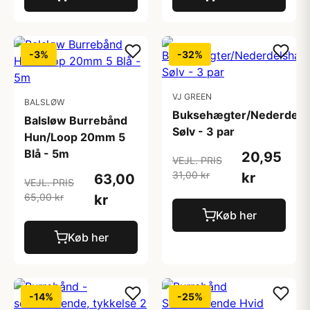
-3%
-32%
VJ GREEN
BALSLØW
Buksehægter/Nederdels
Balsløw Burrebånd
Sølv - 3 par
Hun/Loop 20mm 5
Blå - 5m
20,95
VEJL. PRIS
31,00 kr
kr
63,00
VEJL. PRIS
65,00 kr
kr
Køb her
Køb her
-14%
-25%