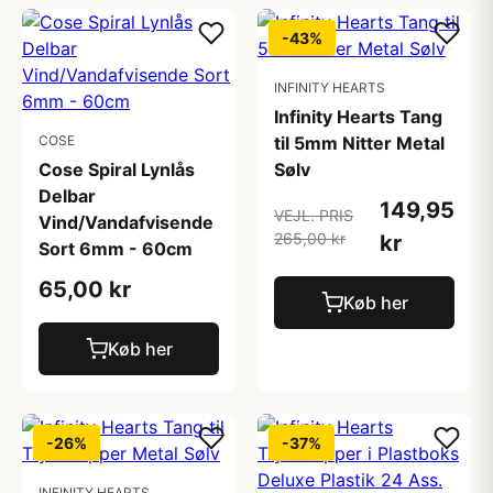
-43%
INFINITY HEARTS
Infinity Hearts Tang
COSE
til 5mm Nitter Metal
Cose Spiral Lynlås
Sølv
Delbar
149,95
VEJL. PRIS
Vind/Vandafvisende
265,00 kr
kr
Sort 6mm - 60cm
65,00 kr
Køb her
Køb her
-26%
-37%
INFINITY HEARTS