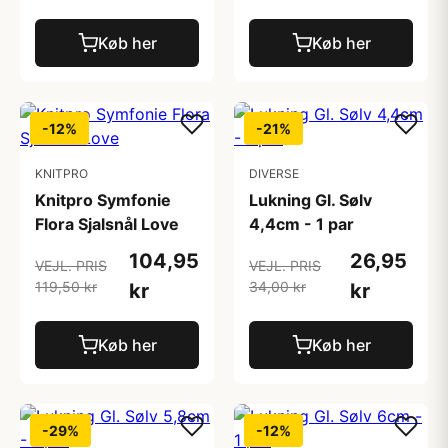
Køb her
Køb her
-12%
-21%
KNITPRO
DIVERSE
Knitpro Symfonie
Lukning Gl. Sølv
Flora Sjalsnål Love
4,4cm - 1 par
104,95
26,95
VEJL. PRIS
VEJL. PRIS
119,50 kr
34,00 kr
kr
kr
Køb her
Køb her
-29%
-12%