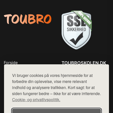
Forside
TOUBROSKOLEN.DK
Produkter
Tlf. 78768672
Top Rabatter
Vi bruger cookies på vores hjemmeside for at
Mail:
hej@want.dk
Blog
forbedre din oplevelse, vise mere relevant
Kontakt
indhold og analysere trafikken. Kort sagt: for at
Cookie- og privatlivspolitik
siden fungerer bedre – ikke for at være irriterende.
Cookie- og privatlivspolitik.