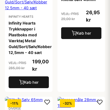
26,95
VEJL. PRIS
INFINITY HEARTS
29,00 kr
kr
Infinity Hearts
Trykknapper i
Køb her
Plastboks med
Værktøj Metal
Guld/Sort/Sølv/Kobber
12,5mm - 40 sæt
199,00
VEJL. PRIS
285,00 kr
kr
Køb her
-11%
-32%
DIVERSE