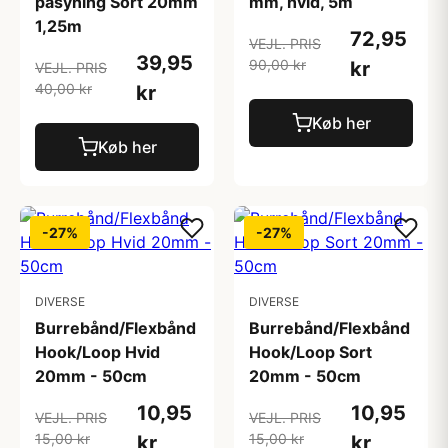
påsyning Sort 20mm
mm, hvid, 5m
1,25m
72,95
VEJL. PRIS
39,95
90,00 kr
kr
VEJL. PRIS
40,00 kr
kr
Køb her
Køb her
-27%
-27%
DIVERSE
DIVERSE
Burrebånd/Flexbånd
Burrebånd/Flexbånd
Hook/Loop Hvid
Hook/Loop Sort
20mm - 50cm
20mm - 50cm
10,95
10,95
VEJL. PRIS
VEJL. PRIS
15,00 kr
15,00 kr
kr
kr