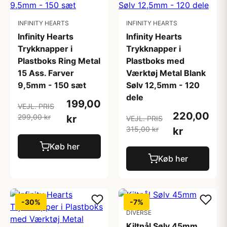
INFINITY HEARTS
INFINITY HEARTS
Infinity Hearts
Infinity Hearts
Trykknapper i
Trykknapper i
Plastboks Ring Metal
Plastboks med
15 Ass. Farver
Værktøj Metal Blank
9,5mm - 150 sæt
Sølv 12,5mm - 120
dele
199,00
VEJL. PRIS
220,00
299,00 kr
kr
VEJL. PRIS
315,00 kr
kr
Køb her
Køb her
-30%
-7%
DIVERSE
Kiltnål Sølv 45mm