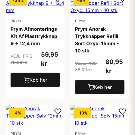
-24%
-8%
PRYM
PRYM
Prym Afmonterings
Prym Anorak
Kit Af Plasttrykknap
Trykknapper Refill
9 + 12,4 mm
Sort Oxyd. 15mm -
10 stk
59,95
VEJL. PRIS
80,95
79,00 kr
kr
VEJL. PRIS
88,00 kr
kr
Køb her
Køb her
-4%
-13%
PRYM
PRYM