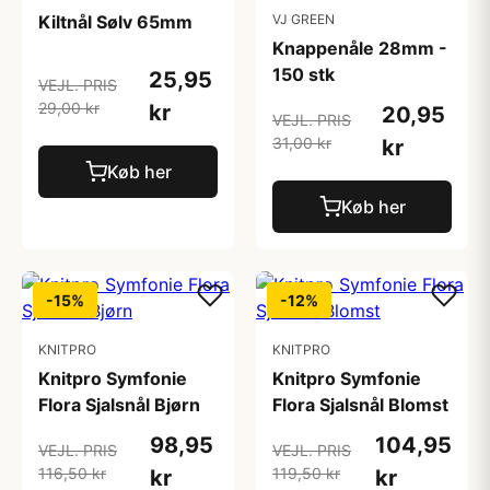
Kiltnål Sølv 65mm
VJ GREEN
Knappenåle 28mm -
150 stk
25,95
VEJL. PRIS
29,00 kr
kr
20,95
VEJL. PRIS
31,00 kr
kr
Køb her
Køb her
-15%
-12%
KNITPRO
KNITPRO
Knitpro Symfonie
Knitpro Symfonie
Flora Sjalsnål Bjørn
Flora Sjalsnål Blomst
98,95
104,95
VEJL. PRIS
VEJL. PRIS
116,50 kr
119,50 kr
kr
kr