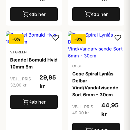
Køb her
Køb her
-6%
-8%
VJ GREEN
Bændel Bomuld Hvid
10mm 5m
COSE
Cose Spiral Lynlås
29,95
VEJL. PRIS
Delbar
32,00 kr
kr
Vind/Vandafvisende
Sort 6mm - 30cm
Køb her
44,95
VEJL. PRIS
49,00 kr
kr
Køb her