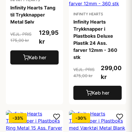
Infinity Hearts Tang
til Trykknapper
INFINITY HEARTS
Metal Sølv
Infinity Hearts
Trykknapper i
129,95
VEJL. PRIS
Plastboks Deluxe
175,00 kr
kr
Plastik 24 Ass.
farver 12mm - 360
stk
Køb her
299,00
VEJL. PRIS
475,00 kr
kr
Køb her
-33%
-30%