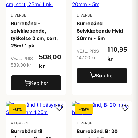
DIVERSE
DIVERSE
Burrebånd -
Burrebånd
selvklæbende,
Selvklæbende Hvid
tykkelse 2 cm, sort,
20mm - 5m
25m/ 1 pk.
110,95
VEJL. PRIS
508,00
147,00 kr
kr
VEJL. PRIS
589,00 kr
kr
Køb her
Køb her
-0%
-19%
VJ GREEN
DIVERSE
Burrebånd til
Burrebånd, B: 20