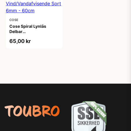
COSE
Cose Spiral Lynlås
Delbar
Vind/Vandafvisende
65,00 kr
Sort 6mm - 60cm