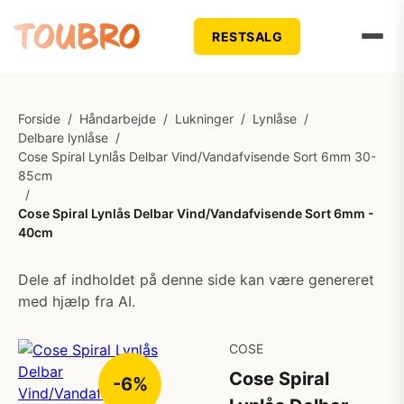
RESTSALG
Forside
/
Håndarbejde
/
Lukninger
/
Lynlåse
/
Delbare lynlåse
/
Cose Spiral Lynlås Delbar Vind/Vandafvisende Sort 6mm 30-
85cm
/
Cose Spiral Lynlås Delbar Vind/Vandafvisende Sort 6mm -
40cm
Dele af indholdet på denne side kan være genereret
med hjælp fra AI.
COSE
Cose Spiral
-6%