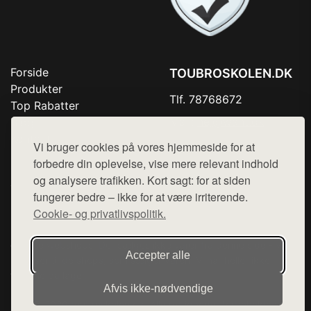
Forside
TOUBROSKOLEN.DK
Produkter
Tlf. 78768672
Top Rabatter
Mail:
hej@want.dk
Blog
Kontakt
Vi bruger cookies på vores hjemmeside for at
Cookie- og privatlivspolitik
forbedre din oplevelse, vise mere relevant indhold
og analysere trafikken. Kort sagt: for at siden
fungerer bedre – ikke for at være irriterende.
Cookie- og privatlivspolitik.
Denne side er en del af want.dk, der udgiver en række
hjemmesider med præsentation af forskellige produkter fra
diverse webshops. Der sælges ikke varer fra denne side - vi
Accepter alle
henviser til de shops, som sælger varen. Vi har heller ikke
varerne på lager.
Afvis ikke‑nødvendige
© 2026 toubroskolen.dk. Alle rettigheder forbeholdes.