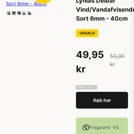
Lynlås Delbar
Vind/Vandafvisend
Sort 6mm - 40cm
UDSALG
49,95
53,00
kr
kr
Køb her
Prisgaranti -5%