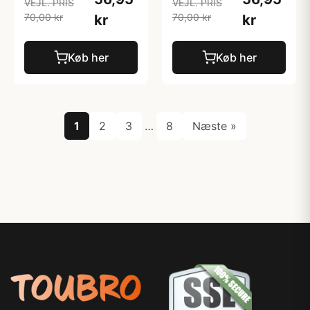
VEJL. PRIS
VEJL. PRIS
70,00 kr
70,00 kr
kr
kr
Køb her
Køb her
1
2
3
…
8
Næste »