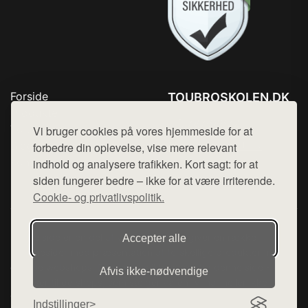
Forside
TOUBROSKOLEN.DK
Produkter
Tlf. 78768672
Top Rabatter
Vi bruger cookies på vores hjemmeside for at
Mail:
hej@want.dk
Blog
forbedre din oplevelse, vise mere relevant
Kontakt
indhold og analysere trafikken. Kort sagt: for at
Cookie- og privatlivspolitik
siden fungerer bedre – ikke for at være irriterende.
Cookie- og privatlivspolitik.
Denne side er en del af want.dk, der udgiver en række
Accepter alle
hjemmesider med præsentation af forskellige produkter fra
diverse webshops. Der sælges ikke varer fra denne side - vi
Afvis ikke‑nødvendige
henviser til de shops, som sælger varen. Vi har heller ikke
varerne på lager.
Indstillinger