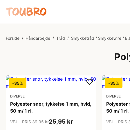
Forside
/
Håndarbejde
/
Tråd
/
Smykketråd / Smykkewire / Ela
Pol
-35%
-35%
DIVERSE
DIVERSE
Polyester snor, tykkelse 1 mm, hvid,
Polyester 
50 m/ 1 rl.
50 m/ 1 rl.
25,95 kr
VEJL. PRIS 39,95 kr
VEJL. PRIS 