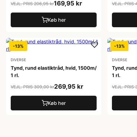
169,95 kr
VEJL. PRIS 206,95 kr
VEJL. PRIS 
Køb her
-13%
-13%
DIVERSE
DIVERSE
Tynd, rund elastiktråd, hvid, 1500m/
Tynd, rund
1 rl.
1 rl.
269,95 kr
VEJL. PRIS 309,00 kr
VEJL. PRIS 
Køb her