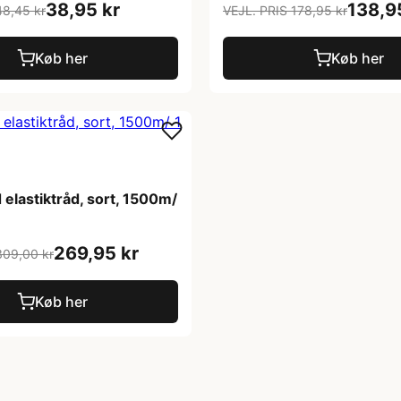
38,95 kr
138,9
48,45 kr
VEJL. PRIS 178,95 kr
Køb her
Køb her
 elastiktråd, sort, 1500m/
269,95 kr
309,00 kr
Køb her