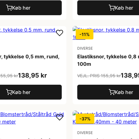
Køb her
Køb her
-11%
DIVERSE
r, tykkelse 0,5 mm, rund,
Elastiksnor, tykkelse 0,8
100m
138,95 kr
138,9
155,95 kr
VEJL. PRIS 155,95 kr
Køb her
Køb her
-37%
DIVERSE