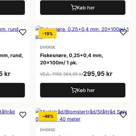
Køb her
-19%
DIVERSE
 mm, rund,
Fiskesnøre, 0,25+0,4 mm,
20x100m/ 1 pk.
5 kr
295,95 kr
VEJL. PRIS 364,95 kr
Køb her
-48%
DIVERSE