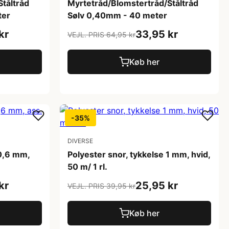
tåltråd
Myrtetråd/Blomstertråd/Ståltråd
ter
Sølv 0,40mm - 40 meter
kr
33,95 kr
VEJL. PRIS 64,95 kr
Køb her
-35%
DIVERSE
 0,6 mm,
Polyester snor, tykkelse 1 mm, hvid,
50 m/ 1 rl.
kr
25,95 kr
VEJL. PRIS 39,95 kr
Køb her