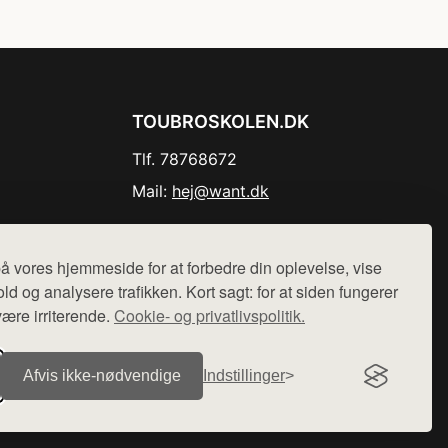
TOUBROSKOLEN.DK
Tlf. 78768672
Mail:
hej@want.dk
Cookie- og privatlivspolitik
å vores hjemmeside for at forbedre din oplevelse, vise
ld og analysere trafikken. Kort sagt: for at siden fungerer
være irriterende.
Cookie- og privatlivspolitik.
r sælges ikke varer fra denne side - vi henviser til de shops,
Afvis ikke‑nødvendige
Indstillinger