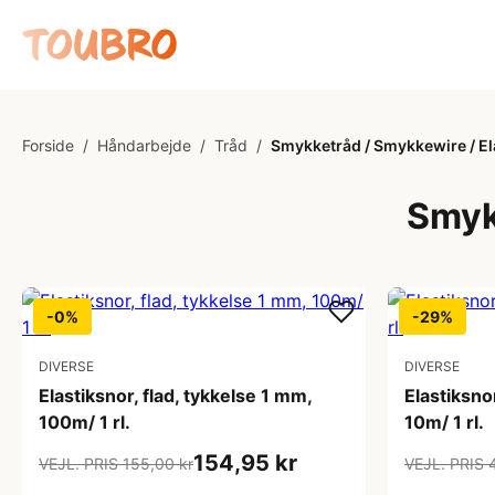
Forside
/
Håndarbejde
/
Tråd
/
Smykketråd / Smykkewire / El
Smyk
-0%
-29%
DIVERSE
DIVERSE
Elastiksnor, flad, tykkelse 1 mm,
Elastiksno
100m/ 1 rl.
10m/ 1 rl.
154,95 kr
VEJL. PRIS 155,00 kr
VEJL. PRIS 