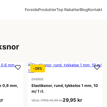
Forside
Produkter
Top Rabatter
Blog
Kontakt
ksnor
-29%
DIVERSE
se 0,8 mm,
Elastiksnor, rund, tykkelse 1 mm, 10
m/ 1 rl.
kr
29,95 kr
VEJL. PRIS 41,95 kr