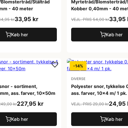
/Blomstertråd/Ståltråd
Myrtetråd/Blomstertråd/S
mm - 40 meter
Kobber 0,40mm - 40 me
33,95 kr
33,95 
64,95 kr
VEJL. PRIS 54,00 kr
Køb her
Køb her
-14%
DIVERSE
snor - sortiment,
Polyester snor, tykkelse
 mm, ass. farver, 10x50m
ass. farver, 10x4 m/ 1 pk.
227,95 kr
24,95 
249,00 kr
VEJL. PRIS 29,00 kr
Køb her
Køb her