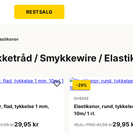
RESTSALG
astiksnor
ketråd / Smykkewire / Elasti
-29%
DIVERSE
r, flad, tykkelse 1 mm,
Elastiksnor, rund, tykkel
10m/ 1 rl.
29,95 kr
29,95 
41,95 kr
VEJL. PRIS 41,95 kr