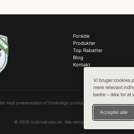
Forside
Produkter
Top Rabatter
Blog
Kontakt
Vi bruger cookies p
mere relevant indho
bedre – ikke for at 
r med præsentation af forskellige produkter fra diverse webshops. De
Accepter alle
© 2026 toubroskolen.dk. Alle rettigheder forbeholdes.