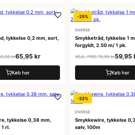
-25%
DIVERSE
, tykkelse 0,2 mm, sort,
Smykketråd, tykkelse 1 
forgyldt, 2.50 m/ 1 pk.
65,95 kr
59,95 
80,00 kr
VEJL. PRIS 79,95 kr
Køb her
Køb her
-22%
DIVERSE
e, tykkelse 0,38 mm,
Smykkewire, tykkelse 0
1 rl.
sølv, 100m