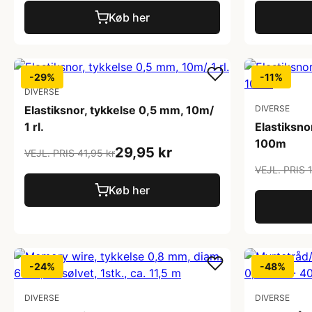
Køb her
-29%
-11%
DIVERSE
Elastiksnor, tykkelse 0,5 mm, 10m/
DIVERSE
1 rl.
Elastiksno
100m
29,95 kr
VEJL. PRIS 41,95 kr
VEJL. PRIS 
Køb her
-24%
-48%
DIVERSE
DIVERSE