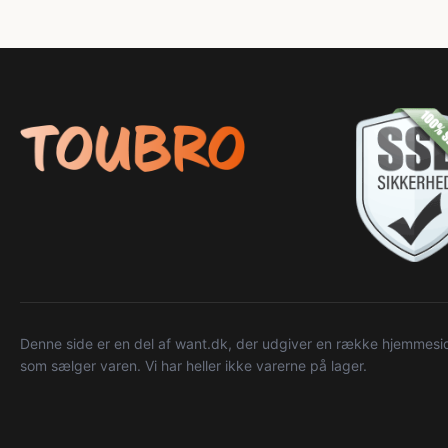
Denne side er en del af want.dk, der udgiver en række hjemmeside
som sælger varen. Vi har heller ikke varerne på lager.