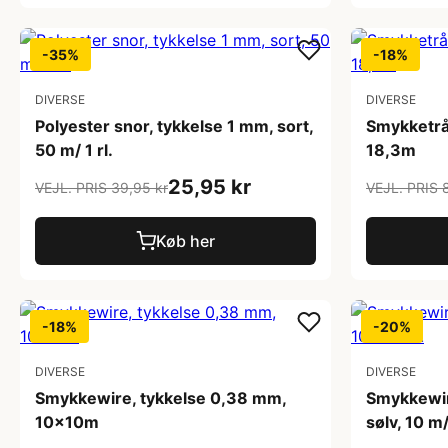
-35%
-18%
DIVERSE
DIVERSE
Polyester snor, tykkelse 1 mm, sort,
Smykketråd
50 m/ 1 rl.
18,3m
25,95 kr
VEJL. PRIS 39,95 kr
VEJL. PRIS 
Køb her
-18%
-20%
DIVERSE
DIVERSE
Smykkewire, tykkelse 0,38 mm,
Smykkewir
10x10m
sølv, 10 m/ 