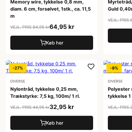
Memory wire, tykkelse 0,8 mm,
Myrtetråd
diam. 6 cm, forsølvet, 1stk., ca. 11,5
Guld 0,40
m
VEJL. PRIS 
64,95 kr
VEJL. PRIS 84,95 kr
Køb her
-27%
-8%
DIVERSE
DIVERSE
Nylontråd, tykkelse 0,25 mm,
Polyester 
Trækstyrke: 7,5 kg, 100m/ 1 rl.
tykkelse 1
32,95 kr
VEJL. PRIS 44,95 kr
VEJL. PRIS 
Køb her