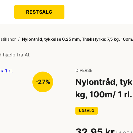
RESTSALG
stiksnor
/
Nylontråd, tykkelse 0,25 mm, Trækstyrke: 7,5 kg, 100m/ 
 hjælp fra AI.
DIVERSE
Nylontråd, ty
-27%
kg, 100m/ 1 rl.
UDSALG
32,95 kr