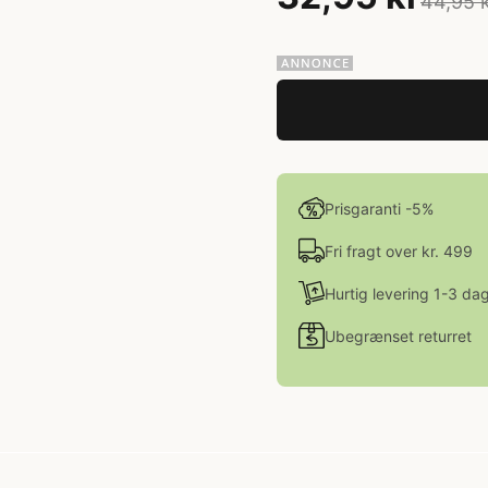
44,95 
Prisgaranti -5%
Fri fragt over kr. 499
Hurtig levering 1-3 da
Ubegrænset returret