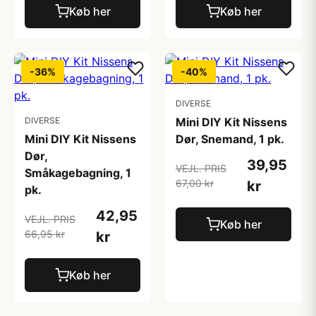
Køb her
Køb her
-36%
-40%
DIVERSE
DIVERSE
Mini DIY Kit Nissens
Mini DIY Kit Nissens
Dør, Snemand, 1 pk.
Dør,
39,95
VEJL. PRIS
Småkagebagning, 1
67,00 kr
kr
pk.
42,95
VEJL. PRIS
Køb her
66,95 kr
kr
Køb her