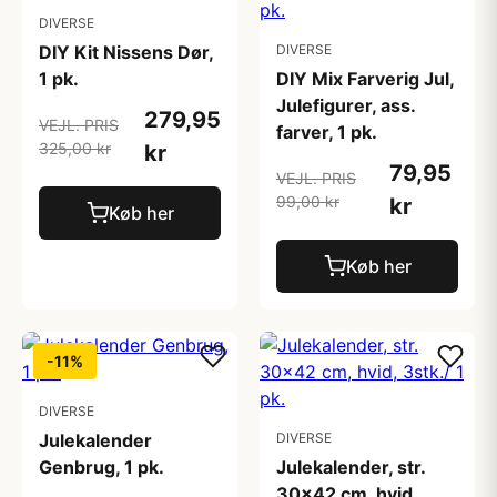
DIVERSE
DIY Kit Nissens Dør,
DIVERSE
1 pk.
DIY Mix Farverig Jul,
Julefigurer, ass.
279,95
VEJL. PRIS
farver, 1 pk.
325,00 kr
kr
79,95
VEJL. PRIS
99,00 kr
kr
Køb her
Køb her
-11%
DIVERSE
Julekalender
DIVERSE
Genbrug, 1 pk.
Julekalender, str.
30x42 cm, hvid,