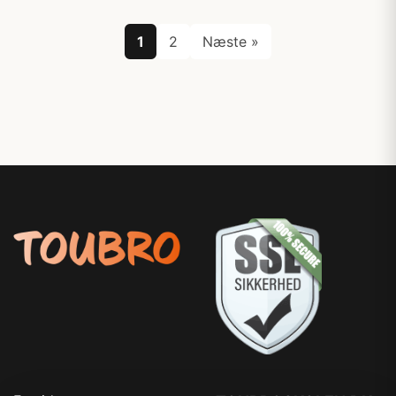
1
2
Næste »