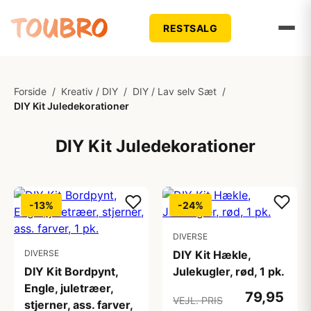
RESTSALG
Forside
/
Kreativ / DIY
/
DIY / Lav selv Sæt
/
DIY Kit Juledekorationer
DIY Kit Juledekorationer
-13%
-24%
DIVERSE
DIVERSE
DIY Kit Hækle,
DIY Kit Bordpynt,
Julekugler, rød, 1 pk.
Engle, juletræer,
79,95
VEJL. PRIS
stjerner, ass. farver,