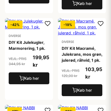
Køb her
-42%
-19%
DIVERSE
DIY Kit Julekugler,
DIVERSE
Marmorering, 1 pk.
DIY Kit Macramé,
Julekrans, mos grøn,
199,95
VEJL. PRIS
julerød, råhvid, 1 pk.
344,95 kr
kr
103,95
VEJL. PRIS
129,00 kr
kr
Køb her
Køb her