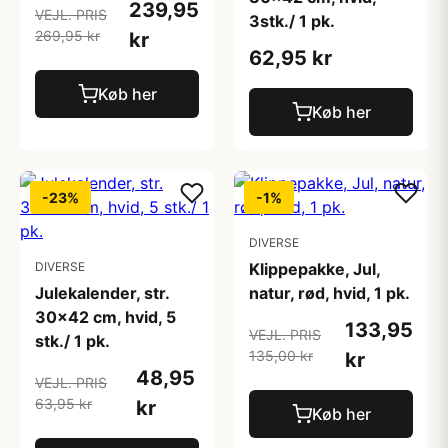
239,95
VEJL. PRIS
3stk./ 1 pk.
269,95 kr
kr
62,95 kr
Køb her
Køb her
-23%
-1%
DIVERSE
DIVERSE
Klippepakke, Jul,
Julekalender, str.
natur, rød, hvid, 1 pk.
30x42 cm, hvid, 5
133,95
VEJL. PRIS
stk./ 1 pk.
135,00 kr
kr
48,95
VEJL. PRIS
63,95 kr
kr
Køb her