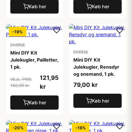
Køb her
Køb her
-19%
DIVERSE
Mini DIY Kit
DIVERSE
Julekugler, Pailletter,
Mini DIY Kit
1 pk.
Julekugler, Rensdyr
og snemand, 1 pk.
121,95
VEJL. PRIS
79,00 kr
150,00 kr
kr
Køb her
Køb her
-20%
-19%