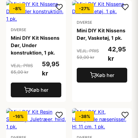
-8%
-27%
DIVERSE
DIVERSE
Mini DIY Kit Nissens
Mini DIY Kit Nissens
Dør, Vasketøj, 1 pk.
Dør, Under
42,95
VEJL. PRIS
konstruktion, 1 pk.
59,00 kr
kr
59,95
VEJL. PRIS
65,00 kr
kr
Køb her
Køb her
-16%
-38%
DIVERSE
DIVERSE