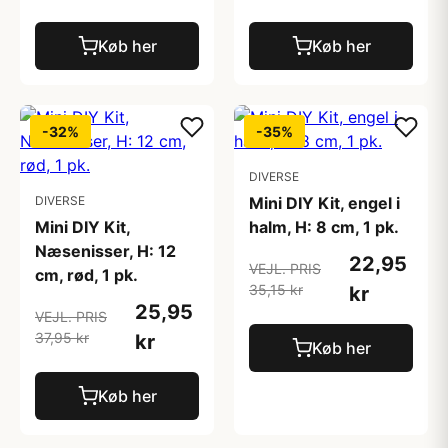
Køb her
Køb her
-32%
-35%
DIVERSE
DIVERSE
Mini DIY Kit, engel i
Mini DIY Kit,
halm, H: 8 cm, 1 pk.
Næsenisser, H: 12
22,95
VEJL. PRIS
cm, rød, 1 pk.
35,15 kr
kr
25,95
VEJL. PRIS
37,95 kr
kr
Køb her
Køb her