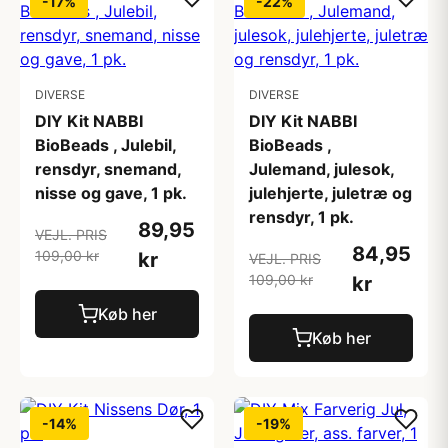
-17%
-22%
DIVERSE
DIVERSE
DIY Kit NABBI
DIY Kit NABBI
BioBeads , Julebil,
BioBeads ,
rensdyr, snemand,
Julemand, julesok,
nisse og gave, 1 pk.
julehjerte, juletræ og
rensdyr, 1 pk.
89,95
VEJL. PRIS
84,95
109,00 kr
kr
VEJL. PRIS
109,00 kr
kr
Køb her
Køb her
-14%
-19%