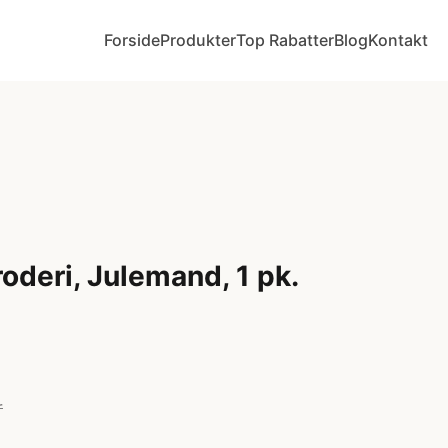
Forside
Produkter
Top Rabatter
Blog
Kontakt
roderi, Julemand, 1 pk.
r