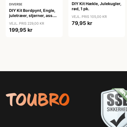
DIY Kit Hækle, Julekugler,
DIVERSE
rød, 1 pk.
DIY Kit Bordpynt, Engle,
juletræer, stjerner, ass.
VEJL. PRIS 105,00 KR
farver, 1 pk.
79,95 kr
VEJL. PRIS 229,00 KR
199,95 kr