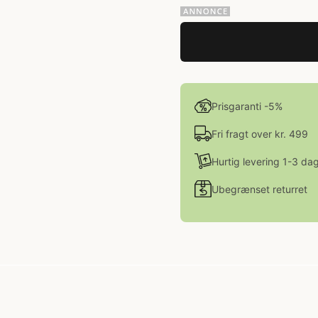
Prisgaranti -5%
Fri fragt over kr. 499
Hurtig levering 1-3 da
Ubegrænset returret