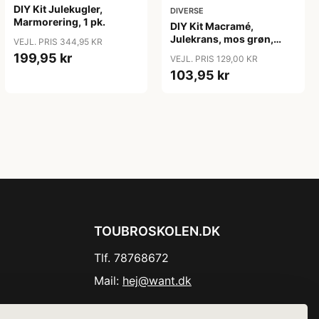
DIY Kit Julekugler,
DIVERSE
Marmorering, 1 pk.
DIY Kit Macramé,
Julekrans, mos grøn,
VEJL. PRIS 344,95 KR
julerød, råhvid, 1 pk.
199,95 kr
VEJL. PRIS 129,00 KR
103,95 kr
TOUBROSKOLEN.DK
Tlf. 78768672
Mail:
hej@want.dk
Cookie- og privatlivspolitik