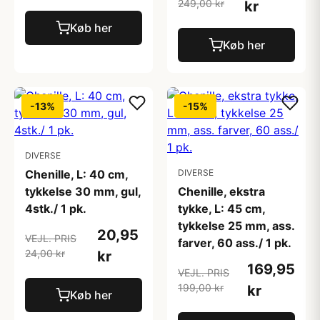
249,00 kr
kr
Køb her
Køb her
-13%
-15%
DIVERSE
Chenille, L: 40 cm,
DIVERSE
tykkelse 30 mm, gul,
Chenille, ekstra
4stk./ 1 pk.
tykke, L: 45 cm,
tykkelse 25 mm, ass.
20,95
VEJL. PRIS
farver, 60 ass./ 1 pk.
24,00 kr
kr
169,95
VEJL. PRIS
199,00 kr
kr
Køb her