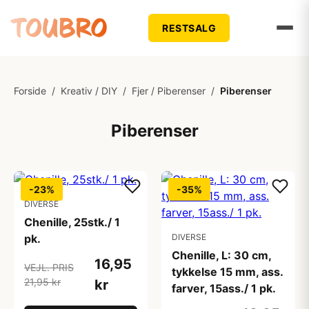
RESTSALG
Forside
/
Kreativ / DIY
/
Fjer / Piberenser
/
Piberenser
Piberenser
-23%
-35%
DIVERSE
Chenille, 25stk./ 1
pk.
DIVERSE
Chenille, L: 30 cm,
16,95
VEJL. PRIS
tykkelse 15 mm, ass.
21,95 kr
kr
farver, 15ass./ 1 pk.