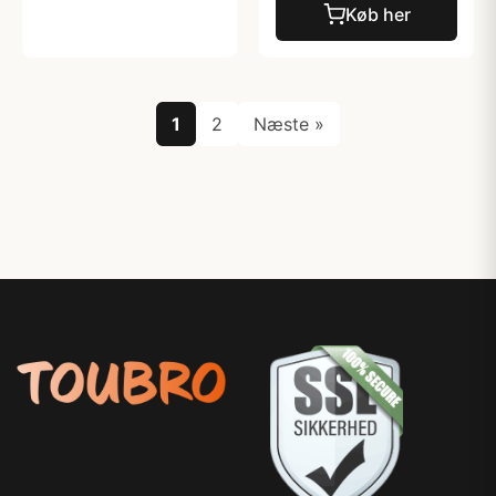
Køb her
1
2
Næste »