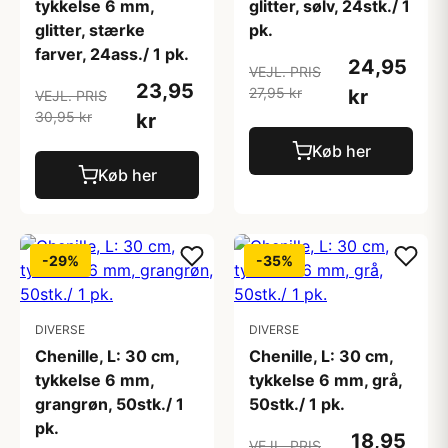
tykkelse 6 mm,
glitter, sølv, 24stk./ 1
glitter, stærke
pk.
farver, 24ass./ 1 pk.
24,95
VEJL. PRIS
23,95
27,95 kr
kr
VEJL. PRIS
30,95 kr
kr
Køb her
Køb her
-29%
-35%
DIVERSE
DIVERSE
Chenille, L: 30 cm,
Chenille, L: 30 cm,
tykkelse 6 mm,
tykkelse 6 mm, grå,
grangrøn, 50stk./ 1
50stk./ 1 pk.
pk.
18,95
VEJL. PRIS