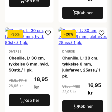
Køb her
Køb her
-35%
-26%
DIVERSE
DIVERSE
Chenille, L: 30 cm,
Chenille, L: 30 cm,
tykkelse 6 mm, hvid,
tykkelse 6 mm,
50stk./ 1 pk.
julefarver, 25ass./ 1
pk.
18,95
VEJL. PRIS
16,95
28,95 kr
kr
VEJL. PRIS
22,95 kr
kr
Køb her
Køb her