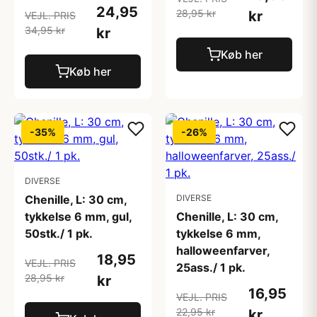
24,95
28,95 kr
kr
VEJL. PRIS
34,95 kr
kr
Køb her
Køb her
-35%
-26%
DIVERSE
Chenille, L: 30 cm,
DIVERSE
tykkelse 6 mm, gul,
Chenille, L: 30 cm,
50stk./ 1 pk.
tykkelse 6 mm,
halloweenfarver,
18,95
VEJL. PRIS
25ass./ 1 pk.
28,95 kr
kr
16,95
VEJL. PRIS
22,95 kr
kr