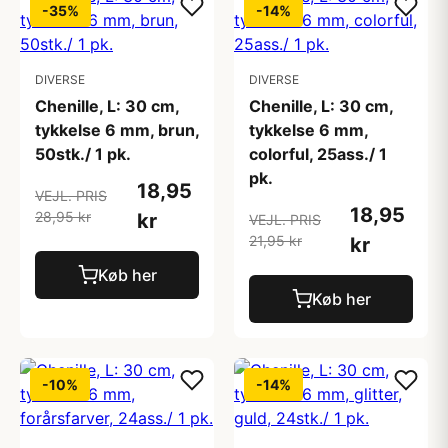
-35%
-14%
DIVERSE
DIVERSE
Chenille, L: 30 cm,
Chenille, L: 30 cm,
tykkelse 6 mm, brun,
tykkelse 6 mm,
50stk./ 1 pk.
colorful, 25ass./ 1
pk.
18,95
VEJL. PRIS
18,95
28,95 kr
kr
VEJL. PRIS
21,95 kr
kr
Køb her
Køb her
-10%
-14%