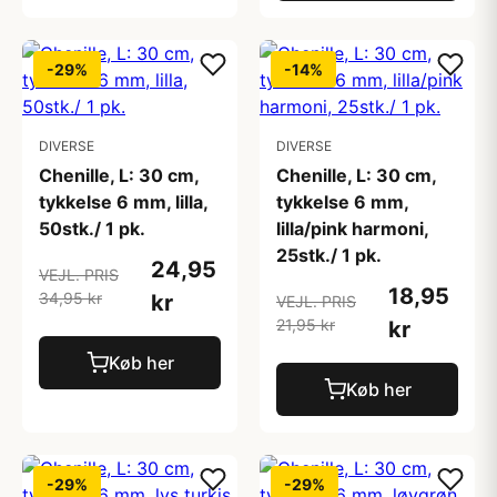
-29%
-14%
DIVERSE
DIVERSE
Chenille, L: 30 cm,
Chenille, L: 30 cm,
tykkelse 6 mm, lilla,
tykkelse 6 mm,
50stk./ 1 pk.
lilla/pink harmoni,
25stk./ 1 pk.
24,95
VEJL. PRIS
18,95
34,95 kr
kr
VEJL. PRIS
21,95 kr
kr
Køb her
Køb her
-29%
-29%