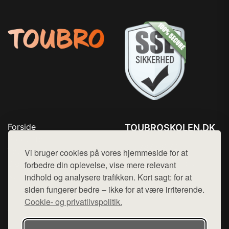
Forside
TOUBROSKOLEN.DK
Produkter
Tlf. 78768672
Top Rabatter
Vi bruger cookies på vores hjemmeside for at
Mail:
hej@want.dk
Blog
forbedre din oplevelse, vise mere relevant
Kontakt
indhold og analysere trafikken. Kort sagt: for at
Cookie- og privatlivspolitik
siden fungerer bedre – ikke for at være irriterende.
Cookie- og privatlivspolitik.