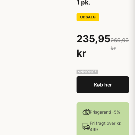
1 pk.
UDSALG
235,95
269,00
kr
kr
Køb her
Prisgaranti -5%
Fri fragt over kr.
499