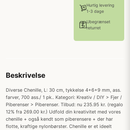
Hurtig levering
1-3 dage
Ubegrænset
returret
Beskrivelse
Diverse Chenille, L: 30 cm, tykkelse 4+6+9 mm, ass.
farver, 700 ass./ 1 pk.. Kategori: Kreativ / DIY > Fjer /
Piberenser > Piberenser. Tilbud: nu 235.95 kr. (regalo
12% fra 269.00 kr.) Udfold din kreativitet med vores
chenille + også kendt som piberensere + der har
flotte, kraftige nylonbørster. Chenille er et ideelt