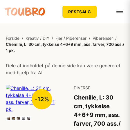
RESTSALG
Forside
/
Kreativ / DIY
/
Fjer / Piberenser
/
Piberenser
/
Chenille, L: 30 cm, tykkelse 4+6+9 mm, ass. farver, 700 ass./
1 pk.
Dele af indholdet på denne side kan være genereret
med hjælp fra AI.
DIVERSE
Chenille, L: 30
-12%
cm, tykkelse
4+6+9 mm, ass.
farver, 700 ass./