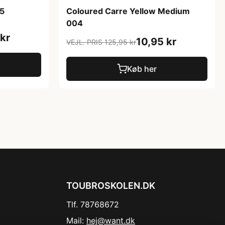
05
Coloured Carre Yellow Medium
004
kr
10,95 kr
VEJL. PRIS 125,95 kr
Køb her
TOUBROSKOLEN.DK
Tlf. 78768672
Mail:
hej@want.dk