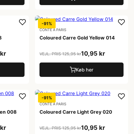
-91%
CONTE A PARIS
8
Coloured Carre Gold Yellow 014
kr
10,95 kr
VEJL. PRIS 125,95 kr
Køb her
-91%
CONTE A PARIS
een 008
Coloured Carre Light Grey 020
kr
10,95 kr
VEJL. PRIS 125,95 kr