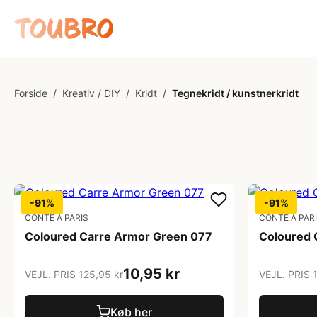
Forside
/
Kreativ / DIY
/
Kridt
/
Tegnekridt / kunstnerkridt
-91%
-91%
CONTE A PARIS
CONTE A PAR
Coloured Carre Armor Green 077
Coloured 
10,95 kr
VEJL. PRIS 125,95 kr
VEJL. PRIS 
Køb her