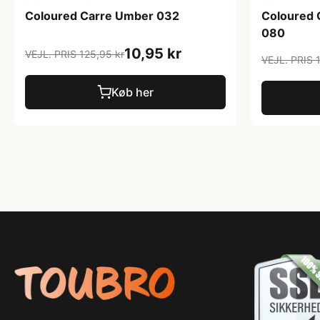
Coloured Carre Umber 032
Coloured 
080
10,95 kr
VEJL. PRIS 125,95 kr
VEJL. PRIS 
Køb her