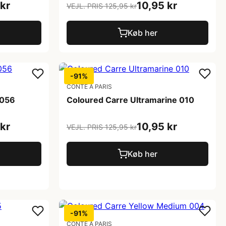
kr
10,95 kr
VEJL. PRIS 125,95 kr
Køb her
-91%
CONTE A PARIS
 056
Coloured Carre Ultramarine 010
kr
10,95 kr
VEJL. PRIS 125,95 kr
Køb her
-91%
CONTE A PARIS