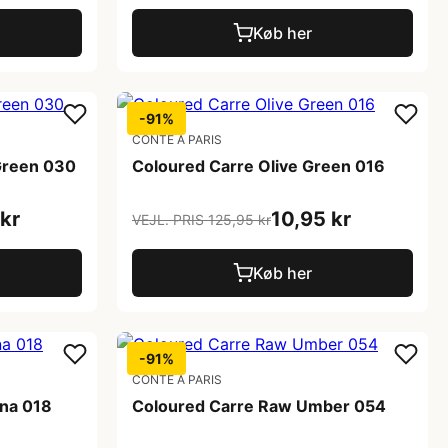
Køb her
-91%
CONTE A PARIS
Green 030
Coloured Carre Olive Green 016
kr
10,95 kr
VEJL. PRIS 125,95 kr
Køb her
-91%
CONTE A PARIS
nna 018
Coloured Carre Raw Umber 054