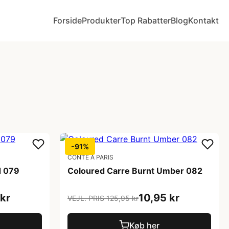
Forside
Produkter
Top Rabatter
Blog
Kontakt
-91%
CONTE A PARIS
d 079
Coloured Carre Burnt Umber 082
kr
10,95 kr
VEJL. PRIS 125,95 kr
Køb her