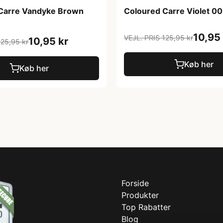
Carre Vandyke Brown
Coloured Carre Violet 0
10,95 
VEJL. PRIS 125,95 kr
10,95 kr
125,95 kr
Køb her
Køb her
Forside
Produkter
Top Rabatter
Blog