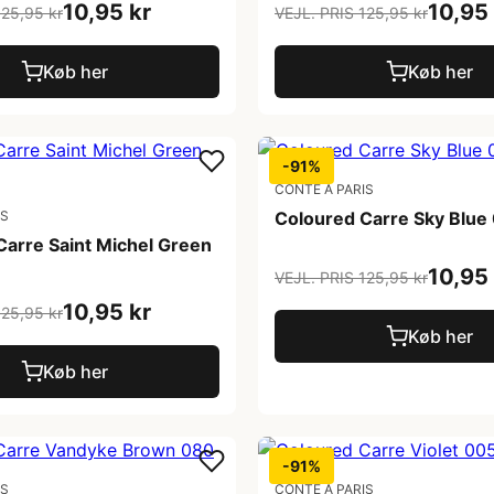
10,95 kr
10,95 
125,95 kr
VEJL. PRIS 125,95 kr
Køb her
Køb her
-91%
CONTE A PARIS
IS
Coloured Carre Sky Blue
Carre Saint Michel Green
10,95 
VEJL. PRIS 125,95 kr
10,95 kr
125,95 kr
Køb her
Køb her
-91%
IS
CONTE A PARIS