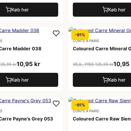
Køb her
Køb her
-91%
IS
CONTE A PARIS
Carre Madder 038
Coloured Carre Mineral 
10,95 kr
10,95 
125,95 kr
VEJL. PRIS 125,95 kr
Køb her
Køb her
-91%
IS
CONTE A PARIS
Carre Payne's Grey 053
Coloured Carre Raw Sie