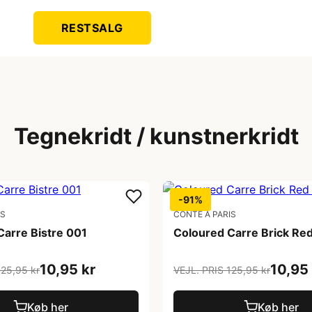
RESTSALG
Tegnekridt / kunstnerkridt
-91%
IS
CONTE A PARIS
Carre Bistre 001
Coloured Carre Brick Re
10,95 kr
10,95 
125,95 kr
VEJL. PRIS 125,95 kr
Køb her
Køb her