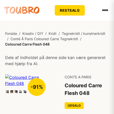
RESTSALG
Forside
/
Kreativ / DIY
/
Kridt
/
Tegnekridt / kunstnerkridt
/
Conté Ã Paris Coloured Carre Tegnekridt
/
Coloured Carre Flesh 048
Dele af indholdet på denne side kan være genereret
med hjælp fra AI.
CONTE A PARIS
Coloured Carre
-91%
Flesh 048
UDSALG