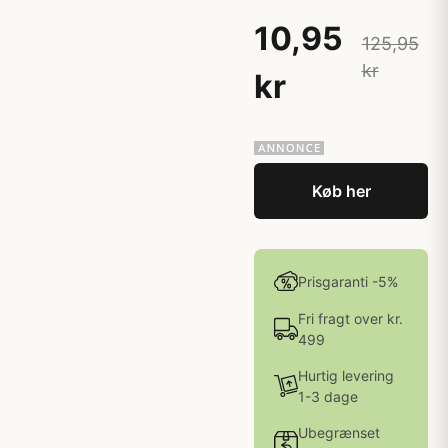
10,95
125,95
kr
kr
Køb her
Prisgaranti -5%
Fri fragt over kr.
499
Hurtig levering
1-3 dage
Ubegrænset