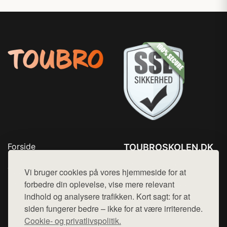
Forside
TOUBROSKOLEN.DK
Produkter
Tlf. 78768672
Top Rabatter
Vi bruger cookies på vores hjemmeside for at
Mail:
hej@want.dk
Blog
forbedre din oplevelse, vise mere relevant
Kontakt
indhold og analysere trafikken. Kort sagt: for at
Cookie- og privatlivspolitik
siden fungerer bedre – ikke for at være irriterende.
Cookie- og privatlivspolitik.