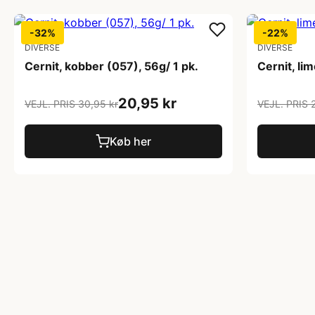
-32%
-22%
DIVERSE
DIVERSE
Cernit, kobber (057), 56g/ 1 pk.
Cernit, li
20,95 kr
VEJL. PRIS 30,95 kr
VEJL. PRIS 
Køb her