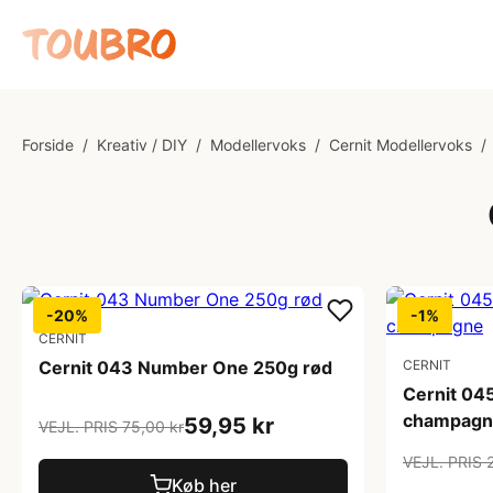
Forside
/
Kreativ / DIY
/
Modellervoks
/
Cernit Modellervoks
/
-20%
-1%
CERNIT
Cernit 043 Number One 250g rød
CERNIT
Cernit 04
champagn
59,95 kr
VEJL. PRIS 75,00 kr
VEJL. PRIS 2
Køb her