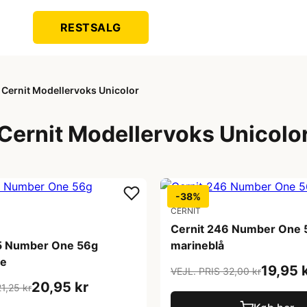
RESTSALG
Cernit Modellervoks Unicolor
Cernit Modellervoks Unicolo
-38%
CERNIT
Cernit 246 Number One 
5 Number One 56g
marineblå
e
19,95 
VEJL. PRIS 32,00 kr
20,95 kr
1,25 kr