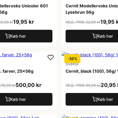
dellervoks Unicolor 601
Cernit Modellervoks Unic
 56g
Lysebrun 56g
19,95 kr
19,95 
32,00 kr
VEJL. PRIS 32,00 kr
Køb her
Køb her
-32%
DIVERSE
s. farver, 25x56g
Cernit, black (100), 56g/ 
500,00 kr
20,95 
578,00 kr
VEJL. PRIS 30,95 kr
Køb her
Køb her