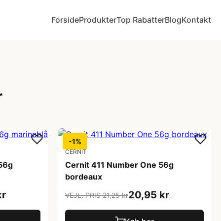
Forside
Produkter
Top Rabatter
Blog
Kontakt
r
-1%
CERNIT
56g
Cernit 411 Number One 56g
bordeaux
kr
20,95 kr
VEJL. PRIS 21,25 kr