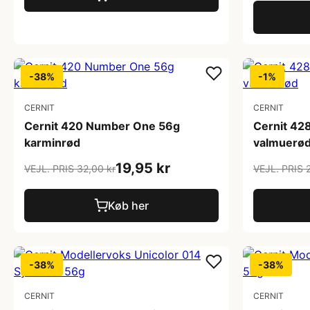
-38%
-1%
CERNIT
CERNIT
Cernit 420 Number One 56g
Cernit 42
karminrød
valmuerø
19,95 kr
VEJL. PRIS 32,00 kr
VEJL. PRIS 2
Køb her
-38%
-38%
CERNIT
CERNIT