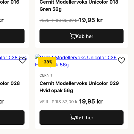
olor 016
Cernit Modellervoks Unicolor 018
Grøn 56g
kr
19,95 kr
VEJL. PRIS 32,00 kr
Køb her
-38%
CERNIT
color 028
Cernit Modellervoks Unicolor 029
Hvid opak 56g
kr
19,95 kr
VEJL. PRIS 32,00 kr
Køb her