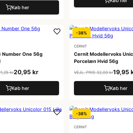
Køb her
Køb her
-38%
CERNIT
8 Number One 56g
Cernit Modellervoks Unic
d
Porcelæn Hvid 56g
20,95 kr
19,95 
1,25 kr
VEJL. PRIS 32,00 kr
Køb her
Køb her
-38%
CERNIT