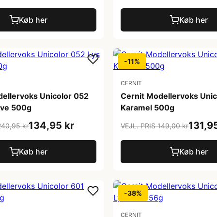
Køb her
Køb her
-11%
CERNIT
dellervoks Unicolor 052
Cernit Modellervoks Uni
rve 500g
Karamel 500g
134,95 kr
131,9
240,95 kr
VEJL. PRIS 149,00 kr
Køb her
Køb her
-38%
CERNIT