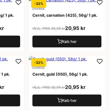
-32%
DIVERSE
g/ 1 pk.
Cernit, carnation (425), 56g/ 1 pk.
kr
20,95 kr
VEJL. PRIS 30,95 kr
Køb her
-32%
DIVERSE
 1 pk.
Cernit, guld (050), 56g/ 1 pk.
kr
20,95 kr
VEJL. PRIS 30,95 kr
Køb her