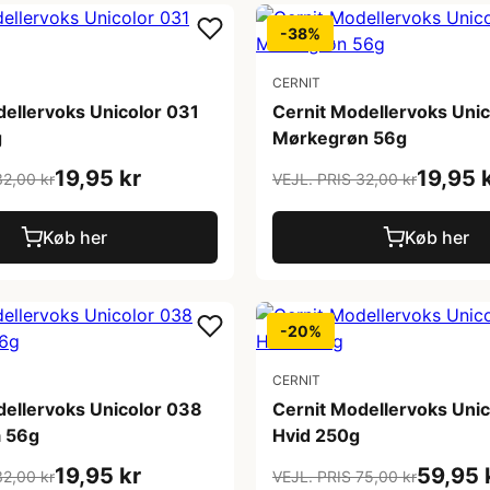
-38%
CERNIT
dellervoks Unicolor 031
Cernit Modellervoks Uni
g
Mørkegrøn 56g
19,95 kr
19,95 
32,00 kr
VEJL. PRIS 32,00 kr
Køb her
Køb her
-20%
CERNIT
dellervoks Unicolor 038
Cernit Modellervoks Uni
 56g
Hvid 250g
19,95 kr
59,95 
32,00 kr
VEJL. PRIS 75,00 kr