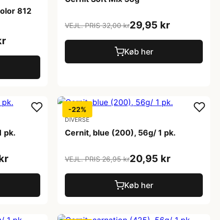
olor 812
29,95 kr
VEJL. PRIS 32,00 kr
kr
Køb her
-22%
DIVERSE
1 pk.
Cernit, blue (200), 56g/ 1 pk.
kr
20,95 kr
VEJL. PRIS 26,95 kr
Køb her