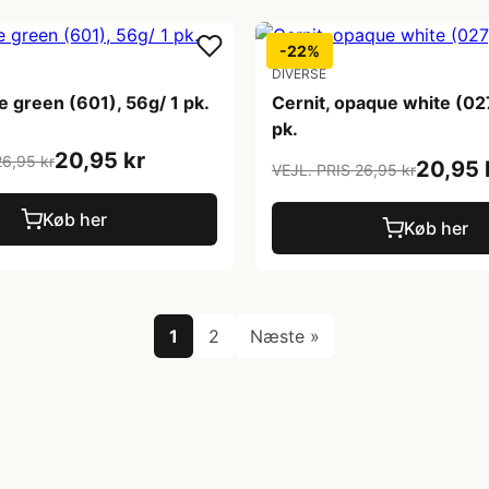
-22%
DIVERSE
me green (601), 56g/ 1 pk.
Cernit, opaque white (027
pk.
20,95 kr
26,95 kr
20,95 
VEJL. PRIS 26,95 kr
Køb her
Køb her
1
2
Næste »