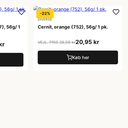
-22%
DIVERSE
), 56g/ 1
Cernit, orange (752), 56g/ 1 pk.
20,95 kr
VEJL. PRIS 26,95 kr
kr
Køb her