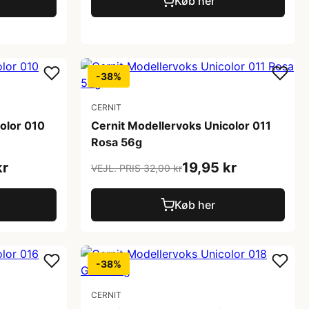
Køb her
-38%
CERNIT
olor 010
Cernit Modellervoks Unicolor 011
Rosa 56g
kr
19,95 kr
VEJL. PRIS 32,00 kr
Køb her
-38%
CERNIT