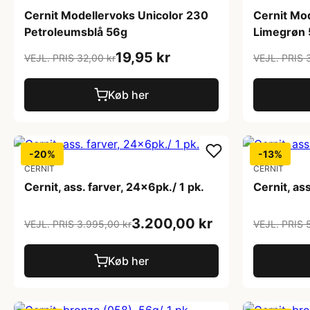
Cernit Modellervoks Unicolor 230
Cernit Mo
Petroleumsblå 56g
Limegrøn
19,95 kr
VEJL. PRIS 32,00 kr
VEJL. PRIS 
Køb her
-20%
-13%
CERNIT
CERNIT
Cernit, ass. farver, 24x6pk./ 1 pk.
Cernit, as
3.200,00 kr
VEJL. PRIS 3.995,00 kr
VEJL. PRIS 
Køb her