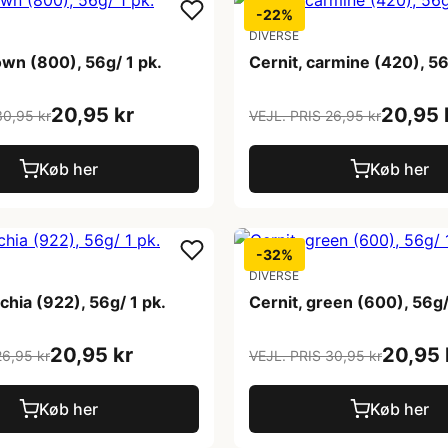
-22%
DIVERSE
own (800), 56g/ 1 pk.
Cernit, carmine (420), 56
20,95 kr
20,95 
30,95 kr
VEJL. PRIS 26,95 kr
Køb her
Køb her
-32%
DIVERSE
schia (922), 56g/ 1 pk.
Cernit, green (600), 56g/
20,95 kr
20,95 
26,95 kr
VEJL. PRIS 30,95 kr
Køb her
Køb her