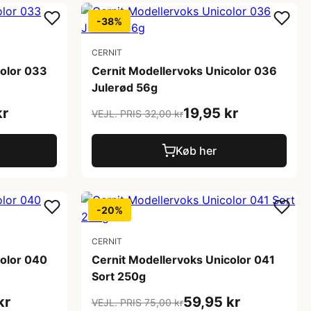
-38%
CERNIT
color 033
Cernit Modellervoks Unicolor 036
Julerød 56g
kr
19,95 kr
VEJL. PRIS 32,00 kr
Køb her
-20%
CERNIT
color 040
Cernit Modellervoks Unicolor 041
Sort 250g
kr
59,95 kr
VEJL. PRIS 75,00 kr