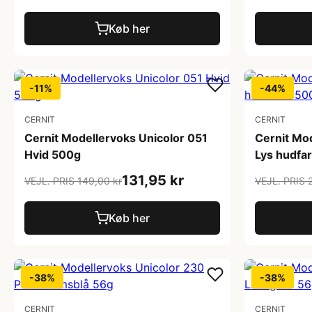
Køb her
-11%
-44%
CERNIT
CERNIT
Cernit Modellervoks Unicolor 051
Cernit Mo
Hvid 500g
Lys hudfa
131,95 kr
VEJL. PRIS 149,00 kr
VEJL. PRIS 
Køb her
-38%
-38%
CERNIT
CERNIT