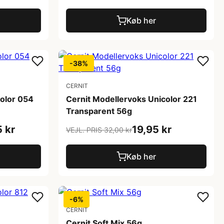
Køb her
-38%
CERNIT
color 054
Cernit Modellervoks Unicolor 221
Transparent 56g
5 kr
19,95 kr
VEJL. PRIS 32,00 kr
Køb her
-6%
CERNIT
Cernit Soft Mix 56g