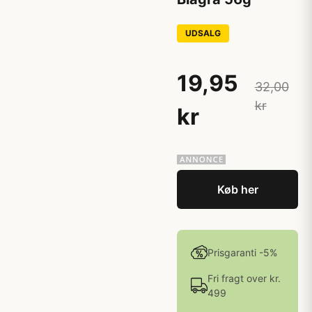
UDSALG
19,95
32,00
kr
kr
Køb her
Prisgaranti -5%
Fri fragt over kr.
499