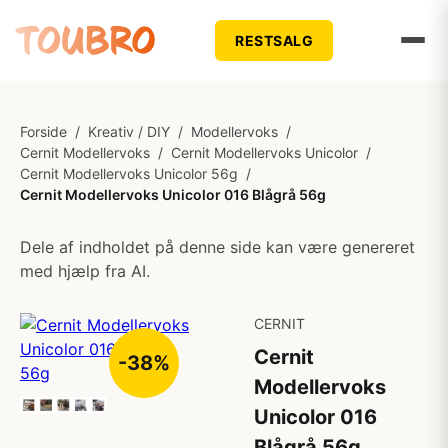
RESTSALG
Forside
/
Kreativ / DIY
/
Modellervoks
/
Cernit Modellervoks
/
Cernit Modellervoks Unicolor
/
Cernit Modellervoks Unicolor 56g
/
Cernit Modellervoks Unicolor 016 Blågrå 56g
Dele af indholdet på denne side kan være genereret
med hjælp fra AI.
CERNIT
Cernit
-38%
Modellervoks
Unicolor 016
Blågrå 56g