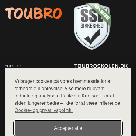
Forside
TOUBROSKOLEN.DK
Produkter
Tlf. 78768672
Top Rabatter
Vi bruger cookies på vores hjemmeside for at
Mail:
hej@want.dk
Blog
forbedre din oplevelse, vise mere relevant
Kontakt
indhold og analysere trafikken. Kort sagt: for at
Cookie- og privatlivspolitik
siden fungerer bedre – ikke for at være irriterende.
Cookie- og privatlivspolitik.
Denne side er en del af want.dk, der udgiver en række
Accepter alle
hjemmesider med præsentation af forskellige produkter fra