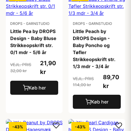
DROPS - GARNSTUDIO
DROPS - GARNSTUDIO
Little Pea by DROPS
Little Peach by
Design - Baby Bluse
DROPS Design -
Strikkeopskrift str.
Baby Poncho og
0/1 mdr - 5/6 år
Tøfler
Strikkeopskrift str.
21,90
VEJL. PRIS
1/3 mdr - 3/4 år
32,00 kr
kr
89,70
VEJL. PRIS
114,00 kr
kr
Køb her
Køb her
-43%
-43%