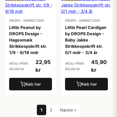
DROPS - GARNSTUDIO
DROPS - GARNSTUDIO
Little Peanut by
Little Pearl Cardigan
DROPS Design -
by DROPS Design -
Hagesmæk
Baby Jakke
Strikkeopskrift str.
Strikkeopskrift str.
1/9 - 9/18 mdr
0/1 mdr - 3/4 år
22,95
45,90
VEJL. PRIS
VEJL. PRIS
40,00 kr
80,00 kr
kr
kr
Køb her
Køb her
1
2
Næste »