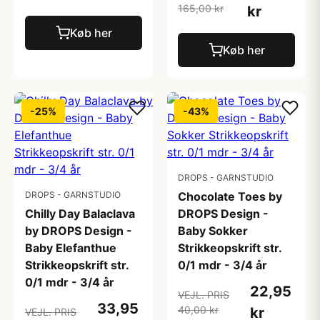
165,00 kr
kr
Køb her
Køb her
-25%
-43%
DROPS - GARNSTUDIO
DROPS - GARNSTUDIO
Chocolate Toes by
Chilly Day Balaclava
DROPS Design -
by DROPS Design -
Baby Sokker
Baby Elefanthue
Strikkeopskrift str.
Strikkeopskrift str.
0/1 mdr - 3/4 år
0/1 mdr - 3/4 år
22,95
VEJL. PRIS
33,95
40,00 kr
kr
VEJL. PRIS