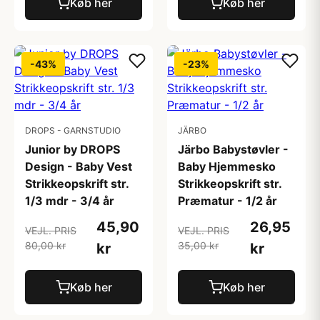
Køb her
Køb her
-43%
-23%
DROPS - GARNSTUDIO
JÄRBO
Junior by DROPS
Järbo Babystøvler -
Design - Baby Vest
Baby Hjemmesko
Strikkeopskrift str.
Strikkeopskrift str.
1/3 mdr - 3/4 år
Præmatur - 1/2 år
45,90
26,95
VEJL. PRIS
VEJL. PRIS
80,00 kr
35,00 kr
kr
kr
Køb her
Køb her