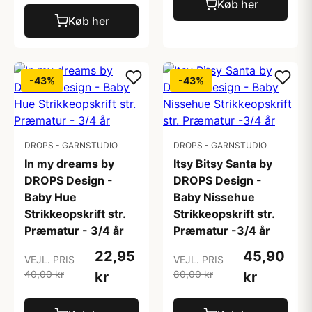
Køb her
Køb her
-43%
-43%
DROPS - GARNSTUDIO
DROPS - GARNSTUDIO
In my dreams by
Itsy Bitsy Santa by
DROPS Design -
DROPS Design -
Baby Hue
Baby Nissehue
Strikkeopskrift str.
Strikkeopskrift str.
Præmatur - 3/4 år
Præmatur -3/4 år
22,95
45,90
VEJL. PRIS
VEJL. PRIS
40,00 kr
80,00 kr
kr
kr