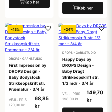
Køb her
Køb her
-43%
-24%
DROPS - GARNSTUDIO
DROPS - GARNSTUDIO
Happy Days by
First Impression by
DROPS Design -
DROPS Design -
Baby Dragt
Baby Bodystock
Strikkeopskrift str.
Strikkeopskrift str.
1/3 mdr - 3/4 år
Præmatur - 3/4 år
149,70
VEJL. PRIS
68,85
198,00 kr
kr
VEJL. PRIS
120,00 kr
kr