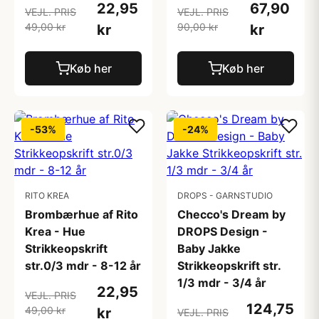
22,95
67,90
VEJL. PRIS
VEJL. PRIS
49,00 kr
90,00 kr
kr
kr
Køb her
Køb her
-53%
-24%
RITO KREA
DROPS - GARNSTUDIO
Brombærhue af Rito
Checco's Dream by
Krea - Hue
DROPS Design -
Strikkeopskrift
Baby Jakke
str.0/3 mdr - 8-12 år
Strikkeopskrift str.
1/3 mdr - 3/4 år
22,95
VEJL. PRIS
124,75
49,00 kr
kr
VEJL. PRIS