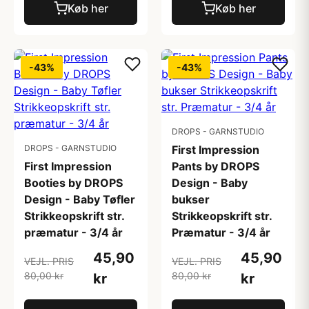
Køb her
Køb her
-43%
-43%
DROPS - GARNSTUDIO
DROPS - GARNSTUDIO
First Impression
First Impression
Pants by DROPS
Booties by DROPS
Design - Baby
Design - Baby Tøfler
bukser
Strikkeopskrift str.
Strikkeopskrift str.
præmatur - 3/4 år
Præmatur - 3/4 år
45,90
45,90
VEJL. PRIS
VEJL. PRIS
80,00 kr
80,00 kr
kr
kr