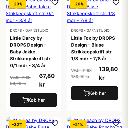
-29%
-26%
DROPS - GARNSTUDIO
DROPS - GARNSTUDIO
Little Darcy by
Little Fox by DROPS
DROPS Design -
Design - Bluse
Baby Jakke
Strikkeopskrift str.
Strikkeopskrift str.
1/3 mdr - 7/8 år
0/1 mdr - 3/4 år
139,80
VEJL. PRIS
67,80
188,00 kr
kr
VEJL. PRIS
96,00 kr
kr
Køb her
Køb her
-32%
-21%