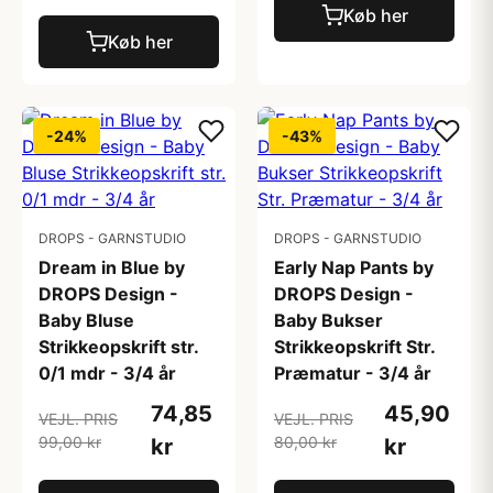
Køb her
Køb her
-24%
-43%
DROPS - GARNSTUDIO
DROPS - GARNSTUDIO
Dream in Blue by
Early Nap Pants by
DROPS Design -
DROPS Design -
Baby Bluse
Baby Bukser
Strikkeopskrift str.
Strikkeopskrift Str.
0/1 mdr - 3/4 år
Præmatur - 3/4 år
74,85
45,90
VEJL. PRIS
VEJL. PRIS
99,00 kr
80,00 kr
kr
kr