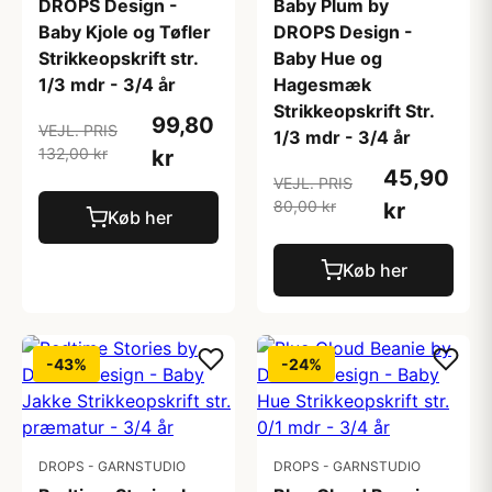
DROPS Design -
Baby Plum by
Baby Kjole og Tøfler
DROPS Design -
Strikkeopskrift str.
Baby Hue og
1/3 mdr - 3/4 år
Hagesmæk
Strikkeopskrift Str.
99,80
VEJL. PRIS
1/3 mdr - 3/4 år
132,00 kr
kr
45,90
VEJL. PRIS
80,00 kr
kr
Køb her
Køb her
-43%
-24%
DROPS - GARNSTUDIO
DROPS - GARNSTUDIO