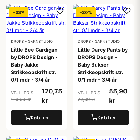
-33%
-20%
DROPS - GARNSTUDIO
DROPS - GARNSTUDIO
Little Bee Cardigan
Little Darcy Pants by
by DROPS Design -
DROPS Design -
Baby Jakke
Baby Bukser
Strikkeopskrift str.
Strikkeopskrift str.
0/1 mdr - 3/4 år
0/1 mdr - 3/4 år
120,75
55,90
VEJL. PRIS
VEJL. PRIS
179,00 kr
70,00 kr
kr
kr
Køb her
Køb her