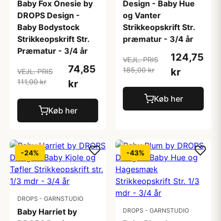
Baby Fox Onesie by
Design - Baby Hue
DROPS Design -
og Vanter
Baby Bodystock
Strikkeopskrift Str.
Strikkeopskrift Str.
præmatur - 3/4 år
Præmatur - 3/4 år
124,75
VEJL. PRIS
74,85
185,00 kr
kr
VEJL. PRIS
111,00 kr
kr
Køb her
Køb her
-24%
-43%
DROPS - GARNSTUDIO
Baby Harriet by
DROPS - GARNSTUDIO