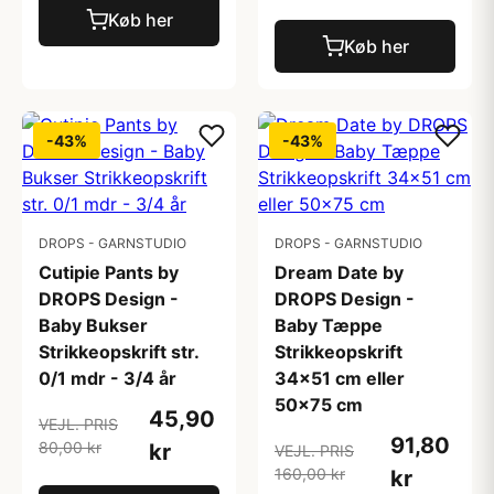
Køb her
Køb her
-43%
-43%
DROPS - GARNSTUDIO
DROPS - GARNSTUDIO
Cutipie Pants by
Dream Date by
DROPS Design -
DROPS Design -
Baby Bukser
Baby Tæppe
Strikkeopskrift str.
Strikkeopskrift
0/1 mdr - 3/4 år
34x51 cm eller
50x75 cm
45,90
VEJL. PRIS
91,80
80,00 kr
kr
VEJL. PRIS
160,00 kr
kr