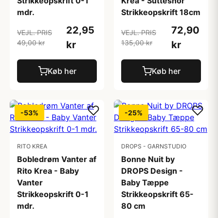
Strikkeopskrift 0-1
Krea - Suttesnor
mdr.
Strikkeopskrift 18cm
22,95
72,90
VEJL. PRIS
VEJL. PRIS
49,00 kr
135,00 kr
kr
kr
Køb her
Køb her
-53%
-25%
RITO KREA
DROPS - GARNSTUDIO
Bobledrøm Vanter af
Bonne Nuit by
Rito Krea - Baby
DROPS Design -
Vanter
Baby Tæppe
Strikkeopskrift 0-1
Strikkeopskrift 65-
mdr.
80 cm