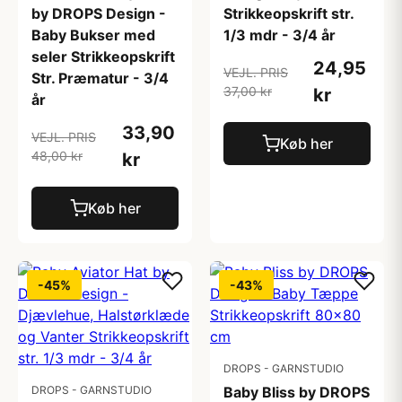
by DROPS Design -
Strikkeopskrift str.
Baby Bukser med
1/3 mdr - 3/4 år
seler Strikkeopskrift
24,95
VEJL. PRIS
Str. Præmatur - 3/4
37,00 kr
kr
år
33,90
VEJL. PRIS
Køb her
48,00 kr
kr
Køb her
-45%
-43%
DROPS - GARNSTUDIO
DROPS - GARNSTUDIO
Baby Bliss by DROPS