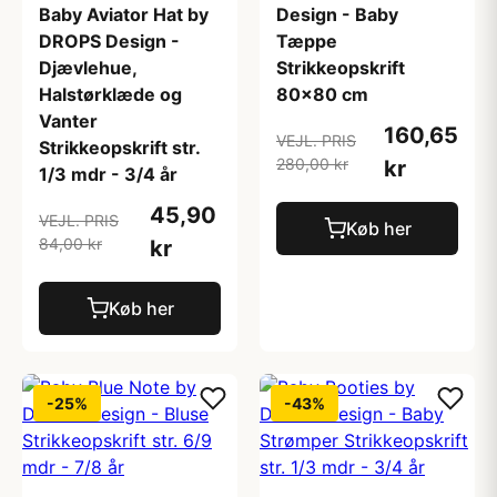
Baby Aviator Hat by
Design - Baby
DROPS Design -
Tæppe
Djævlehue,
Strikkeopskrift
Halstørklæde og
80x80 cm
Vanter
160,65
VEJL. PRIS
Strikkeopskrift str.
280,00 kr
kr
1/3 mdr - 3/4 år
45,90
VEJL. PRIS
Køb her
84,00 kr
kr
Køb her
-25%
-43%