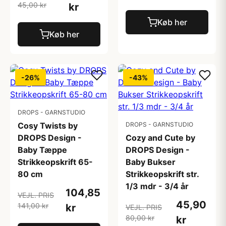
45,00 kr
kr
Køb her
Køb her
-26%
-43%
DROPS - GARNSTUDIO
Cosy Twists by
DROPS - GARNSTUDIO
DROPS Design -
Cozy and Cute by
Baby Tæppe
DROPS Design -
Strikkeopskrift 65-
Baby Bukser
80 cm
Strikkeopskrift str.
1/3 mdr - 3/4 år
104,85
VEJL. PRIS
45,90
141,00 kr
kr
VEJL. PRIS
80,00 kr
kr