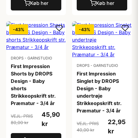
Køb her
Køb her
-43%
-43%
DROPS - GARNSTUDIO
First Impression
DROPS - GARNSTUDIO
Shorts by DROPS
First Impression
Design - Baby
Singlet by DROPS
shorts
Design - Baby
Strikkeopskrift str.
undertrøje
Præmatur - 3/4 år
Strikkeopskrift str.
Præmatur - 3/4 år
45,90
VEJL. PRIS
22,95
80,00 kr
kr
VEJL. PRIS
40,00 kr
kr