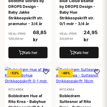
Bedtime Stories by
Blue Cloud Beanie
DROPS Design -
by DROPS Design -
Baby Jakke
Baby Hue
Strikkeopskrift str.
Strikkeopskrift str.
præmatur - 3/4 år
0/1 mdr - 3/4 år
68,85
24,95
VEJL. PRIS
VEJL. PRIS
120,00 kr
33,00 kr
kr
kr
Køb her
Køb her
-53%
-46%
RITO KREA
RITO KREA
Bobledrøm Hue af
Bobledrøm
Rito Krea - Babyhue
Suttesnor af Rito