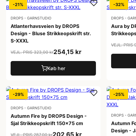
-21%
-32%
DROPS - GARNSTUDIO
DROPS - GAR
Atlanterhavsveien by DROPS
Aura by D
Design - Bluse Strikkeopskrift str.
Strikkeops
S-XXXL
VEJL. PRIS 
254,15 kr
VEJL. PRIS 323,00 kr
Køb her
-29%
-25%
DROPS - GARNSTUDIO
Autumn Fire by DROPS Design -
DROPS - GAR
Sjal Strikkeopskrift 150x75 cm
Autumn Fo
Design - J
202,65 kr
VEJL. PRIS 287,00 kr