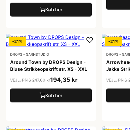
Køb her
-21%
-21%
DROPS - GARNSTUDIO
DROPS - GAR
Around Town by DROPS Design -
Arrowhead
Bluse Strikkeopskrift str. XS - XXL
Jakke Stri
194,35 kr
VEJL. PRIS 247,00 kr
VEJL. PRIS 
Køb her