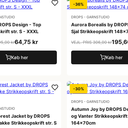
-36%
NSTUDIO
DROPS - GARNSTUDIO
ROPS Design - Top
Aurora Borealis by DROP
krift str. S - XXXL
Sjal Strikkeopskrift 148
64,75 kr
195,6
95,00 kr
VEJL. PRIS 306,00 kr
Køb her
Køb her
-30%
DROPS - GARNSTUDIO
NSTUDIO
Autumn Joy by DROPS Des
rest Jacket by DROPS
og Vanter Strikkeopskrift
akke Strikkeopskrift str. S
164x70cm