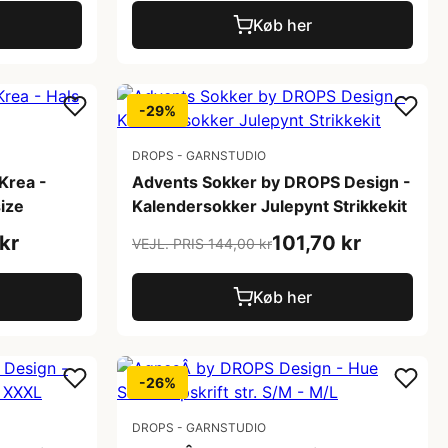
Køb her
-29%
DROPS - GARNSTUDIO
Krea -
Advents Sokker by DROPS Design -
size
Kalendersokker Julepynt Strikkekit
kr
101,70 kr
VEJL. PRIS 144,00 kr
Køb her
-26%
DROPS - GARNSTUDIO