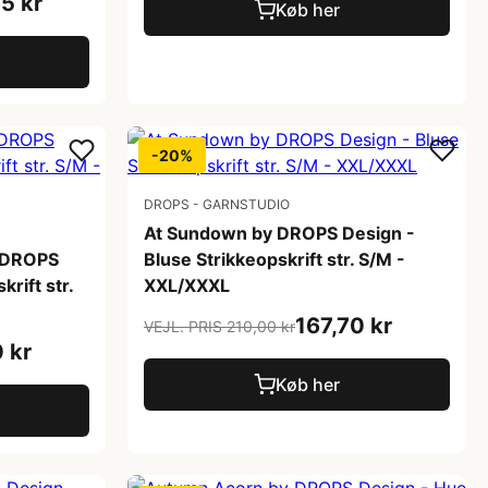
5 kr
Køb her
-20%
DROPS - GARNSTUDIO
At Sundown by DROPS Design -
 DROPS
Bluse Strikkeopskrift str. S/M -
rift str.
XXL/XXXL
167,70 kr
VEJL. PRIS 210,00 kr
 kr
Køb her