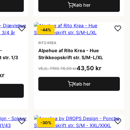
Køb her
-44%
RITO KREA
-
Alpehue af Rito Krea - Hue
 str. 1/3
Strikkeopskrift str. S/M-L/XL
43,50 kr
VEJL. PRIS 78,00 kr
kr
Køb her
-30%