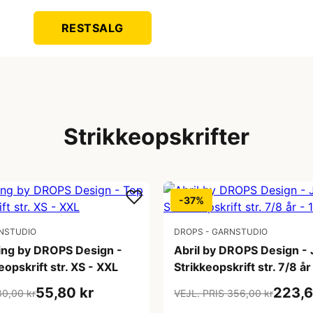
RESTSALG
Strikkeopskrifter
-37%
NSTUDIO
DROPS - GARNSTUDIO
ing by DROPS Design -
Abril by DROPS Design -
eopskrift str. XS - XXL
Strikkeopskrift str. 7/8 år
55,80 kr
223,6
80,00 kr
VEJL. PRIS 356,00 kr