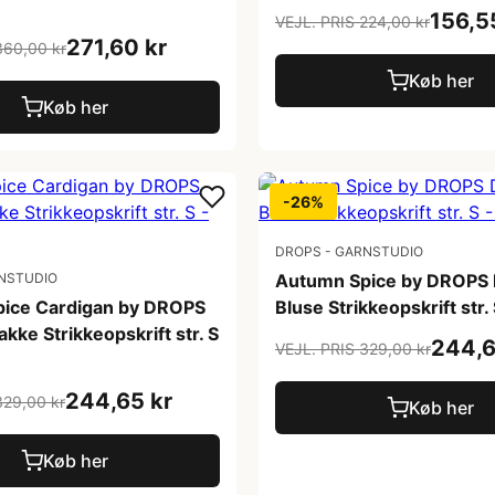
156,5
VEJL. PRIS 224,00 kr
271,60 kr
360,00 kr
Køb her
Køb her
-26%
DROPS - GARNSTUDIO
NSTUDIO
Autumn Spice by DROPS 
ice Cardigan by DROPS
Bluse Strikkeopskrift str.
akke Strikkeopskrift str. S
244,6
VEJL. PRIS 329,00 kr
244,65 kr
329,00 kr
Køb her
Køb her