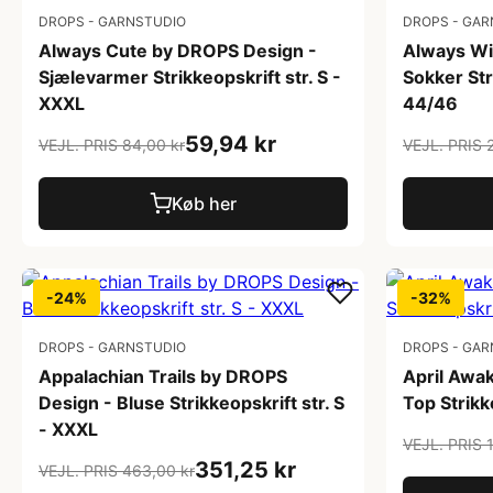
DROPS - GARNSTUDIO
DROPS - GAR
Always Cute by DROPS Design -
Always Wi
Sjælevarmer Strikkeopskrift str. S -
Sokker Str
XXXL
44/46
59,94 kr
VEJL. PRIS 84,00 kr
VEJL. PRIS 
Køb her
-24%
-32%
DROPS - GARNSTUDIO
DROPS - GAR
Appalachian Trails by DROPS
April Awa
Design - Bluse Strikkeopskrift str. S
Top Strikk
- XXXL
VEJL. PRIS 
351,25 kr
VEJL. PRIS 463,00 kr