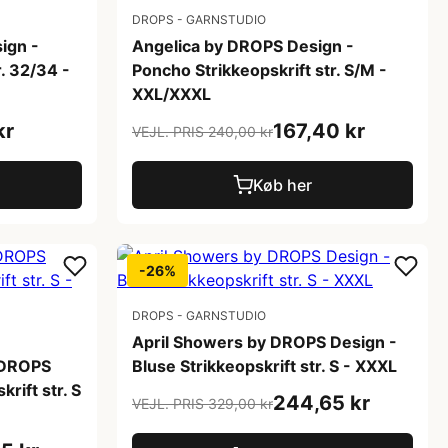
DROPS - GARNSTUDIO
ign -
Angelica by DROPS Design -
r. 32/34 -
Poncho Strikkeopskrift str. S/M -
XXL/XXXL
kr
167,40 kr
VEJL. PRIS 240,00 kr
Køb her
-26%
DROPS - GARNSTUDIO
April Showers by DROPS Design -
 DROPS
Bluse Strikkeopskrift str. S - XXXL
rift str. S
244,65 kr
VEJL. PRIS 329,00 kr