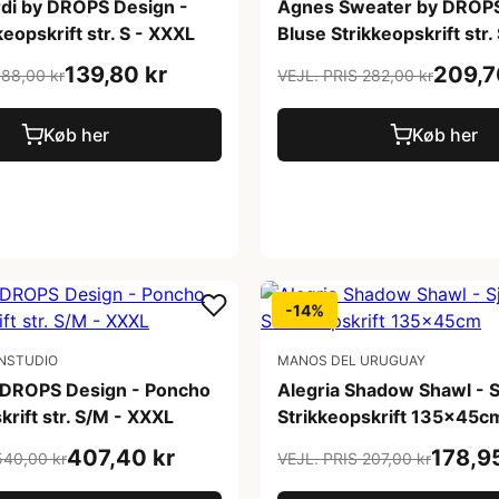
di by DROPS Design -
Agnes Sweater by DROPS
keopskrift str. S - XXXL
Bluse Strikkeopskrift str.
139,80 kr
209,7
188,00 kr
VEJL. PRIS 282,00 kr
Køb her
Køb her
-14%
NSTUDIO
MANOS DEL URUGUAY
 DROPS Design - Poncho
Alegria Shadow Shawl - S
krift str. S/M - XXXL
Strikkeopskrift 135x45c
407,40 kr
178,9
540,00 kr
VEJL. PRIS 207,00 kr