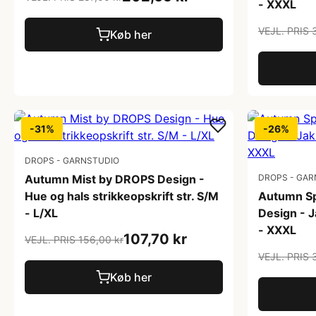
- XXXL
VEJL. PRIS 
Køb her
-31%
-26%
DROPS - GARNSTUDIO
Autumn Mist by DROPS Design -
DROPS - GAR
Hue og hals strikkeopskrift str. S/M
Autumn Sp
- L/XL
Design - J
- XXXL
107,70 kr
VEJL. PRIS 156,00 kr
VEJL. PRIS 
Køb her