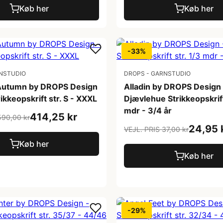
Køb her
Køb her
-33%
NSTUDIO
DROPS - GARNSTUDIO
 Autumn by DROPS Design
Alladin by DROPS Design 
rikkeopskrift str. S - XXXL
Djævlehue Strikkeopskrift
mdr - 3/4 år
414,25 kr
590,00 kr
24,95 
VEJL. PRIS 37,00 kr
Køb her
Køb her
-29%