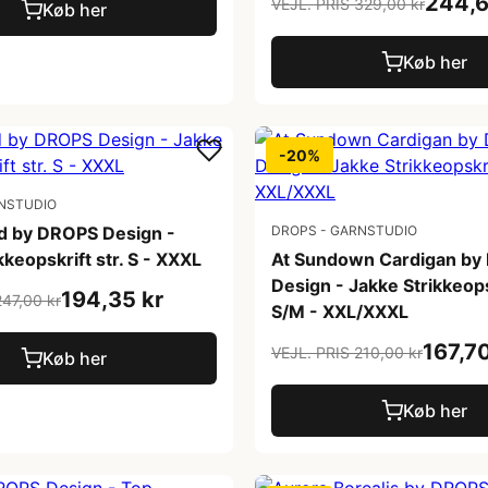
244,6
VEJL. PRIS 329,00 kr
Køb her
Køb her
-20%
NSTUDIO
 by DROPS Design -
DROPS - GARNSTUDIO
kkeopskrift str. S - XXXL
At Sundown Cardigan by
Design - Jakke Strikkeopsk
194,35 kr
247,00 kr
S/M - XXL/XXXL
167,70
VEJL. PRIS 210,00 kr
Køb her
Køb her