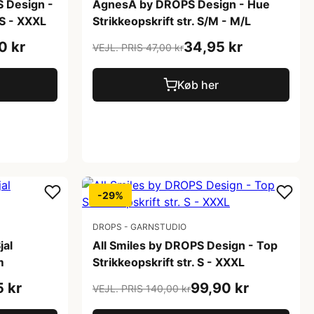
 Design -
AgnesÂ by DROPS Design - Hue
 S - XXXL
Strikkeopskrift str. S/M - M/L
0 kr
34,95 kr
VEJL. PRIS 47,00 kr
Køb her
-29%
DROPS - GARNSTUDIO
jal
All Smiles by DROPS Design - Top
m
Strikkeopskrift str. S - XXXL
5 kr
99,90 kr
VEJL. PRIS 140,00 kr