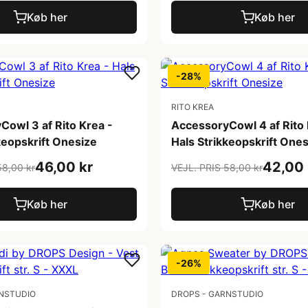
Køb her
Køb her
-28%
RITO KREA
owl 3 af Rito Krea -
AccessoryCowl 4 af Rito 
keopskrift Onesize
Hals Strikkeopskrift One
46,00 kr
42,00 
58,00 kr
VEJL. PRIS 58,00 kr
Køb her
Køb her
-26%
NSTUDIO
DROPS - GARNSTUDIO