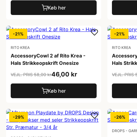
Køb her
-21%
-21%
RITO KREA
RITO KREA
AccessoryCowl 2 af Rito Krea -
AccessoryC
Hals Strikkeopskrift Onesize
Hals Strik
46,00 kr
VEJL. PRIS 58,00 kr
VEJL. PRIS 
Køb her
-29%
-26%
DROPS - GAR