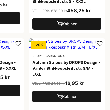
Strikkeopskrift str. S - XXXL
5 kr
458,25 kr
VEJL. PRIS 678,00 kr
Køb her
-29%
DROPS - GARNSTUDIO
Design -
Autumn Stripes by DROPS Design -
 S - XXXL
Vanter Strikkeopskrift str. S/M -
L/XL
5 kr
16,95 kr
VEJL. PRIS 24,00 kr
Køb her