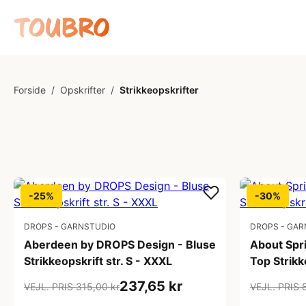
Forside
/
Opskrifter
/
Strikkeopskrifter
-25%
-30%
DROPS - GARNSTUDIO
DROPS - GAR
Aberdeen by DROPS Design - Bluse
About Spr
Strikkeopskrift str. S - XXXL
Top Strikk
237,65 kr
VEJL. PRIS 315,00 kr
VEJL. PRIS 