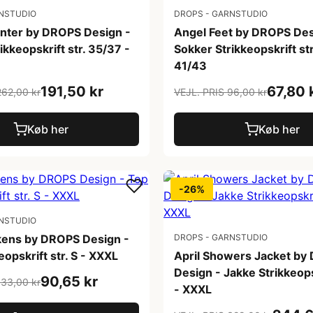
NSTUDIO
DROPS - GARNSTUDIO
nter by DROPS Design -
Angel Feet by DROPS Des
ikkeopskrift str. 35/37 -
Sokker Strikkeopskrift st
41/43
191,50 kr
67,80 
262,00 kr
VEJL. PRIS 96,00 kr
Køb her
Køb her
-26%
NSTUDIO
kens by DROPS Design -
DROPS - GARNSTUDIO
eopskrift str. S - XXXL
April Showers Jacket by
Design - Jakke Strikkeopsk
90,65 kr
133,00 kr
- XXXL