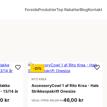
Forside
Produkter
Top Rabatter
Blog
Kontakt
-21%
RITO KREA
 Jakke
AccessoryCowl 1 af Rito Krea - Hals
 - 13/14 år
Strikkeopskrift Onesize
0 kr
46,00 kr
VEJL. PRIS 58,00 kr