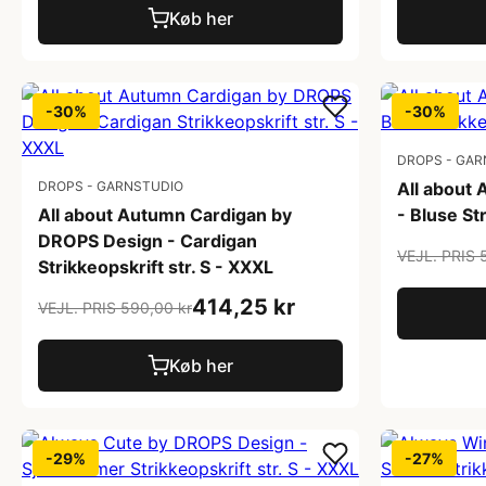
Køb her
-30%
-30%
DROPS - GAR
DROPS - GARNSTUDIO
All about
All about Autumn Cardigan by
- Bluse St
DROPS Design - Cardigan
VEJL. PRIS 
Strikkeopskrift str. S - XXXL
414,25 kr
VEJL. PRIS 590,00 kr
Køb her
-29%
-27%