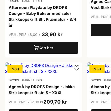
DROPS - GARNSTUDIO
Agnes Car
Afternoon Playdate by DROPS
Vest Strik
Design - Baby Bukser med seler
VEJL. PRIS 
Strikkeopskrift Str. Præmatur - 3/4
år
33,90 kr
VEJL. PRIS 48,00 kr
Køb her
-26%
-25%
DROPS - GARNSTUDIO
DROPS - GAR
AgnesÂ by DROPS Design - Jakke
Alanna by
Strikkeopskrift str. S - XXXL
Strikkeops
209,70 kr
VEJL. PRIS 282,00 kr
VEJL. PRIS 