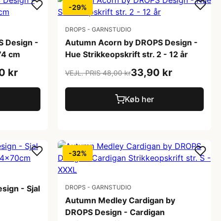
-29%
DROPS - GARNSTUDIO
S Design -
Autumn Acorn by DROPS Design -
x74 cm
Hue Strikkeopskrift str. 2 - 12 år
0 kr
33,90 kr
VEJL. PRIS 48,00 kr
Køb her
-32%
ign - Sjal
DROPS - GARNSTUDIO
Autumn Medley Cardigan by
DROPS Design - Cardigan