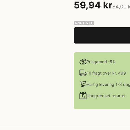
59,94 kr
84,00 
Prisgaranti -5%
Fri fragt over kr. 499
Hurtig levering 1-3 da
Ubegrænset returret