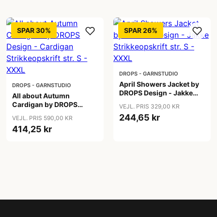
SPAR 30%
SPAR 26%
DROPS - GARNSTUDIO
April Showers Jacket by
DROPS - GARNSTUDIO
DROPS Design - Jakke
All about Autumn
Strikkeopskrift str. S -
Cardigan by DROPS
VEJL. PRIS 329,00 KR
XXXL
Design - Cardigan
244,65 kr
VEJL. PRIS 590,00 KR
Strikkeopskrift str. S -
414,25 kr
XXXL