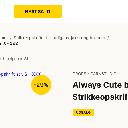
RESTSALG
damer
/
Strikkeopskrifter til cardigans, jakker og boleroer
/
r. S - XXXL
 hjælp fra AI.
DROPS - GARNSTUDIO
Always Cute 
-29%
Strikkeopskrif
UDSALG