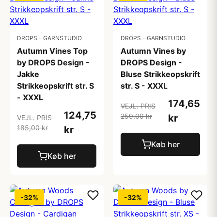
DROPS - GARNSTUDIO
DROPS - GARNSTUDIO
Autumn Vines Top
Autumn Vines by
by DROPS Design -
DROPS Design -
Jakke
Bluse Strikkeopskrift
Strikkeopskrift str. S
str. S - XXXL
- XXXL
174,65
VEJL. PRIS
124,75
259,00 kr
kr
VEJL. PRIS
185,00 kr
kr
Køb her
Køb her
-32%
-32%