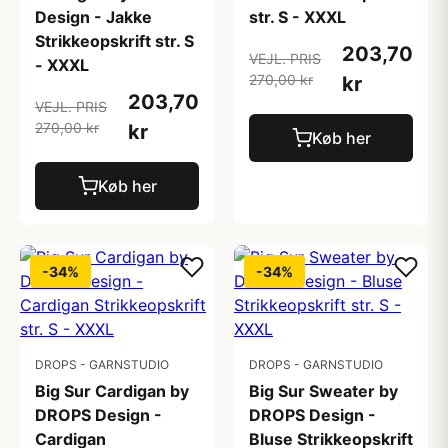
Design - Jakke
str. S - XXXL
Strikkeopskrift str. S
203,70
VEJL. PRIS
- XXXL
270,00 kr
kr
203,70
VEJL. PRIS
270,00 kr
kr
Køb her
Køb her
-34%
-34%
DROPS - GARNSTUDIO
DROPS - GARNSTUDIO
Big Sur Cardigan by
Big Sur Sweater by
DROPS Design -
DROPS Design -
Cardigan
Bluse Strikkeopskrift