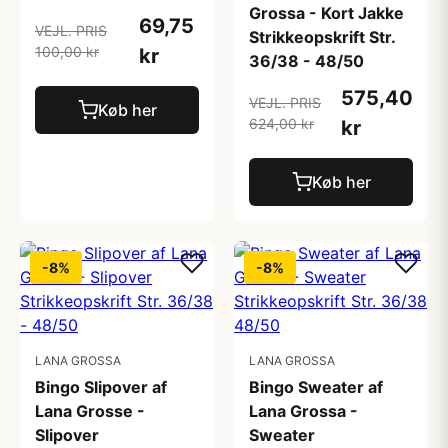
Grossa - Kort Jakke
69,75
VEJL. PRIS
Strikkeopskrift Str.
100,00 kr
kr
36/38 - 48/50
575,40
VEJL. PRIS
Køb her
624,00 kr
kr
Køb her
-8%
-8%
LANA GROSSA
LANA GROSSA
Bingo Slipover af
Bingo Sweater af
Lana Grosse -
Lana Grossa -
Slipover
Sweater