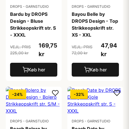
DROPS - GARNSTUDIO
DROPS - GARNSTUDIO
Bardu by DROPS
Bayou Belle by
Design - Bluse
DROPS Design - Top
Strikkeopskrift str. S
Strikkeopskrift str.
- XXXL
XS - XXL
169,75
47,94
VEJL. PRIS
VEJL. PRIS
225,00 kr
72,00 kr
kr
kr
Køb her
Køb her
-24%
-32%
DROPS - GARNSTUDIO
DROPS - GARNSTUDIO
Beach Bolero by
Beach Date by