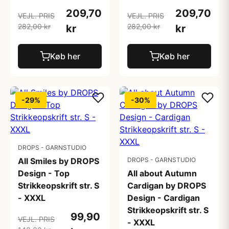
209,70
209,70
VEJL. PRIS
VEJL. PRIS
282,00 kr
282,00 kr
kr
kr
Køb her
Køb her
-29%
-30%
DROPS - GARNSTUDIO
All Smiles by DROPS
DROPS - GARNSTUDIO
Design - Top
All about Autumn
Strikkeopskrift str. S
Cardigan by DROPS
- XXXL
Design - Cardigan
Strikkeopskrift str. S
99,90
VEJL. PRIS
- XXXL