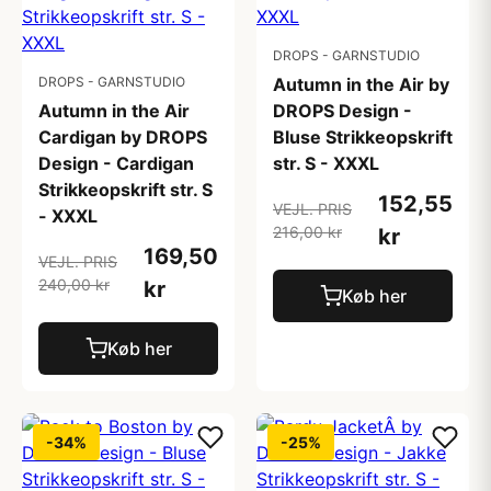
DROPS - GARNSTUDIO
DROPS - GARNSTUDIO
Autumn in the Air by
Autumn in the Air
DROPS Design -
Cardigan by DROPS
Bluse Strikkeopskrift
Design - Cardigan
str. S - XXXL
Strikkeopskrift str. S
152,55
VEJL. PRIS
- XXXL
216,00 kr
kr
169,50
VEJL. PRIS
240,00 kr
kr
Køb her
Køb her
-34%
-25%