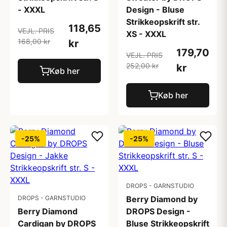
- XXXL
Design - Bluse
Strikkeopskrift str.
118,65
VEJL. PRIS
XS - XXXL
168,00 kr
kr
179,70
VEJL. PRIS
252,00 kr
kr
Køb her
Køb her
-25%
-25%
DROPS - GARNSTUDIO
DROPS - GARNSTUDIO
Berry Diamond by
Berry Diamond
DROPS Design -
Cardigan by DROPS
Bluse Strikkeopskrift