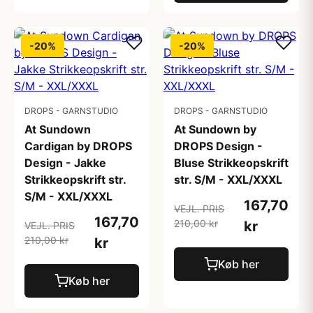
-20%
-20%
DROPS - GARNSTUDIO
DROPS - GARNSTUDIO
At Sundown
At Sundown by
Cardigan by DROPS
DROPS Design -
Design - Jakke
Bluse Strikkeopskrift
Strikkeopskrift str.
str. S/M - XXL/XXXL
S/M - XXL/XXXL
167,70
VEJL. PRIS
167,70
210,00 kr
kr
VEJL. PRIS
210,00 kr
kr
Køb her
Køb her