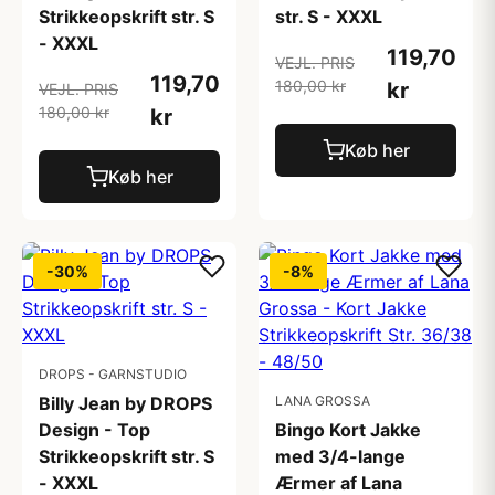
Strikkeopskrift str. S
str. S - XXXL
- XXXL
119,70
VEJL. PRIS
119,70
180,00 kr
kr
VEJL. PRIS
180,00 kr
kr
Køb her
Køb her
-30%
-8%
DROPS - GARNSTUDIO
Billy Jean by DROPS
LANA GROSSA
Design - Top
Bingo Kort Jakke
Strikkeopskrift str. S
med 3/4-lange
- XXXL
Ærmer af Lana