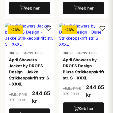
Køb her
Køb her
-26%
-26%
DROPS - GARNSTUDIO
DROPS - GARNSTUDIO
April Showers
April Showers by
Jacket by DROPS
DROPS Design -
Design - Jakke
Bluse Strikkeopskrift
Strikkeopskrift str. S
str. S - XXXL
- XXXL
244,65
VEJL. PRIS
244,65
329,00 kr
kr
VEJL. PRIS
329,00 kr
kr
Køb her