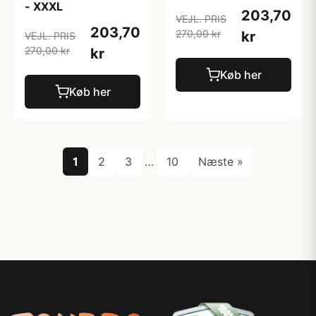
- XXXL
203,70
VEJL. PRIS
203,70
270,00 kr
kr
VEJL. PRIS
270,00 kr
kr
Køb her
Køb her
1
2
3
…
10
Næste »