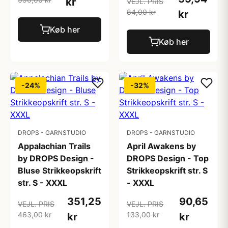
kr
VEJL. PRIS
84,00 kr
kr
Køb her
Køb her
-24%
-32%
DROPS - GARNSTUDIO
DROPS - GARNSTUDIO
Appalachian Trails
April Awakens by
by DROPS Design -
DROPS Design - Top
Bluse Strikkeopskrift
Strikkeopskrift str. S
str. S - XXXL
- XXXL
351,25
90,65
VEJL. PRIS
VEJL. PRIS
463,00 kr
133,00 kr
kr
kr