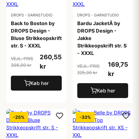
DROPS - GARNSTUDIO
DROPS - GARNSTUDIO
Back to Boston by
Bardu JacketÂ by
DROPS Design -
DROPS Design -
Bluse Strikkeopskrift
Jakke
str. S - XXXL
Strikkeopskrift str. S
- XXXL
260,55
VEJL. PRIS
169,75
396,00 kr
kr
VEJL. PRIS
225,00 kr
kr
Køb her
Køb her
-25%
-33%