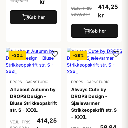
140,00 kr
kr
414,25
VEJL. PRIS
590,00 kr
kr
Køb her
Køb her
-30%
-29%
DROPS - GARNSTUDIO
DROPS - GARNSTUDIO
All about Autumn by
Always Cute by
DROPS Design -
DROPS Design -
Bluse Strikkeopskrift
Sjælevarmer
str. S - XXXL
Strikkeopskrift str. S
- XXXL
414,25
VEJL. PRIS
59,94
590,00 kr