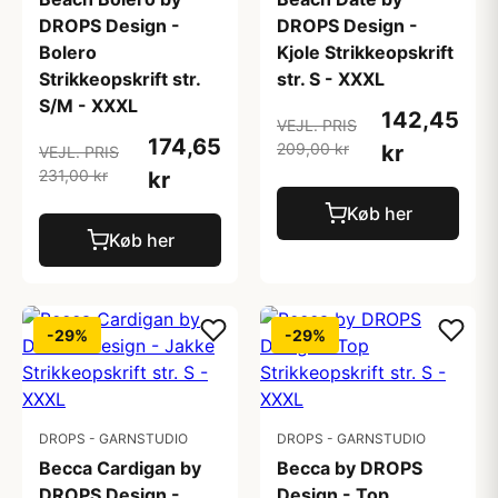
DROPS Design -
DROPS Design -
Bolero
Kjole Strikkeopskrift
Strikkeopskrift str.
str. S - XXXL
S/M - XXXL
142,45
VEJL. PRIS
174,65
209,00 kr
kr
VEJL. PRIS
231,00 kr
kr
Køb her
Køb her
-29%
-29%
DROPS - GARNSTUDIO
DROPS - GARNSTUDIO
Becca Cardigan by
Becca by DROPS
DROPS Design -
Design - Top