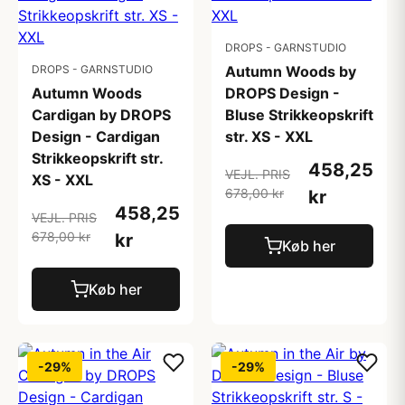
DROPS - GARNSTUDIO
DROPS - GARNSTUDIO
Autumn Woods by
Autumn Woods
DROPS Design -
Cardigan by DROPS
Bluse Strikkeopskrift
Design - Cardigan
str. XS - XXL
Strikkeopskrift str.
458,25
VEJL. PRIS
XS - XXL
678,00 kr
kr
458,25
VEJL. PRIS
678,00 kr
kr
Køb her
Køb her
-29%
-29%