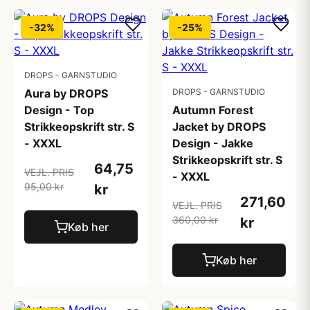
-32%
-25%
DROPS - GARNSTUDIO
Aura by DROPS
DROPS - GARNSTUDIO
Design - Top
Autumn Forest
Strikkeopskrift str. S
Jacket by DROPS
- XXXL
Design - Jakke
Strikkeopskrift str. S
64,75
VEJL. PRIS
- XXXL
95,00 kr
kr
271,60
VEJL. PRIS
360,00 kr
kr
Køb her
Køb her