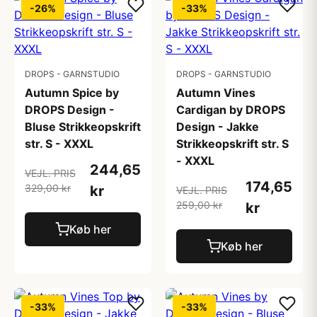
-26%
-33%
DROPS - GARNSTUDIO
DROPS - GARNSTUDIO
Autumn Spice by
Autumn Vines
DROPS Design -
Cardigan by DROPS
Bluse Strikkeopskrift
Design - Jakke
str. S - XXXL
Strikkeopskrift str. S
- XXXL
244,65
VEJL. PRIS
174,65
329,00 kr
kr
VEJL. PRIS
259,00 kr
kr
Køb her
Køb her
-33%
-33%