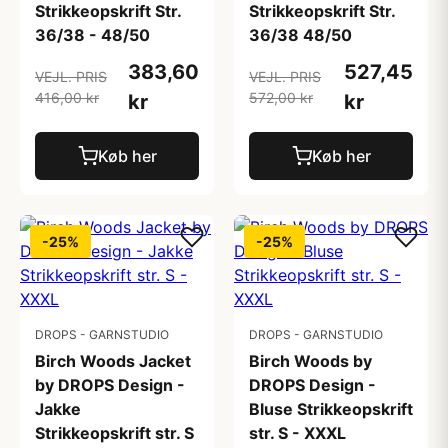
Strikkeopskrift Str.
Strikkeopskrift Str.
36/38 - 48/50
36/38 48/50
383,60
527,45
VEJL. PRIS
VEJL. PRIS
416,00 kr
572,00 kr
kr
kr
Køb her
Køb her
-25%
-25%
DROPS - GARNSTUDIO
DROPS - GARNSTUDIO
Birch Woods Jacket
Birch Woods by
by DROPS Design -
DROPS Design -
Jakke
Bluse Strikkeopskrift
Strikkeopskrift str. S
str. S - XXXL