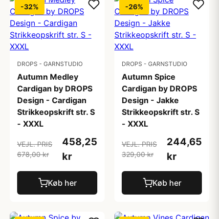
-32%
-26%
DROPS - GARNSTUDIO
DROPS - GARNSTUDIO
Autumn Medley
Autumn Spice
Cardigan by DROPS
Cardigan by DROPS
Design - Cardigan
Design - Jakke
Strikkeopskrift str. S
Strikkeopskrift str. S
- XXXL
- XXXL
458,25
244,65
VEJL. PRIS
VEJL. PRIS
678,00 kr
329,00 kr
kr
kr
Køb her
Køb her