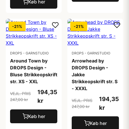
Køb her
-21%
-21%
DROPS - GARNSTUDIO
DROPS - GARNSTUDIO
Around Town by
Arrowhead by
DROPS Design -
DROPS Design -
Bluse Strikkeopskrift
Jakke
str. XS - XXL
Strikkeopskrift str. S
- XXXL
194,35
VEJL. PRIS
194,35
247,00 kr
kr
VEJL. PRIS
247,00 kr
kr
Køb her
Køb her