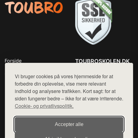
Forside
TOUBROSKOLEN.DK
Produkter
Tlf. 78768672
Top Rabatter
Vi bruger cookies på vores hjemmeside for at
Mail:
hej@want.dk
Blog
forbedre din oplevelse, vise mere relevant
Kontakt
indhold og analysere trafikken. Kort sagt: for at
Cookie- og privatlivspolitik
siden fungerer bedre – ikke for at være irriterende.
Cookie- og privatlivspolitik.
Denne side er en del af want.dk, der udgiver en række
Accepter alle
hjemmesider med præsentation af forskellige produkter fra
diverse webshops. Der sælges ikke varer fra denne side - vi