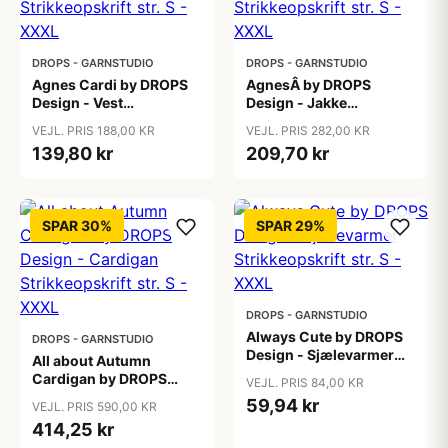
DROPS - GARNSTUDIO
DROPS - GARNSTUDIO
Agnes Cardi by DROPS
AgnesÂ by DROPS
Design - Vest
Design - Jakke
Strikkeopskrift str. S -
Strikkeopskrift str. S -
VEJL. PRIS 188,00 KR
VEJL. PRIS 282,00 KR
XXXL
XXXL
139,80 kr
209,70 kr
SPAR 30%
SPAR 29%
DROPS - GARNSTUDIO
Always Cute by DROPS
DROPS - GARNSTUDIO
Design - Sjælevarmer
All about Autumn
Strikkeopskrift str. S -
Cardigan by DROPS
VEJL. PRIS 84,00 KR
XXXL
Design - Cardigan
59,94 kr
VEJL. PRIS 590,00 KR
Strikkeopskrift str. S -
414,25 kr
XXXL