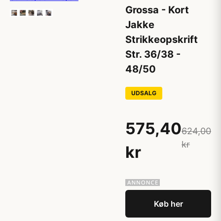
Grossa - Kort
Jakke
Strikkeopskrift
Str. 36/38 -
48/50
UDSALG
575,40
624,00
kr
kr
Køb her