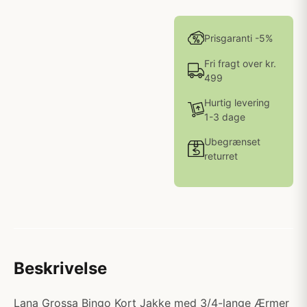
Prisgaranti -5%
Fri fragt over kr.
499
Hurtig levering
1-3 dage
Ubegrænset
returret
Beskrivelse
Lana Grossa Bingo Kort Jakke med 3/4-lange Ærmer