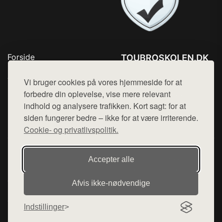
Forside
TOUBROSKOLEN.DK
Produkter
Tlf. 78768672
Top Rabatter
Vi bruger cookies på vores hjemmeside for at
Mail:
hej@want.dk
Blog
forbedre din oplevelse, vise mere relevant
Kontakt
indhold og analysere trafikken. Kort sagt: for at
Cookie- og privatlivspolitik
siden fungerer bedre – ikke for at være irriterende.
Cookie- og privatlivspolitik.
Denne side er en del af want.dk, der udgiver en række
Accepter alle
hjemmesider med præsentation af forskellige produkter fra
diverse webshops. Der sælges ikke varer fra denne side - vi
Afvis ikke‑nødvendige
henviser til de shops, som sælger varen. Vi har heller ikke
varerne på lager.
Indstillinger