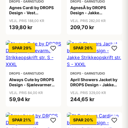
DROPS - GARNSTUDIO
DROPS - GARNSTUDIO
Agnes Cardi by DROPS
AgnesÂ by DROPS
Design - Vest
Design - Jakke
Strikkeopskrift str. S -
Strikkeopskrift str. S -
VEJL. PRIS 188,00 KR
VEJL. PRIS 282,00 KR
XXXL
XXXL
139,80 kr
209,70 kr
SPAR 29%
SPAR 26%
DROPS - GARNSTUDIO
DROPS - GARNSTUDIO
Always Cute by DROPS
April Showers Jacket by
Design - Sjælevarmer
DROPS Design - Jakke
Strikkeopskrift str. S -
Strikkeopskrift str. S -
VEJL. PRIS 84,00 KR
VEJL. PRIS 329,00 KR
XXXL
XXXL
59,94 kr
244,65 kr
SPAR 21%
SPAR 20%