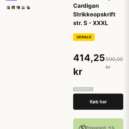
Cardigan
Strikkeopskrift
str. S - XXXL
UDSALG
414,25
590,00
kr
kr
Køb her
Prisgaranti -5%