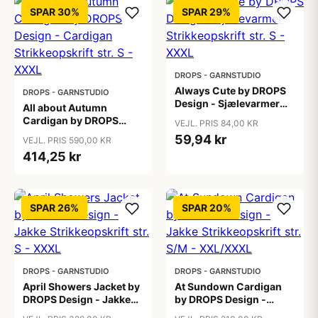
SPAR 30%
SPAR 29%
DROPS - GARNSTUDIO
Always Cute by DROPS
DROPS - GARNSTUDIO
Design - Sjælevarmer
All about Autumn
Strikkeopskrift str. S -
Cardigan by DROPS
VEJL. PRIS 84,00 KR
XXXL
Design - Cardigan
59,94 kr
VEJL. PRIS 590,00 KR
Strikkeopskrift str. S -
414,25 kr
XXXL
SPAR 26%
SPAR 20%
DROPS - GARNSTUDIO
DROPS - GARNSTUDIO
April Showers Jacket by
At Sundown Cardigan
DROPS Design - Jakke
by DROPS Design -
Strikkeopskrift str. S -
Jakke Strikkeopskrift str.