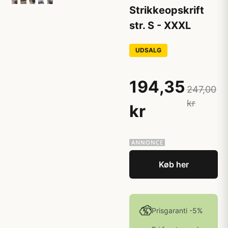
Strikkeopskrift
str. S - XXXL
UDSALG
194,35
247,00
kr
kr
Køb her
Prisgaranti -5%