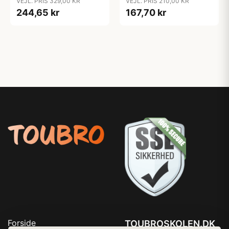
VEJL. PRIS 329,00 KR
VEJL. PRIS 210,00 KR
XXXL
S/M - XXL/XXXL
244,65 kr
167,70 kr
Forside
TOUBROSKOLEN.DK