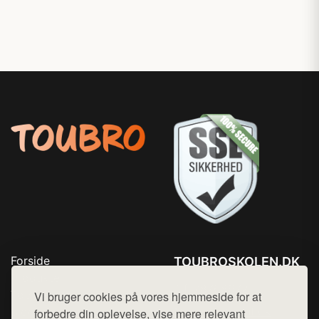
Forside
TOUBROSKOLEN.DK
Produkter
Tlf. 78768672
Top Rabatter
Vi bruger cookies på vores hjemmeside for at
Mail:
hej@want.dk
Blog
forbedre din oplevelse, vise mere relevant