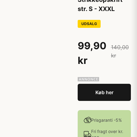
str. S - XXXL
UDSALG
99,90
140,00
kr
kr
Køb her
Prisgaranti -5%
Fri fragt over kr.