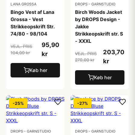
LANA GROSSA
DROPS - GARNSTUDIO
Bingo Vest af Lana
Birch Woods Jacket
Grossa - Vest
by DROPS Design -
Strikkeopskrift Str.
Jakke
74/80 - 98/104
Strikkeopskrift str. S
- XXXL
95,90
VEJL. PRIS
203,70
104,00 kr
kr
VEJL. PRIS
270,00 kr
kr
Køb her
Køb her
-25%
-27%
DROPS - GARNSTUDIO
DROPS - GARNSTUDIO