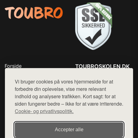
Forside
TOUBROSKOLEN.DK
Produkter
Tlf. 78768672
Top Rabatter
Vi bruger cookies på vores hjemmeside for at
Mail:
hej@want.dk
Blog
forbedre din oplevelse, vise mere relevant
Kontakt
indhold og analysere trafikken. Kort sagt: for at
Cookie- og privatlivspolitik
siden fungerer bedre – ikke for at være irriterende.
Cookie- og privatlivspolitik.
Denne side er en del af want.dk, der udgiver en række
Accepter alle
hjemmesider med præsentation af forskellige produkter fra