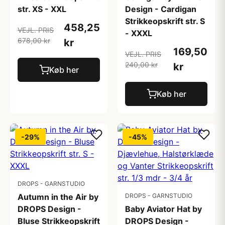
str. XS - XXL
Design - Cardigan
Strikkeopskrift str. S
458,25
VEJL. PRIS
- XXXL
678,00 kr
kr
169,50
VEJL. PRIS
240,00 kr
kr
Køb her
Køb her
-29%
-45%
DROPS - GARNSTUDIO
Autumn in the Air by
DROPS - GARNSTUDIO
DROPS Design -
Baby Aviator Hat by
Bluse Strikkeopskrift
DROPS Design -