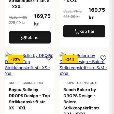
Strikkeopskrift str. S
- XXXL
- XXXL
169,75
VEJL. PRIS
169,75
225,00 kr
kr
VEJL. PRIS
225,00 kr
kr
Køb her
Køb her
-33%
-24%
DROPS - GARNSTUDIO
DROPS - GARNSTUDIO
Bayou Belle by
Beach Bolero by
DROPS Design - Top
DROPS Design -
Strikkeopskrift str.
Bolero
XS - XXL
Strikkeopskrift str.