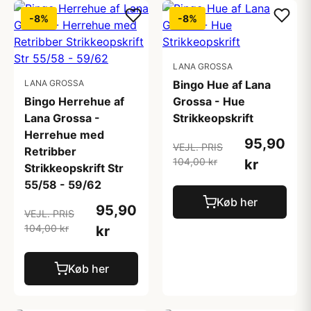
-8%
-8%
LANA GROSSA
LANA GROSSA
Bingo Hue af Lana
Bingo Herrehue af
Grossa - Hue
Lana Grossa -
Strikkeopskrift
Herrehue med
95,90
VEJL. PRIS
Retribber
104,00 kr
kr
Strikkeopskrift Str
55/58 - 59/62
Køb her
95,90
VEJL. PRIS
104,00 kr
kr
Køb her