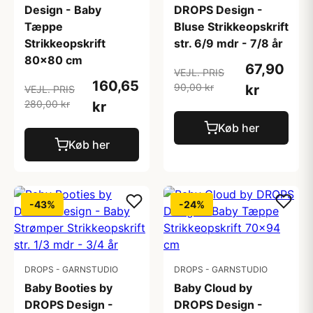
Design - Baby
DROPS Design -
Tæppe
Bluse Strikkeopskrift
Strikkeopskrift
str. 6/9 mdr - 7/8 år
80x80 cm
67,90
VEJL. PRIS
160,65
90,00 kr
kr
VEJL. PRIS
280,00 kr
kr
Køb her
Køb her
-43%
-24%
DROPS - GARNSTUDIO
DROPS - GARNSTUDIO
Baby Booties by
Baby Cloud by
DROPS Design -
DROPS Design -