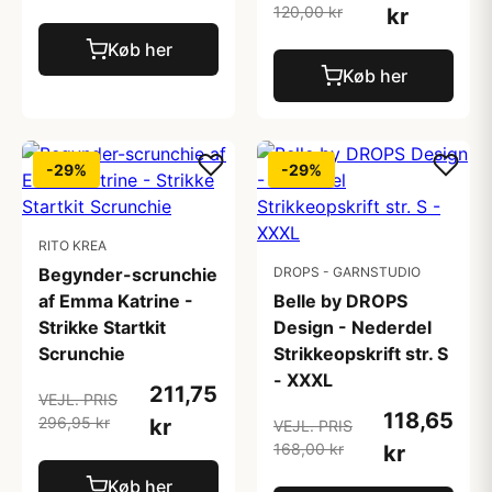
120,00 kr
kr
Køb her
Køb her
-29%
-29%
RITO KREA
Begynder-scrunchie
DROPS - GARNSTUDIO
af Emma Katrine -
Belle by DROPS
Strikke Startkit
Design - Nederdel
Scrunchie
Strikkeopskrift str. S
- XXXL
211,75
VEJL. PRIS
118,65
296,95 kr
kr
VEJL. PRIS
168,00 kr
kr
Køb her