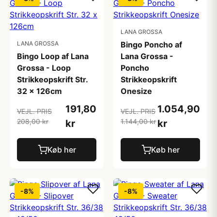
LANA GROSSA
LANA GROSSA
Bingo Poncho af
Bingo Loop af Lana
Lana Grossa -
Grossa - Loop
Poncho
Strikkeopskrift Str.
Strikkeopskrift
32 x 126cm
Onesize
191,80
1.054,90
VEJL. PRIS
VEJL. PRIS
208,00 kr
1.144,00 kr
kr
kr
Køb her
Køb her
-8%
-8%