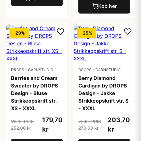
Køb her
-29%
-25%
DROPS - GARNSTUDIO
DROPS - GARNSTUDIO
Berries and Cream
Berry Diamond
Sweater by DROPS
Cardigan by DROPS
Design - Bluse
Design - Jakke
Strikkeopskrift str.
Strikkeopskrift str. S
XS - XXXL
- XXXL
179,70
203,70
VEJL. PRIS
VEJL. PRIS
252,00 kr
270,00 kr
kr
kr