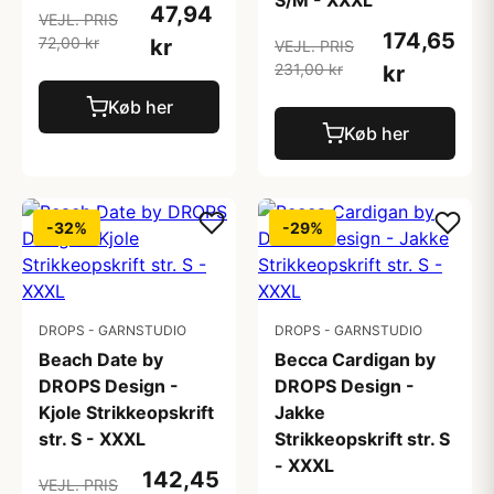
S/M - XXXL
47,94
VEJL. PRIS
174,65
72,00 kr
kr
VEJL. PRIS
231,00 kr
kr
Køb her
Køb her
-32%
-29%
DROPS - GARNSTUDIO
DROPS - GARNSTUDIO
Beach Date by
Becca Cardigan by
DROPS Design -
DROPS Design -
Kjole Strikkeopskrift
Jakke
str. S - XXXL
Strikkeopskrift str. S
- XXXL
142,45
VEJL. PRIS