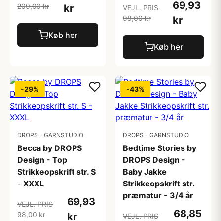
69,93
209,00 kr
kr
VEJL. PRIS
98,00 kr
kr
Køb her
Køb her
-29%
-43%
DROPS - GARNSTUDIO
DROPS - GARNSTUDIO
Becca by DROPS
Bedtime Stories by
Design - Top
DROPS Design -
Strikkeopskrift str. S
Baby Jakke
- XXXL
Strikkeopskrift str.
præmatur - 3/4 år
69,93
VEJL. PRIS
68,85
98,00 kr
kr
VEJL. PRIS