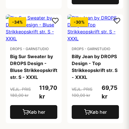
-34%
-30%
DROPS - GARNSTUDIO
DROPS - GARNSTUDIO
Big Sur Sweater by
Billy Jean by DROPS
DROPS Design -
Design - Top
Bluse Strikkeopskrift
Strikkeopskrift str. S
str. S - XXXL
- XXXL
119,70
69,75
VEJL. PRIS
VEJL. PRIS
180,00 kr
100,00 kr
kr
kr
Køb her
Køb her