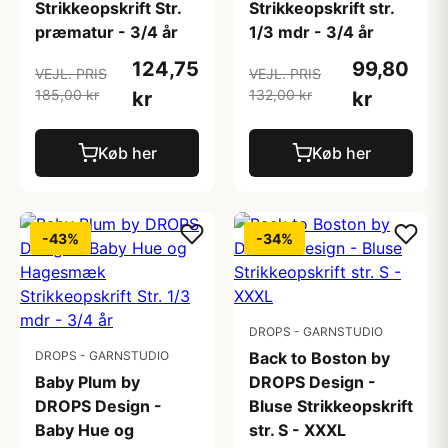
Strikkeopskrift Str.
Strikkeopskrift str.
præmatur - 3/4 år
1/3 mdr - 3/4 år
124,75
99,80
VEJL. PRIS
VEJL. PRIS
185,00 kr
132,00 kr
kr
kr
Køb her
Køb her
-43%
-34%
DROPS - GARNSTUDIO
DROPS - GARNSTUDIO
Back to Boston by
Baby Plum by
DROPS Design -
DROPS Design -
Bluse Strikkeopskrift
Baby Hue og
str. S - XXXL