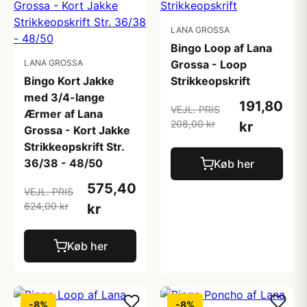
LANA GROSSA
Bingo Loop af Lana
LANA GROSSA
Grossa - Loop
Bingo Kort Jakke
Strikkeopskrift
med 3/4-lange
191,80
VEJL. PRIS
Ærmer af Lana
208,00 kr
kr
Grossa - Kort Jakke
Strikkeopskrift Str.
36/38 - 48/50
Køb her
575,40
VEJL. PRIS
624,00 kr
kr
Køb her
-8%
-8%