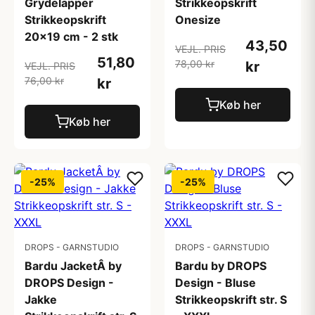
Grydelapper
Strikkeopskrift
Strikkeopskrift
Onesize
20x19 cm - 2 stk
43,50
VEJL. PRIS
51,80
78,00 kr
kr
VEJL. PRIS
76,00 kr
kr
Køb her
Køb her
-25%
-25%
DROPS - GARNSTUDIO
DROPS - GARNSTUDIO
Bardu JacketÂ by
Bardu by DROPS
DROPS Design -
Design - Bluse
Jakke
Strikkeopskrift str. S