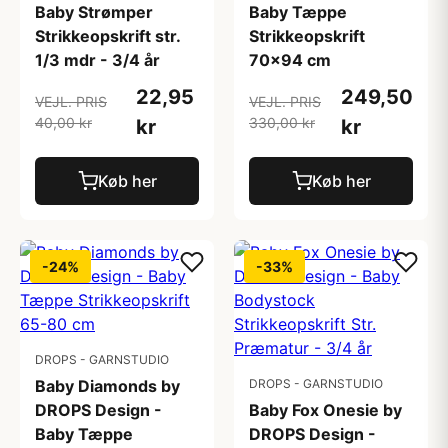
Baby Strømper
Baby Tæppe
Strikkeopskrift str.
Strikkeopskrift
1/3 mdr - 3/4 år
70x94 cm
22,95
249,50
VEJL. PRIS
VEJL. PRIS
40,00 kr
330,00 kr
kr
kr
Køb her
Køb her
-24%
-33%
DROPS - GARNSTUDIO
Baby Diamonds by
DROPS - GARNSTUDIO
DROPS Design -
Baby Fox Onesie by
Baby Tæppe
DROPS Design -