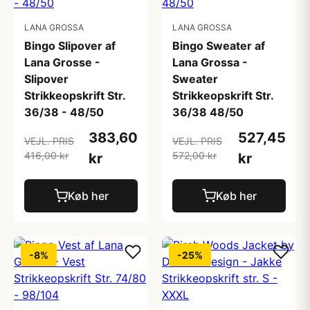
LANA GROSSA
LANA GROSSA
Bingo Slipover af
Bingo Sweater af
Lana Grosse -
Lana Grossa -
Slipover
Sweater
Strikkeopskrift Str.
Strikkeopskrift Str.
36/38 - 48/50
36/38 48/50
383,60
527,45
VEJL. PRIS
VEJL. PRIS
416,00 kr
572,00 kr
kr
kr
Køb her
Køb her
-8%
-25%