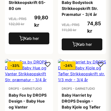
Strikkeopskrift 65-
Baby Bodystock
80 cm
Strikkeopskrift Str.
Præmatur - 3/4 år
99,80
VEJL. PRIS
74,85
132,00 kr
kr
VEJL. PRIS
111,00 kr
kr
Køb her
Køb her
-33%
-24%
DROPS - GARNSTUDIO
DROPS - GARNSTUDIO
Baby Fox by DROPS
Baby Harriet by
Design - Baby Hue
DROPS Design -
og Vanter
Baby Kjole og Tøfler