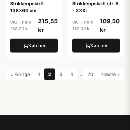
Strikkeopskrift
Strikkeopskrift str. S
138x60 cm
- XXXL
215,55
109,50
VEJL. PRIS
VEJL. PRIS
288,00 kr
160,00 kr
kr
kr
Køb her
Køb her
« Forrige
1
2
3
4
…
20
Næste »