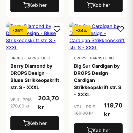
Køb her
Køb her
-25%
-34%
DROPS - GARNSTUDIO
DROPS - GARNSTUDIO
Berry Diamond by
Big Sur Cardigan by
DROPS Design -
DROPS Design -
Bluse Strikkeopskrift
Cardigan
str. S - XXXL
Strikkeopskrift str. S
- XXXL
203,70
VEJL. PRIS
119,70
270,00 kr
kr
VEJL. PRIS
180,00 kr
kr
Køb her
Køb her