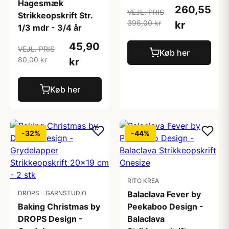
Hagesmæk
260,55
VEJL. PRIS
Strikkeopskrift Str.
396,00 kr
kr
1/3 mdr - 3/4 år
45,90
VEJL. PRIS
Køb her
80,00 kr
kr
Køb her
-32%
-44%
RITO KREA
DROPS - GARNSTUDIO
Balaclava Fever by
Baking Christmas by
Peekaboo Design -
DROPS Design -
Balaclava