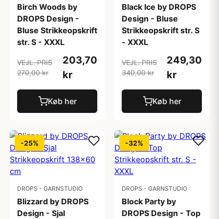
Birch Woods by
Black Ice by DROPS
DROPS Design -
Design - Bluse
Bluse Strikkeopskrift
Strikkeopskrift str. S
str. S - XXXL
- XXXL
203,70
249,30
VEJL. PRIS
VEJL. PRIS
270,00 kr
340,00 kr
kr
kr
Køb her
Køb her
-25%
-32%
DROPS - GARNSTUDIO
DROPS - GARNSTUDIO
Blizzard by DROPS
Block Party by
Design - Sjal
DROPS Design - Top