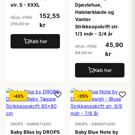
str. S - XXXL
Djævlehue,
Halstørklæde og
152,55
VEJL. PRIS
Vanter
216,00 kr
kr
Strikkeopskrift str.
1/3 mdr - 3/4 år
Køb her
45,90
VEJL. PRIS
84,00 kr
kr
Køb her
-43%
-25%
DROPS - GARNSTUDIO
DROPS - GARNSTUDIO
Baby Bliss by DROPS
Baby Blue Note by