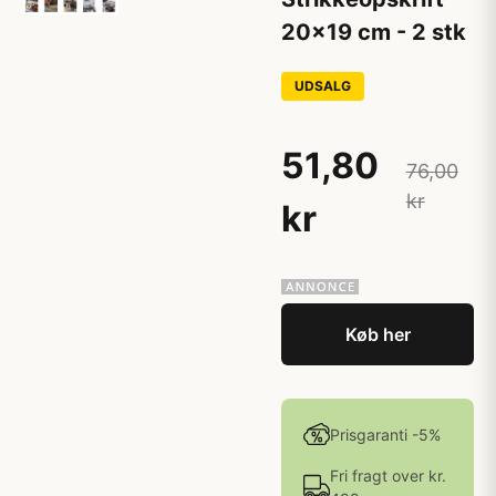
20x19 cm - 2 stk
UDSALG
51,80
76,00
kr
kr
Køb her
Prisgaranti -5%
Fri fragt over kr.