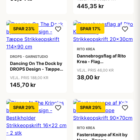
cm
445,35 kr
SPAR 23%
SPAR 17%
RITO KREA
Dannebrogsflag af Rito
DROPS - GARNSTUDIO
Krea - Flag
Dancing On The Dock by
Strikkeopskrift
DROPS Design - Tæppe
VEJL. PRIS 46,00 KR
20x30cm
Strikkeopskrift 114x90
38,00 kr
VEJL. PRIS 188,00 KR
cm
145,70 kr
SPAR 29%
SPAR 29%
RITO KREA
Fasterstæppe af Knit by