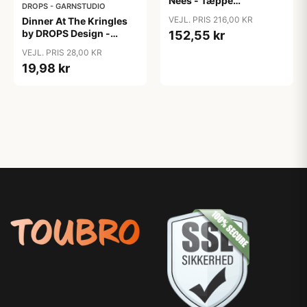
Nees - Tæppe
DROPS - GARNSTUDIO
Strikkeopskrift
VEJL. PRIS 216,00 KR
Dinner At The Kringles
90x70cm
by DROPS Design -
152,55 kr
Bestikholder
VEJL. PRIS 28,00 KR
Strikkeopskrift 16x22
19,98 kr
cm - 2 stk