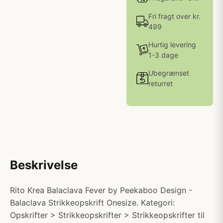
Fri fragt over kr.
499
Hurtig levering
1-3 dage
Ubegrænset
returret
Beskrivelse
Rito Krea Balaclava Fever by Peekaboo Design -
Balaclava Strikkeopskrift Onesize. Kategori:
Opskrifter > Strikkeopskrifter > Strikkeopskrifter til