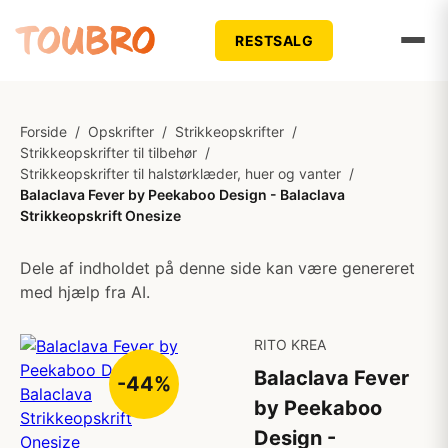
RESTSALG
Forside
/
Opskrifter
/
Strikkeopskrifter
/
Strikkeopskrifter til tilbehør
/
Strikkeopskrifter til halstørklæder, huer og vanter
/
Balaclava Fever by Peekaboo Design - Balaclava
Strikkeopskrift Onesize
Dele af indholdet på denne side kan være genereret
med hjælp fra AI.
RITO KREA
Balaclava Fever
-44%
by Peekaboo
Design -