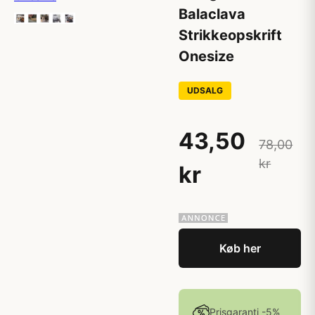
Balaclava
Strikkeopskrift
Onesize
UDSALG
43,50
78,00
kr
kr
Køb her
Prisgaranti -5%