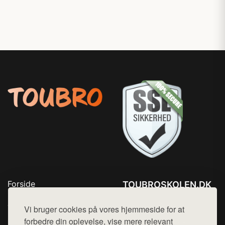
Forside
TOUBROSKOLEN.DK
Produkter
Tlf. 78768672
Top Rabatter
Vi bruger cookies på vores hjemmeside for at
Mail:
hej@want.dk
Blog
forbedre din oplevelse, vise mere relevant