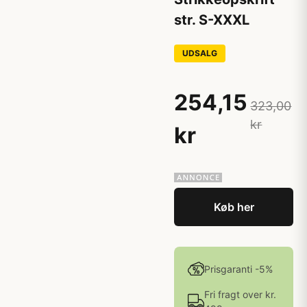
str. S-XXXL
UDSALG
254,15
323,00
kr
kr
Køb her
Prisgaranti -5%
Fri fragt over kr.