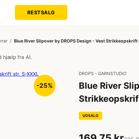
RESTSALG
errer
/
Blue River Slipover by DROPS Design - Vest Strikkeopskrift
 hjælp fra AI.
DROPS - GARNSTUDIO
Blue River Sl
-25%
Strikkeopskrif
UDSALG
169,75 kr