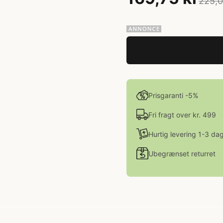
225,0
Prisgaranti -5%
Fri fragt over kr. 499
Hurtig levering 1-3 da
Ubegrænset returret