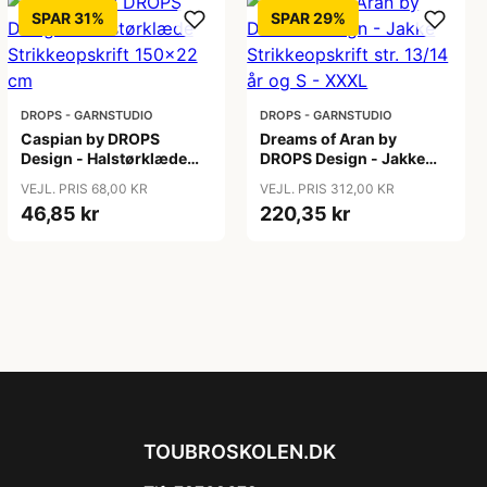
SPAR 31%
SPAR 29%
DROPS - GARNSTUDIO
DROPS - GARNSTUDIO
Caspian by DROPS
Dreams of Aran by
Design - Halstørklæde
DROPS Design - Jakke
Strikkeopskrift 150x22
Strikkeopskrift str. 13/14
VEJL. PRIS 68,00 KR
VEJL. PRIS 312,00 KR
cm
år og S - XXXL
46,85 kr
220,35 kr
TOUBROSKOLEN.DK