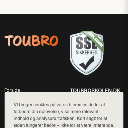
Forside
TOUBROSKOLEN.DK
Produkter
Tlf. 78768672
Top Rabatter
Vi bruger cookies på vores hjemmeside for at
Mail:
hej@want.dk
Blog
forbedre din oplevelse, vise mere relevant
Kontakt
indhold og analysere trafikken. Kort sagt: for at
Cookie- og privatlivspolitik
siden fungerer bedre – ikke for at være irriterende.