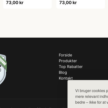
73,00 kr
73,00 kr
Forside
Produkter
Top Rabatter
Blog
Kontakt
Vi bruger cookies p
mere relevant indho
bedre – ikke for at 