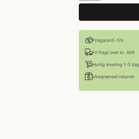
Prisgaranti -5%
Fri fragt over kr. 499
Hurtig levering 1-3 da
Ubegrænset returret