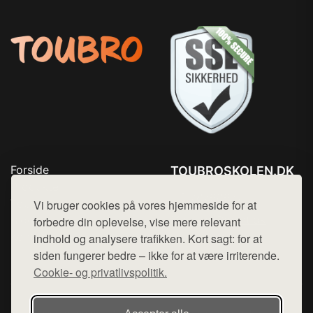
Forside
TOUBROSKOLEN.DK
Produkter
Tlf. 78768672
Top Rabatter
Vi bruger cookies på vores hjemmeside for at
Mail:
hej@want.dk
Blog
forbedre din oplevelse, vise mere relevant
Kontakt
indhold og analysere trafikken. Kort sagt: for at
Cookie- og privatlivspolitik
siden fungerer bedre – ikke for at være irriterende.
Cookie- og privatlivspolitik.
Denne side er en del af want.dk, der udgiver en række