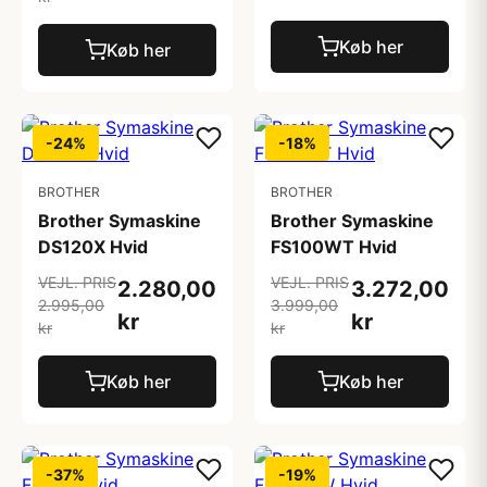
Køb her
Køb her
-24%
-18%
BROTHER
BROTHER
Brother Symaskine
Brother Symaskine
DS120X Hvid
FS100WT Hvid
VEJL. PRIS
VEJL. PRIS
2.280,00
3.272,00
2.995,00
3.999,00
kr
kr
kr
kr
Køb her
Køb her
-37%
-19%