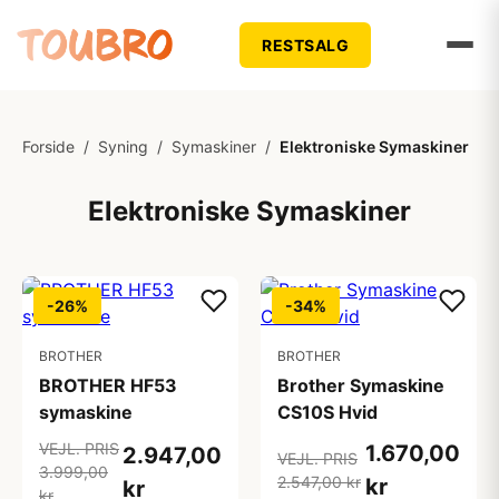
RESTSALG
Forside
/
Syning
/
Symaskiner
/
Elektroniske Symaskiner
Elektroniske Symaskiner
-26%
-34%
BROTHER
BROTHER
BROTHER HF53
Brother Symaskine
symaskine
CS10S Hvid
VEJL. PRIS
1.670,00
2.947,00
VEJL. PRIS
3.999,00
2.547,00 kr
kr
kr
kr