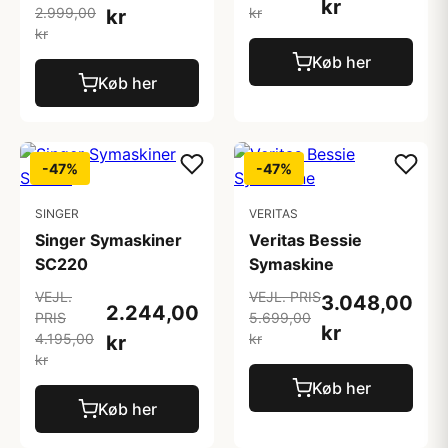
kr
2.999,00
kr
kr
kr
Køb her
Køb her
-47%
-47%
SINGER
VERITAS
Singer Symaskiner
Veritas Bessie
SC220
Symaskine
VEJL.
VEJL. PRIS
3.048,00
2.244,00
PRIS
5.699,00
kr
4.195,00
kr
kr
kr
Køb her
Køb her