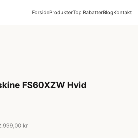
Forside
Produkter
Top Rabatter
Blog
Kontakt
skine FS60XZW Hvid
2.999,00 kr