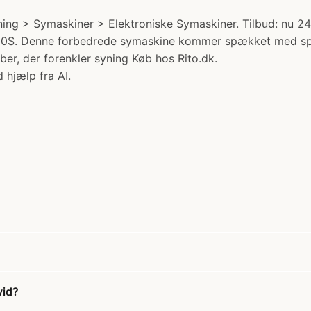
ng > Symaskiner > Elektroniske Symaskiner. Tilbud: nu 249
FS60S. Denne forbedrede symaskine kommer spækket med spæ
er, der forenkler syning Køb hos Rito.dk.
 hjælp fra AI.
vid?