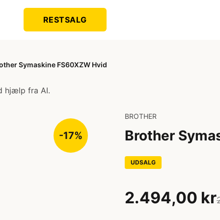
RESTSALG
other Symaskine FS60XZW Hvid
 hjælp fra AI.
BROTHER
Brother Syma
-17%
UDSALG
2.494,00 kr