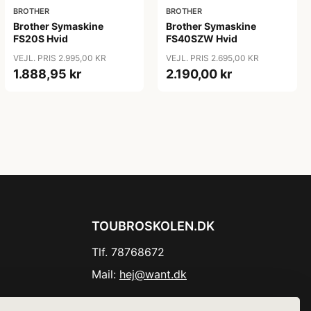
BROTHER
BROTHER
Brother Symaskine
Brother Symaskine
FS20S Hvid
FS40SZW Hvid
VEJL. PRIS 2.995,00 KR
VEJL. PRIS 2.695,00 KR
1.888,95 kr
2.190,00 kr
TOUBROSKOLEN.DK
Tlf. 78768672
Mail:
hej@want.dk
Cookie- og privatlivspolitik