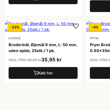
-23%
-4%
DIVERSE
PRYM
Broderinål, Øjemål 9 mm, L: 50 mm,
Prym Brode
uden spids, 25stk./ 1 pk.
0.60x35mm
35,95 kr
VEJL. PRIS 46,95 kr
VEJL. PRIS 
Køb her