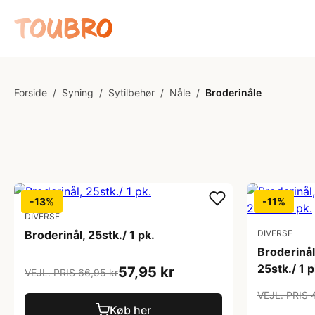
Forside
/
Syning
/
Sytilbehør
/
Nåle
/
Broderinåle
-13%
-11%
DIVERSE
Broderinål, 25stk./ 1 pk.
DIVERSE
Broderinål
25stk./ 1 p
57,95 kr
VEJL. PRIS 66,95 kr
VEJL. PRIS 
Køb her