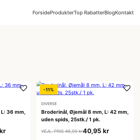
Forside
Produkter
Top Rabatter
Blog
Kontakt
-11%
DIVERSE
 L: 36 mm,
Broderinål, Øjemål 8 mm, L: 42 mm,
uden spids, 25stk./ 1 pk.
kr
40,95 kr
VEJL. PRIS 46,00 kr