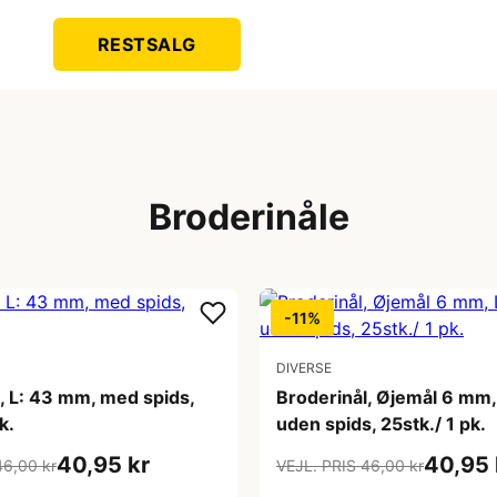
RESTSALG
Broderinåle
-11%
DIVERSE
, L: 43 mm, med spids,
Broderinål, Øjemål 6 mm,
k.
uden spids, 25stk./ 1 pk.
40,95 kr
40,95 
46,00 kr
VEJL. PRIS 46,00 kr