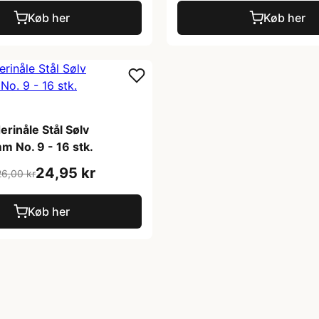
Køb her
Køb her
rinåle Stål Sølv
 No. 9 - 16 stk.
24,95 kr
26,00 kr
Køb her