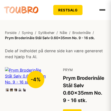
RESTSALG
Forside
/
Syning
/
Sytilbehør
/
Nåle
/
Broderinåle
/
Prym Broderinåle Stål Sølv 0.60x35mm No. 9 - 16 stk.
Dele af indholdet på denne side kan være genereret
med hjælp fra AI.
PRYM
Prym Broderinåle
-4%
Stål Sølv
0.60x35mm No.
9 - 16 stk.