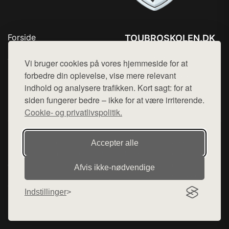
Forside
TOUBROSKOLEN.DK
Produkter
Tlf. 78768672
Top Rabatter
Vi bruger cookies på vores hjemmeside for at
Mail:
hej@want.dk
Blog
forbedre din oplevelse, vise mere relevant
Kontakt
indhold og analysere trafikken. Kort sagt: for at
Cookie- og privatlivspolitik
siden fungerer bedre – ikke for at være irriterende.
Cookie- og privatlivspolitik.
Denne side er en del af want.dk, der udgiver en række
Accepter alle
hjemmesider med præsentation af forskellige produkter fra
diverse webshops. Der sælges ikke varer fra denne side - vi
Afvis ikke‑nødvendige
henviser til de shops, som sælger varen. Vi har heller ikke
varerne på lager.
Indstillinger
© 2026 toubroskolen.dk. Alle rettigheder forbeholdes.