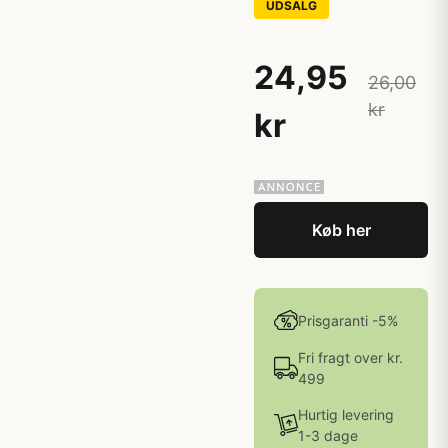
UDSALG
24,95
26,00
kr
kr
Køb her
Prisgaranti -5%
Fri fragt over kr.
499
Hurtig levering
1-3 dage